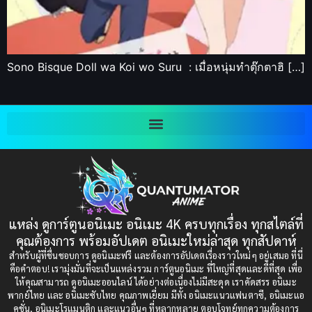
Sono Bisque Doll wa Koi wo Suru : เมื่อหนุ่มทำตุ๊กตาฮิ […]
แหล่ง ดูการ์ตูนอนิเมะ อนิเมะ 4K ครบทุกเรื่อง ทุกสไตล์ที่
คุณต้องการ พร้อมอัปเดต อนิเมะใหม่ล่าสุด ทุกสัปดาห์
สำหรับผู้ที่ชื่นชอบการ ดูอนิเมะฟรี และต้องการอัปเดตเรื่องราวใหม่ๆ อยู่เสมอ ที่นี่
คือคำตอบ! เรามุ่งมั่นที่จะเป็นแหล่งรวม การ์ตูนอนิเมะ ที่ใหญ่ที่สุดและดีที่สุด เพื่อ
ให้คุณสามารถ ดูอนิเมะออนไลน์ ได้อย่างต่อเนื่องไม่มีสะดุด เราคัดสรร อนิเมะ
พากย์ไทย และ อนิเมะซับไทย คุณภาพเยี่ยม มีทั้ง อนิเมะแนวแฟนตาซี, อนิเมะแอ
คชั่น, อนิเมะโรแมนติก และแนวอื่นๆ ที่หลากหลาย ตอบโจทย์ทุกความต้องการ