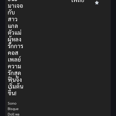
มาเจอ
กับ
สาว
แกล
ตัวแม่
ผู้หลง
รักการ
คอส
เพลย์
ความ
รักสุด
ฟินจึง
เริ่มต้น
ขึ้น!
Sono
Bisque
Doll wa