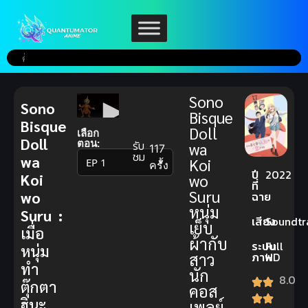
Sono
Sono
Bisque
Bisque
Doll
เลือก
Doll
ตอน:
รับ
wa
117
ชม
wa
Koi
▼
ครั้ง
ปี
2022
Koi
wo
ที่
Suru
wo
ฉาย
หนุ่ม
Suru :
เสียง
Soundtr
เย็บ
เมื่อ
ผ้ากับ
ระบบ
Full
หนุ่ม
สาว
ภาพ
HD
ทำ
นัก
8.0
ตุ๊กตา
คอส
ฮินะ
เพลย์