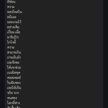
ที่ซ่อน
ความ
หลงใหลใน
อนิเมะ
และเกมไว้
อย่างเต็ม
เปี่ยม เมื่อ
มารินรู้ว่า
โกโจมี
ความ
สามารถใน
การเย็บผ้า
เธอจึงขอ
ให้เขาช่วย
เนรมิตชุด
คอสเพลย์
ในฝันของ
เธอให้เป็น
จริง! จาก
คนสอง
โลกที่ต่าง
กันสิ้นเชิง