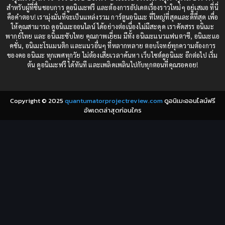
1987
1985
สำหรับผู้ที่ชื่นชอบการ ดูอนิเมะฟรี และต้องการอัปเดตเรื่องราวใหม่ๆ อยู่เสมอ ที่นี่
Comedy (ตลก)
(235)
คือคำตอบ! เรามุ่งมั่นที่จะเป็นแหล่งรวม การ์ตูนอนิเมะ ที่ใหญ่ที่สุดและดีที่สุด เพื่อ
1984
1983
ให้คุณสามารถ ดูอนิเมะออนไลน์ ได้อย่างต่อเนื่องไม่มีสะดุด เราคัดสรร อนิเมะ
Comedy (ตลก)
(85)
พากย์ไทย และ อนิเมะซับไทย คุณภาพเยี่ยม มีทั้ง อนิเมะแนวแฟนตาซี, อนิเมะแอ
1982
1981
คชั่น, อนิเมะโรแมนติก และแนวอื่นๆ ที่หลากหลาย ตอบโจทย์ทุกความต้องการ
ของคอ อนิเมะ ทุกเพศทุกวัย ไม่ต้องเสียเวลาค้นหา เว็บไซต์ดูอนิเมะ อีกต่อไป เริ่ม
1980
1979
Comic Book การ์ตูน
(1)
ต้น ดูอนิเมะฟรี ได้ทันที และเพลิดเพลินไปกับทุกตอนที่คุณรอคอย!
1977
1972
Coming of Age ก้าวพ้นวัย
(7)
Copyright © 2025
quantumatorprojectreview.com
ดูอนิเมะออนไลน์ฟรี
Coming-of-Age ก้าวผ่านวัย
(6)
อัพเดตล่าสุดก่อนใคร
Creampie (หลั่งใน)
(19)
Crime
(8)
Crime อาชญากรรม
(10)
Cultivation
(33)
Cyberpunk
(4)