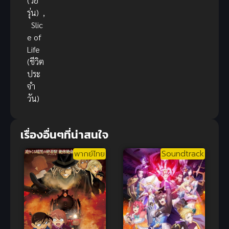
(วัย
รุ่น)
,
Slic
e of
Life
(ชีวิต
ประ
จำ
วัน)
เรื่องอื่นๆที่น่าสนใจ
พากย์ไทย
Soundtrack