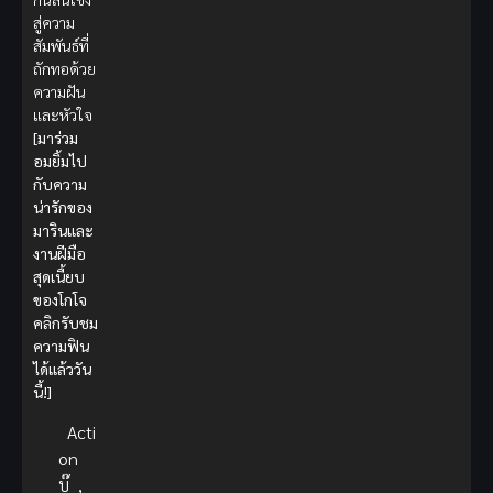
สู่ความ
สัมพันธ์ที่
ถักทอด้วย
ความฝัน
และหัวใจ
[มาร่วม
อมยิ้มไป
กับความ
น่ารักของ
มารินและ
งานฝีมือ
สุดเนี้ยบ
ของโกโจ
คลิกรับชม
ความฟิน
ได้แล้ววัน
นี้!]
Acti
on
บู๊
,