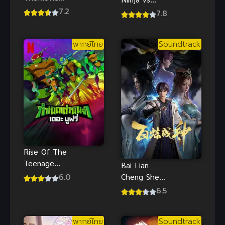
บลีช เทพ
7.2
Yakuza
7.8
มรณะ เดอะ
League
มูฟวี่ 2 อีก
(2025) แบท
หนึ่งตัวตนของ
พากย์ไทย
Soundtrack
แมน นินจา
เฮียวรินมารุ
ปะทะ ยากูซ่า
พากย์ไทย
Rise Of The
Teenage
Bai Lian
Mutant Ninja
6.0
Cheng Shen
Turtles The
1 ร้อยเทพ
6.5
Movie
พิชิตฟ้า ภาค
ฟรีออนไลน์
1
พากย์ไทย
Soundtrack