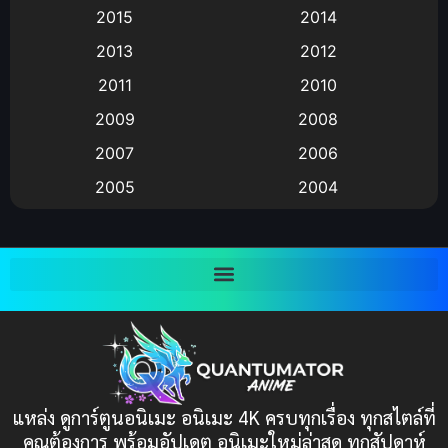
Animation แอนิเมชัน
(19)
2015
2014
2013
2012
anime
(9)
2011
2010
Anime อนิเมะ
(112)
2009
2008
Big tits (นมใหญ่)
(19)
2007
2006
2005
2004
Bitch (ผู้หญิงร่าน)
(1)
2003
2002
Blackmail (ข่มขู่)
(1)
2001
2000
Blood
(1)
1999
1998
1997
1996
Bondage (ทาส)
(1)
1993
1992
boys love
(1)
1991
1990
แหล่ง ดูการ์ตูนอนิเมะ อนิเมะ 4K ครบทุกเรื่อง ทุกสไตล์ที่
Censored (เซ็นเซอร์)
1989
(19)
1988
คุณต้องการ พร้อมอัปเดต อนิเมะใหม่ล่าสุด ทุกสัปดาห์