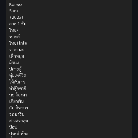
Koi wo
Suru
(2022)
ภาค 1 ซับ
ไทย/
พากย์
ไทย!
โกโจ
วาคานะ
เด็กหนุ่ม
มัธยม
ปลายผู้
ทุ่มเทชีวิต
ให้กับการ
ทำตุ๊กตาฮิ
นะ ต้องมา
เกี่ยวพัน
กับ
คิทากา
วะ มาริน
สาวสวยสุด
ป๊อป
ประจำห้อง