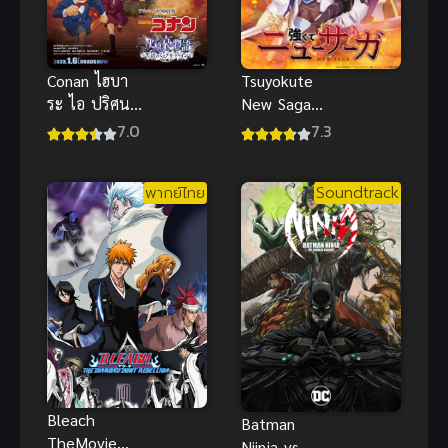
Conan ไฮบา
Tsuyokute
ระ ไอ ปริศนา
New Saga
รถด่วนทมิฬ
(2025) พลิก
7.0
7.3
พากย์ไทย อนิ
ตำนานวีรชน
เมะสืบสวนสุด
นิวซาก้า
พากย์ไทย
Soundtrack
ระทึกดี
Bleach
Batman
TheMovie
Niinja vs