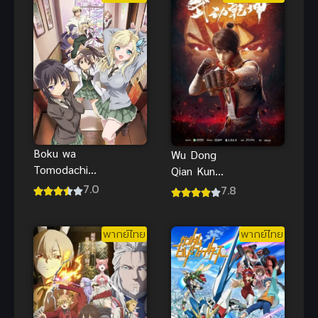
Boku wa
Wu Dong
Tomodachi
Qian Kun
ga Sukunai
(2019) มหา
7.0
7.8
Next ชมรม
ยุทธหยุดพิภพ
คนไร้เพื่อน
ภาค 1
พากย์ไทย
พากย์ไทย
ภาค 2 (พากย์
ไทย)