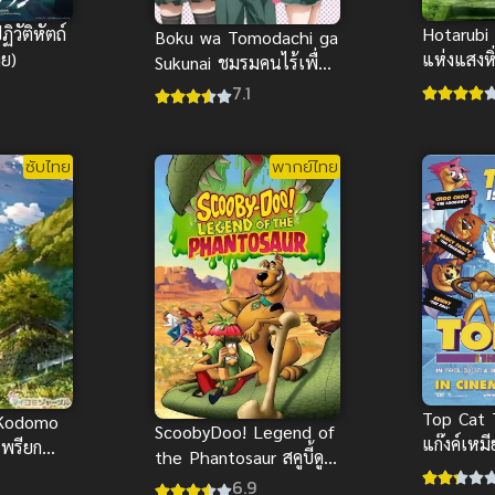
ิวัติหัตถ์
Hotarubi 
Boku wa Tomodachi ga
ทย)
แห่งแสงหิ
Sukunai ชมรมคนไร้เพื่อน
ซับไทย
ภาค 1 (พากย์ไทย)
7.1
ซับไทย
พากย์ไทย
Top Cat 
 Kodomo
ScoobyDoo! Legend of
แก๊งค์เหม
เพรียก
the Phantosaur สคูบี้ดู!
พากย์ไทย
 ซับไทย
ไดโนเสาร์คืนชีพ
6.9
แสนซนน่า