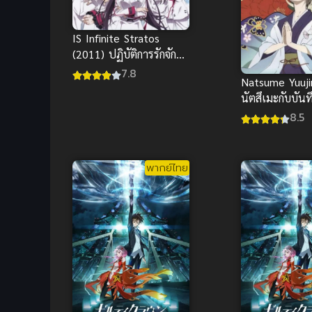
IS Infinite Stratos
(2011) ปฏิบัติการรักจักร
กลทะยานฟ้า ดูฟรีHD
7.8
Natsume Yuuj
นัตสึเมะกับบันท
ภาค 3
8.5
พากย์ไทย