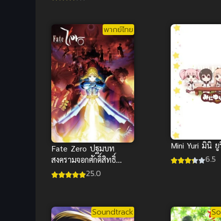
เสียงเพรียกแห่งพิภพ
เทพา พากย์ไทย
พากย์ไทย
Mini Yuri มินิ ยูร
Fate Zero ปฐมบท
6.5
สงครามจอกศักดิ์สิทธิ์
พากย์ไทย
25.0
Soundtrack
So