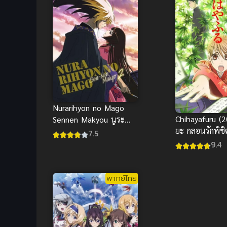
Nurarihyon no Mago
Chihayafuru (2
Sennen Makyou นูระ
ยะ กลอนรักพิช
หลานจอมภูต ภาค 2
7.5
ภาค 1
9.4
พากย์ไทย