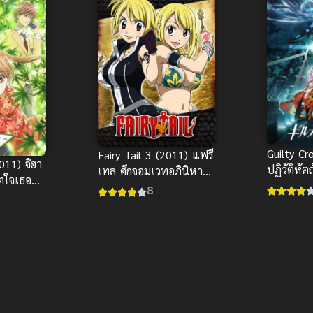
Guilty Cr
Fairy Tail 3 (2011) แฟรี่
011) จิฮา
ปฏิวัติหัต
เทล ศึกจอมเวทอภินิหาร
ิตใจเธอ
ภาค 3
8