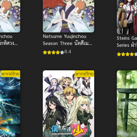
inchou
Natsume Yuujinchou
Steins G
ึกพิศวง
Season Three นัตสึเมะ
Series ฝ่
กับบันทึกพิศวง ภาค 3
8.4
เวลา พาก
พากย์ไทย
พากย์ไทย