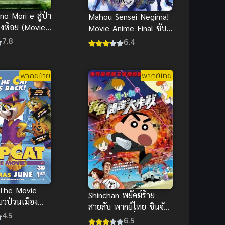
no Mori e สู่ป่า
Mahou Sensei Negima!
่งห้อย (Movie)
Movie Anime Final ซับ
ไทย
7.8
6.4
พากย์ไทย
พากย์ไทย
The Movie
Shinchan พยัคฆ์ร้าย
ียวป่วนเมือง
สายลับ พากย์ไทย ชินจัง
 อนิเมะแมว
4.5
จอมแก่น มูฟวี่ดูเพลิ
6.5
รัก