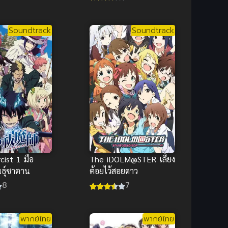
นมากๆ
Soundtrack
Soundtrack
cist 1 มือ
The iDOLM@STER เลี้ยง
นธุ์ซาตาน
ต้อยไว้สอยดาว
8
7
พากย์ไทย
พากย์ไทย