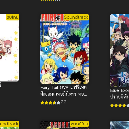
ซับไทย
Soundtrack
ิ
Fairy Tail OVA แฟรี่เทล
Blue Exor
ศึกจอมเวทอภินิหาร ตอน
ปราบผีพั
พิเศษ
7.2
undtrack
พากย์ไทย