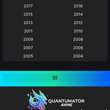
Animation แอนิเมชั่น
(1)
2017
2016
Animation แอนิเมชัน
(19)
2015
2014
2013
2012
anime
(9)
2011
2010
Anime อนิเมะ
(112)
2009
2008
Big tits (นมใหญ่)
(19)
2007
2006
2005
2004
Bitch (ผู้หญิงร่าน)
(1)
2003
2002
Blackmail (ข่มขู่)
(1)
2001
2000
Blood
(1)
1999
1998
1997
1996
Bondage (ทาส)
(1)
1993
1992
boys love
(1)
1991
1990