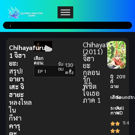
Chihayafuru
Chihayafuru
(2011)
1 จิฮา
จิฮา
เลือก
ยะ:
ตอน:
รับ
ยะ
130
ชม
สรุป!
กลอน
▼
ครั้ง
ปี
2011
อายา
รัก
ที่
พิชิต
เสะ จิ
ฉาย
ใจเธอ
ฮายะ
เสียง
Soundtr
ภาค 1
หลงใหล
ระบบ
Full
ใน
ภาพ
HD
กีฬา
9.4
คารุ
ตะ