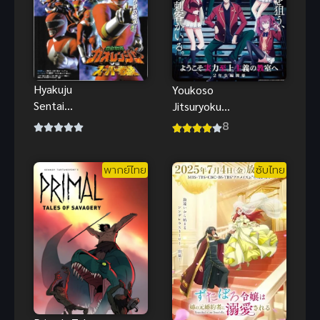
Hyakuju
Youkoso
Sentai
Jitsuryoku
Gaoranger ศึก
Shijou Shugi
8
กู้โลก
no
ขบวนการ
Kyoushitsu e
พากย์ไทย
ซับไทย
สรรพสัตว์ กา
4th ขอ
โอเรนเจอร์
ต้อนรับสู่
ห้องเรียนนิยม
(เฉพาะ) ยอด
คน ภาค 4 ซับ
ไทย