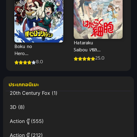
Hataraku
Boku no
Saibou เซลล์
Hero
ขยันพันธุ์เดือด
25.0
Academia 4
8.0
ภาค 1 ซับไทย
มายฮีโร่ อคา
เดเมีย ภาค 4
ประเภทอนิเมะ
20th Century Fox
(1)
3D
(8)
Action บู๊
(555)
Action บู๊
(212)