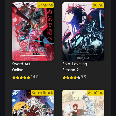
พากย์ไทย
ซับไทย
ไทย
เมะดราม่า
ลึกลับสุดป่วน
Sword Art
Solo Leveling
Online
Season 2
Alternative
24.0
8.5
Gun Gale
Online II ซับ
Soundtrack
พากย์ไทย
ไทย