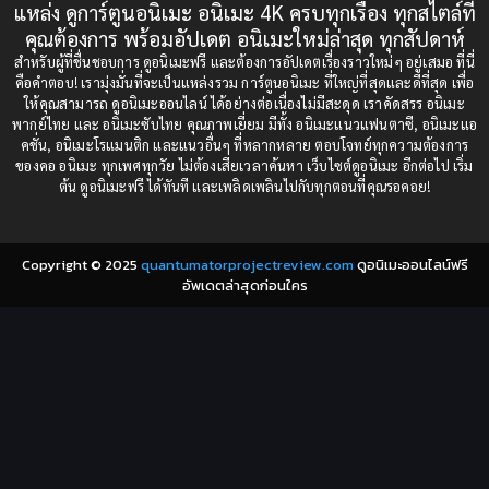
แหล่ง ดูการ์ตูนอนิเมะ อนิเมะ 4K ครบทุกเรื่อง ทุกสไตล์ที่
Censored (เซ็นเซอร์)
1989
(19)
1988
คุณต้องการ พร้อมอัปเดต อนิเมะใหม่ล่าสุด ทุกสัปดาห์
1987
1985
สำหรับผู้ที่ชื่นชอบการ ดูอนิเมะฟรี และต้องการอัปเดตเรื่องราวใหม่ๆ อยู่เสมอ ที่นี่
Comedy (ตลก)
(235)
คือคำตอบ! เรามุ่งมั่นที่จะเป็นแหล่งรวม การ์ตูนอนิเมะ ที่ใหญ่ที่สุดและดีที่สุด เพื่อ
1984
1983
ให้คุณสามารถ ดูอนิเมะออนไลน์ ได้อย่างต่อเนื่องไม่มีสะดุด เราคัดสรร อนิเมะ
Comedy (ตลก)
(85)
พากย์ไทย และ อนิเมะซับไทย คุณภาพเยี่ยม มีทั้ง อนิเมะแนวแฟนตาซี, อนิเมะแอ
1982
1981
คชั่น, อนิเมะโรแมนติก และแนวอื่นๆ ที่หลากหลาย ตอบโจทย์ทุกความต้องการ
ของคอ อนิเมะ ทุกเพศทุกวัย ไม่ต้องเสียเวลาค้นหา เว็บไซต์ดูอนิเมะ อีกต่อไป เริ่ม
1980
1979
Comic Book การ์ตูน
(1)
ต้น ดูอนิเมะฟรี ได้ทันที และเพลิดเพลินไปกับทุกตอนที่คุณรอคอย!
1977
1972
Coming of Age ก้าวพ้นวัย
(7)
Copyright © 2025
quantumatorprojectreview.com
ดูอนิเมะออนไลน์ฟรี
Coming-of-Age ก้าวผ่านวัย
(6)
อัพเดตล่าสุดก่อนใคร
Creampie (หลั่งใน)
(19)
Crime
(8)
Crime อาชญากรรม
(10)
Cultivation
(33)