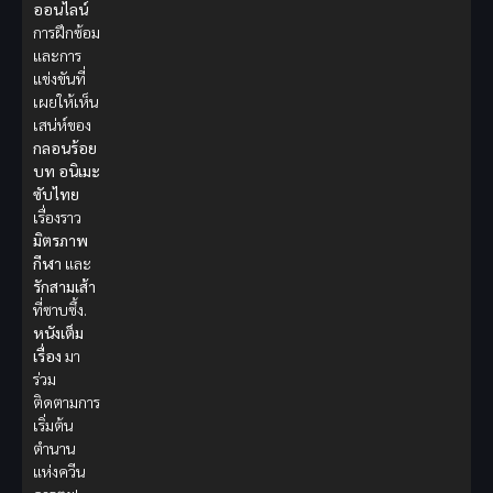
ออนไลน์
การฝึกซ้อม
และการ
แข่งขันที่
เผยให้เห็น
เสน่ห์ของ
กลอนร้อย
บท
อนิเมะ
ซับไทย
เรื่องราว
มิตรภาพ
กีฬา
และ
รักสามเส้า
ที่ซาบซึ้ง.
หนังเต็ม
เรื่อง
มา
ร่วม
ติดตามการ
เริ่มต้น
ตำนาน
แห่งควีน