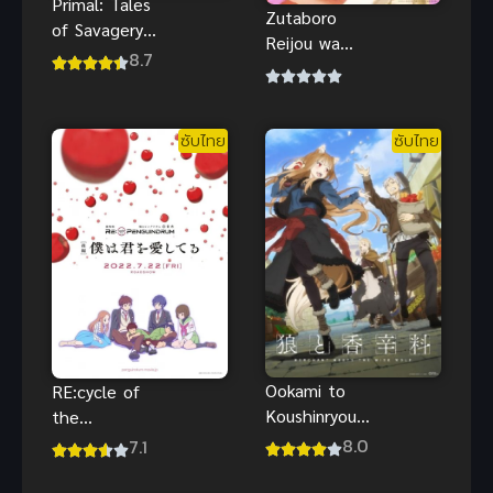
Primal: Tales
Zutaboro
of Savagery
Reijou wa
คนหินแดน
8.7
Ane no Moto
เถื่อนดู
Konyakusha
ออนไลน์ฟรีส
ni Dekiai
นุกมากๆ
ซับไทย
ซับไทย
sareru คุณหนู
ตัวสำรองมี
ท่านเคานท์มา
คลั่งรัก
Ookami to
RE:cycle of
Koushinryou
the
สาวหมาป่ากับ
PENGUINDR
8.0
7.1
นายเครื่องเทศ
UM Part 2
ภาคใหม่ ซับ
ซับไทย อนิ