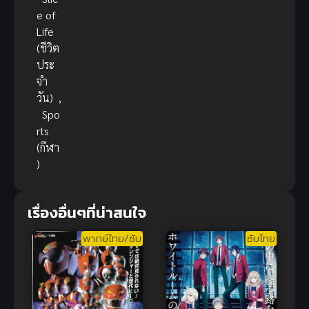
e of
Life
(ชีวิต
ประ
จำ
วัน)
,
Spo
rts
(กีฬา
)
เรื่องอื่นๆที่น่าสนใจ
พากย์ไทย/ซับ
ซับไทย