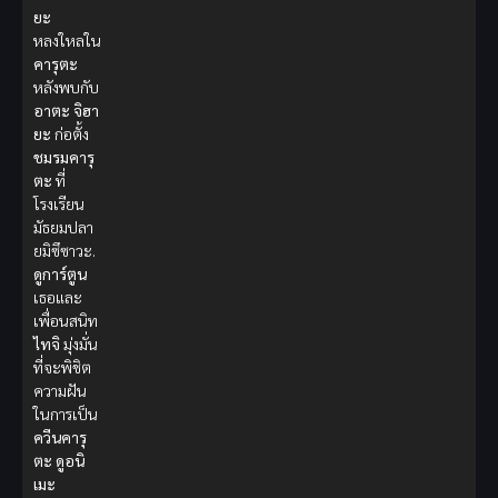
ยะ
หลงใหลใน
คารุตะ
หลังพบกับ
อาตะ
จิฮา
ยะ
ก่อตั้ง
ชมรมคารุ
ตะ
ที่
โรงเรียน
มัธยมปลา
ยมิซึซาวะ.
ดูการ์ตูน
เธอและ
เพื่อนสนิท
ไทจิ
มุ่งมั่น
ที่จะพิชิต
ความฝัน
ในการเป็น
ควีนคารุ
ตะ
ดูอนิ
เมะ