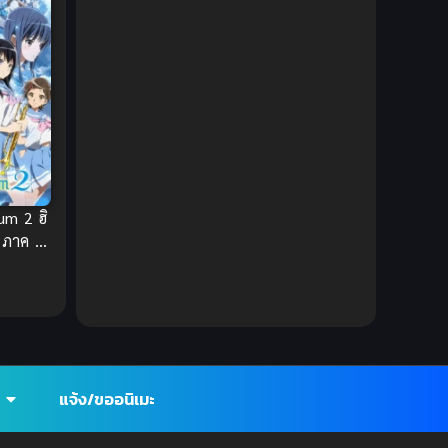
1980
1979
Comic Book การ์ตูน
(1)
1977
1972
Coming of Age ก้าวพ้นวัย
(7)
Coming-of-Age ก้าวผ่านวัย
(6)
Creampie (หลั่งใน)
(19)
Crime
(8)
um 2 ฮิ
Crime อาชญากรรม
(10)
ม ภาค 2
Cultivation
(33)
Cyberpunk
(4)
Dark Fantasy
(25)
แจ้ง/ขออนิเมะ
Dark Fantasy ดาร์กแฟนตาซี
(1)