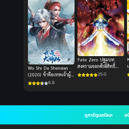
Fate Zero ปฐมบท
สงครามจอกศักดิ์สิทธิ์
Wo Shi Da Shenxian
พากย์ไทย
25.0
(2020) ข้าคือเทพเจ้าผู้
เ
ยิ่งใหญ่ ภาค 1
6.8
ดูการ์ตูนอนิเมะ
อน