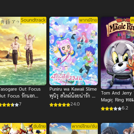
Soundtrack
พากย์ไทย
พ
Tasogare Out Focus
Puniru wa Kawaii Slime
Tom And Jerry
Out Focus รักนอก
พุนิรุ สไลม์น้อยน่ารัก ซับ
Magic Ring ทอ
สายตา
ไทย
7
24.0
เจอร์รี่ ตอน แห
6.2
พากย์ไทย
ซับไทย
พากย์ไทย/ซับ