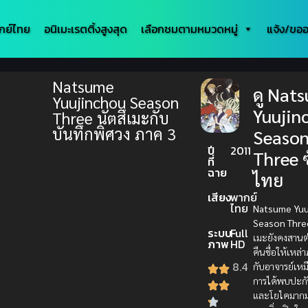
กย์ไทย
อนิเมะเรตติ้งสูงสุด
เลือกชมตามหมวดหมู่
แจ้ง/ขออ
Natsume
ดู Nat
Yuujinchou Season
Yuujin
Three นัตสึเมะกับ
บันทึกพิศวง ภาค 3
Seaso
ปี
2011
Three 
ที่
ฉาย
ไทย
เสียง
พากย์
ไทย
Natsume Yuu
Season Thre
ระบบ
Full
เมะยังคงสานต่
ภาพ
HD
คืนชื่อให้เหล่า
8.4
กับอาจารย์เหม
การได้พบปะกั
และโยไคมากม