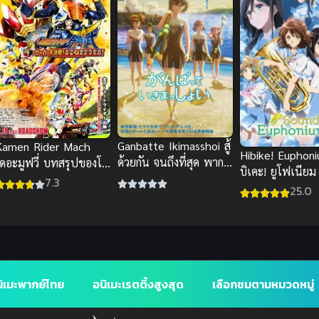
Ganbatte Ikimasshoi สู้
Kamen Rider Mach
Hibike! Euphoni
ด้วยกัน จนถึงที่สุด พากย์
เดอะมูฟวี่ บทสรุปของโก
บิเคะ! ยูโฟเนีย
ไทย อนิเมะสร้างแรง
ซับไทย ภาพชัด เต็ม
7.3
ซับไทย
25.0
รื่องHD
ิเมะพากย์ไทย
อนิเมะเรตติ้งสูงสุด
เลือกชมตามหมวดหมู่