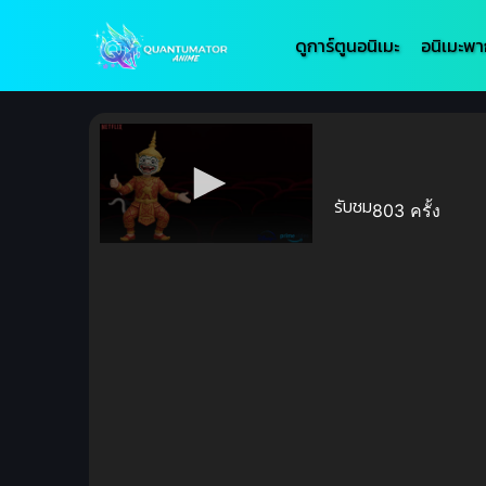
ดูการ์ตูนอนิเมะ
อนิเมะพา
รับชม
803 ครั้ง
Volume
90%