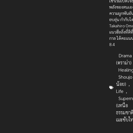
เขาเริ่มเปิดใจ
พลังของตนเอ
ความผูกพันอ
อบอุ่น กำกับโ
Takahiro Omo
แนวฮีลลิ่งที่ดี
กาล ได้คะแนน 
8.4
Drama
(ดราม่า)
Healin
Shoujo
น้อย)
,
Life
,
Supern
(เหนือ
ธรรมชาต
เมะซับไ