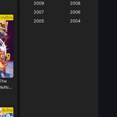
2009
2008
Big tits (นมใหญ่)
(19)
2007
2006
ากย์ไทย
2005
2004
Bitch (ผู้หญิงร่าน)
(1)
2003
2002
Blackmail (ข่มขู่)
(1)
2001
2000
Blood
(1)
1999
1998
1997
1996
Bondage (ทาส)
(1)
1993
1992
boys love
(1)
1991
1990
 The
Censored (เซ็นเซอร์)
1989
(19)
1988
มแอนด์
1987
1985
วนวิเศษ
Comedy (ตลก)
(235)
1984
1983
Comedy (ตลก)
(85)
1982
1981
ซับไทย