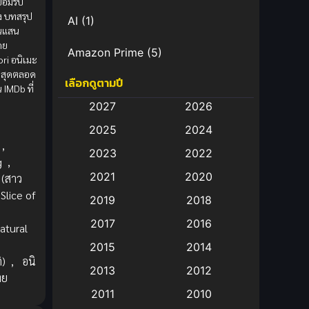
ยอมรับ
ง บทสรุป
AI
(1)
ันแสน
ดย
Amazon Prime
(5)
ri อนิเมะ
ที่สุดตลอด
เลือกดูตามปี
Anal (ประตูหลัง)
(11)
IMDb ที่
2027
2026
Animation
(583)
2025
2024
,
Animation การ์ตูน
(88)
2023
2022
g
,
2021
2020
 (สาว
Animation อนิเมะ
(72)
Slice of
2019
2018
Animation แอนิเมชั่น
(1)
2017
2016
atural
Animation แอนิเมชัน
(19)
2015
2014
ิ)
,
อนิ
2013
2012
anime
(9)
ทย
2011
2010
Anime อนิเมะ
(112)