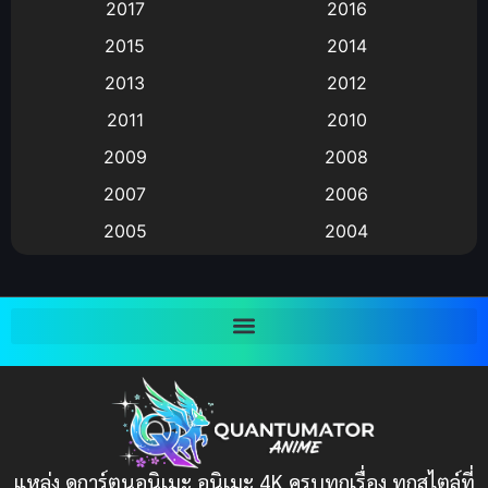
2017
2016
Animation แอนิเมชัน
(19)
2015
2014
2013
2012
anime
(9)
2011
2010
Anime อนิเมะ
(112)
2009
2008
Big tits (นมใหญ่)
(19)
2007
2006
2005
2004
Bitch (ผู้หญิงร่าน)
(1)
2003
2002
Blackmail (ข่มขู่)
(1)
2001
2000
Blood
(1)
1999
1998
1997
1996
Bondage (ทาส)
(1)
1993
1992
boys love
(1)
1991
1990
แหล่ง ดูการ์ตูนอนิเมะ อนิเมะ 4K ครบทุกเรื่อง ทุกสไตล์ที่