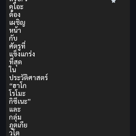
คุโอะ
ต้อง
เผชิญ
หน้า
กับ
ศัตรูที่
แข็งแกร่ง
ที่สุด
ใน
ประวัติศาสตร์
“ฮาโก
โรโมะ
กิซึเนะ”
และ
กลุ่ม
ภูตเกีย
วโต