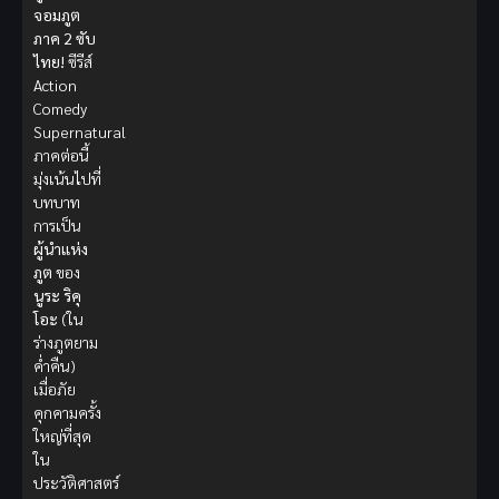
จอมภูต
ภาค 2 ซับ
ไทย!
ซีรีส์
Action
Comedy
Supernatural
ภาคต่อนี้
มุ่งเน้นไปที่
บทบาท
การเป็น
ผู้นำแห่ง
ภูต
ของ
นูระ ริคุ
โอะ
(ใน
ร่างภูตยาม
ค่ำคืน)
เมื่อภัย
คุกคามครั้ง
ใหญ่ที่สุด
ใน
ประวัติศาสตร์