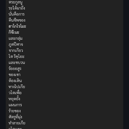
ตระกูลนู
ระได้มาถึง
นั่นคือการ
คืนชีพของ
ฮาโกโรโมะ
กิซึเนะ
และกลุ่ม
ภูตปีศาจ
จากเกียว
โต ริคุโอะ
และขบวน
ร้อยอสูร
ของเขา
ต้องเดิน
ทางไปเกีย
วโตเพื่อ
หยุดยั้ง
แผนการ
ร้ายของ
ศัตรูที่มุ่ง
ทำลายเกีย
วโตและ