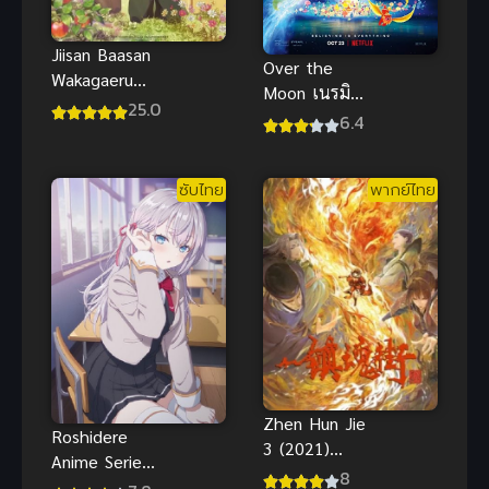
Jiisan Baasan
Over the
Wakagaeru
Moon เนรมิต
ซับไทย
25.0
ฝันสู่จันทรา
6.4
พากย์ไทย
ซับไทย
พากย์ไทย
Zhen Hun Jie
Roshidere
3 (2021)
Anime Series
เพชฌฆาตสับ
8
คุณอาเรียโต๊ะ