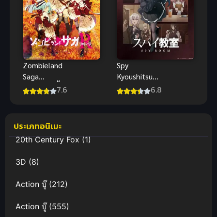
Zombieland
Spy
Saga
Kyoushitsu
Revenge ปั้น
2nd Season
7.6
6.8
ซอมบี้ให้เป็น
2 ห้องเรียน
ไอดอล ภาค 2
จารชน
ประเภทอนิเมะ
20th Century Fox
(1)
3D
(8)
Action บู๊
(212)
Action บู๊
(555)