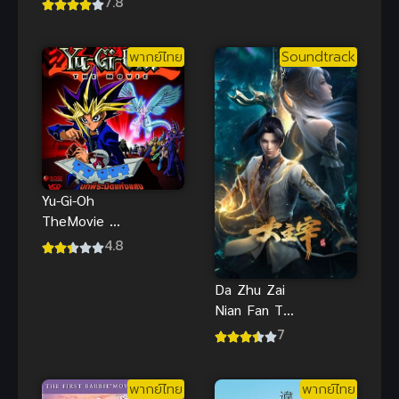
7.8
อสูร ภาค 3
ข้างๆ พูด
รัสเซีย ซับไทย
พากย์ไทย
Soundtrack
ภาพHD
Yu-Gi-Oh
TheMovie ยูกิ
เกมกลคน
4.8
อัจฉริยะ เดอะ
มูฟวี่ พีระมิด
Da Zhu Zai
แห่งเเสง
Nian Fan The
พากย์ไทย
Great Ruler
7
ศึกจักรพรรดิ์
สวรรค์
พากย์ไทย
พากย์ไทย