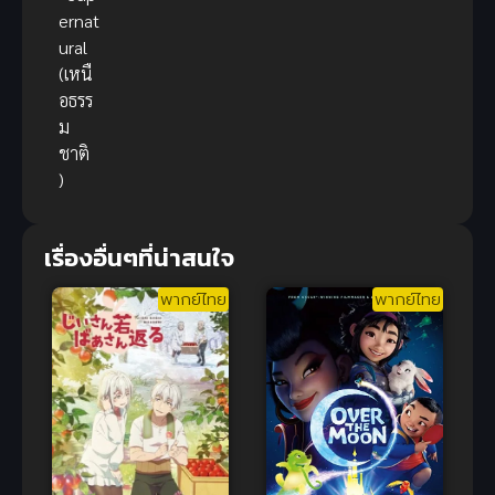
ernat
ural
(เหนื
อธรร
ม
ชาติ
)
เรื่องอื่นๆที่น่าสนใจ
พากย์ไทย
พากย์ไทย