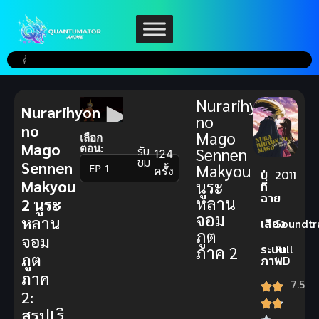
Nurarihyon
Nurarihyon
no
no
Mago
เลือก
Mago
ตอน:
รับ
Sennen
124
ชม
Sennen
Makyou
▼
ครั้ง
ปี
2011
Makyou
นูระ
ที่
ฉาย
หลาน
2
นูระ
จอม
หลาน
เสียง
Soundtr
ภูต
จอม
ระบบ
Full
ภาค 2
ภูต
ภาพ
HD
ภาค
7.5
2:
สรุป! ริ