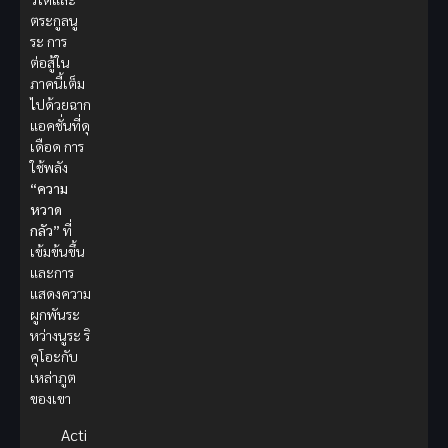
ตระกูลนู
ระ การ
ต่อสู้ใน
ภาคนี้เต็ม
ไปด้วยฉาก
แอคชั่นที่ดุ
เดือด การ
ใช้พลัง
“ความ
หวาด
กลัว”
ที่
เข้มข้นขึ้น
และการ
แสดงความ
ผูกพันระ
หว่างนูระ ริ
คุโอะกับ
เหล่าภูต
ของเขา
Acti