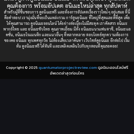
Censored (เซ็นเซอร์)
1989
(19)
1988
คุณต้องการ พร้อมอัปเดต อนิเมะใหม่ล่าสุด ทุกสัปดาห์
1987
1985
สำหรับผู้ที่ชื่นชอบการ ดูอนิเมะฟรี และต้องการอัปเดตเรื่องราวใหม่ๆ อยู่เสมอ ที่นี่
Comedy (ตลก)
(85)
คือคำตอบ! เรามุ่งมั่นที่จะเป็นแหล่งรวม การ์ตูนอนิเมะ ที่ใหญ่ที่สุดและดีที่สุด เพื่อ
1984
1983
ให้คุณสามารถ ดูอนิเมะออนไลน์ ได้อย่างต่อเนื่องไม่มีสะดุด เราคัดสรร อนิเมะ
Comedy (ตลก)
(235)
พากย์ไทย และ อนิเมะซับไทย คุณภาพเยี่ยม มีทั้ง อนิเมะแนวแฟนตาซี, อนิเมะแอ
1982
1981
คชั่น, อนิเมะโรแมนติก และแนวอื่นๆ ที่หลากหลาย ตอบโจทย์ทุกความต้องการ
ของคอ อนิเมะ ทุกเพศทุกวัย ไม่ต้องเสียเวลาค้นหา เว็บไซต์ดูอนิเมะ อีกต่อไป เริ่ม
1980
1979
Comic Book การ์ตูน
(1)
ต้น ดูอนิเมะฟรี ได้ทันที และเพลิดเพลินไปกับทุกตอนที่คุณรอคอย!
1977
1972
Coming of Age ก้าวพ้นวัย
(7)
Copyright © 2025
quantumatorprojectreview.com
ดูอนิเมะออนไลน์ฟรี
Coming-of-Age ก้าวผ่านวัย
(6)
อัพเดตล่าสุดก่อนใคร
Creampie (หลั่งใน)
(19)
Crime
(8)
Crime อาชญากรรม
(10)
Cultivation
(33)