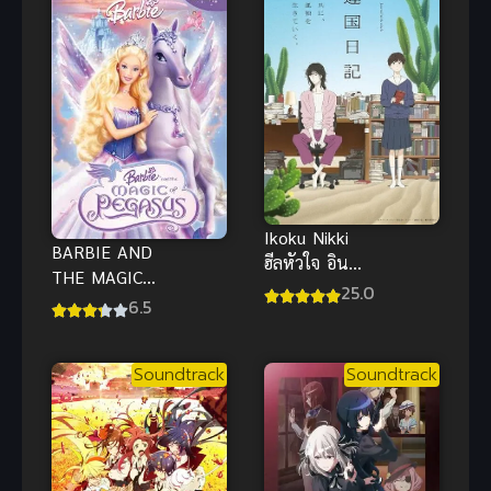
Ikoku Nikki
BARBIE AND
ฮีลหัวใจ อิน
THE MAGIC
โทรเวิร์ต ซับ
25.0
OF PEGASUS
6.5
ไทย
3D (2005)
บาร์บี้กับ
Soundtrack
Soundtrack
เวทมนตร์แห่ง
พีกาซัส พากย์
ไทย