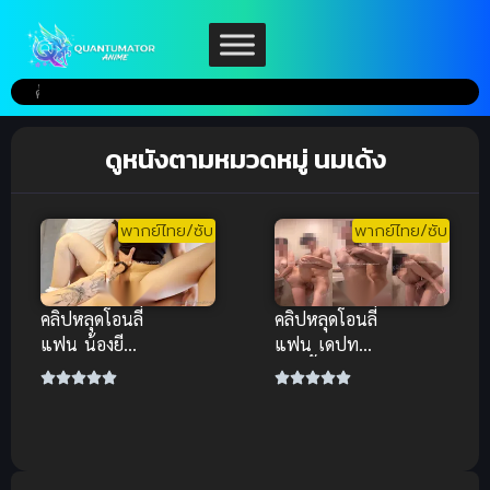
ดูหนังตามหมวดหมู่ นมเด้ง
พากย์ไทย/ซับ
พากย์ไทย/ซับ
คลิปหลุดโอนลี่
คลิปหลุดโอนลี่
แฟน น้องยีน
แฟน เดปทอรี่
ส์ แอบนัด
อาบน้ำด้วยกัน
แฟนเพื่อนจัด
สุดเสียว ยกขา
หนัก นมเด้ง
ซอยรัวๆ นม
รัวๆ คราง
เด้ง
เสียว