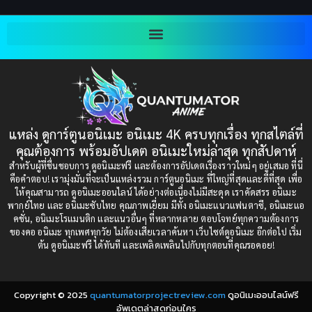
Blackmail (ข่มขู่)
(1)
2001
2000
Blood
(1)
1999
1998
1997
1996
Bondage (ทาส)
(1)
1993
1992
boys love
(1)
1991
1990
แหล่ง ดูการ์ตูนอนิเมะ อนิเมะ 4K ครบทุกเรื่อง ทุกสไตล์ที่
Censored (เซ็นเซอร์)
1989
(19)
1988
คุณต้องการ พร้อมอัปเดต อนิเมะใหม่ล่าสุด ทุกสัปดาห์
1987
1985
สำหรับผู้ที่ชื่นชอบการ ดูอนิเมะฟรี และต้องการอัปเดตเรื่องราวใหม่ๆ อยู่เสมอ ที่นี่
Comedy (ตลก)
(235)
คือคำตอบ! เรามุ่งมั่นที่จะเป็นแหล่งรวม การ์ตูนอนิเมะ ที่ใหญ่ที่สุดและดีที่สุด เพื่อ
1984
1983
ให้คุณสามารถ ดูอนิเมะออนไลน์ ได้อย่างต่อเนื่องไม่มีสะดุด เราคัดสรร อนิเมะ
Comedy (ตลก)
(85)
พากย์ไทย และ อนิเมะซับไทย คุณภาพเยี่ยม มีทั้ง อนิเมะแนวแฟนตาซี, อนิเมะแอ
1982
1981
คชั่น, อนิเมะโรแมนติก และแนวอื่นๆ ที่หลากหลาย ตอบโจทย์ทุกความต้องการ
ของคอ อนิเมะ ทุกเพศทุกวัย ไม่ต้องเสียเวลาค้นหา เว็บไซต์ดูอนิเมะ อีกต่อไป เริ่ม
1980
1979
Comic Book การ์ตูน
(1)
ต้น ดูอนิเมะฟรี ได้ทันที และเพลิดเพลินไปกับทุกตอนที่คุณรอคอย!
1977
1972
Coming of Age ก้าวพ้นวัย
(7)
Copyright © 2025
quantumatorprojectreview.com
ดูอนิเมะออนไลน์ฟรี
Coming-of-Age ก้าวผ่านวัย
(6)
อัพเดตล่าสุดก่อนใคร