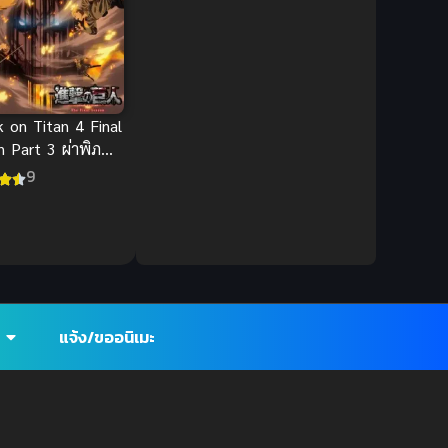
Cyberpunk
(4)
Dark Fantasy
(25)
Dark Fantasy ดาร์ก
 on Titan 4 Final
แฟนตาซี
(1)
n Part 3 ผ่าพิภพ
 ภาค 4
9
DC Comics
(2)
Demon (ปีศาจ)
(2)
Demons (ปีศาจ)
(6)
Detective (นักสืบ)
(1)
แจ้ง/ขออนิเมะ
Detective สืบสวน
(6)
Donghua
(89)