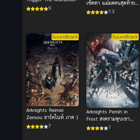
เซ้ตตา แม่มดคนสุดท้าย
9
(ซับไทย)
7.3
Soundtrack
Soundtrack
Arknights Reimei
Arknights Perish in
Zensou อาร์คไนท์ ภาค 1
Frost สงครามหุบเขาน้ำ
7
แข็ง ภาค 2
7