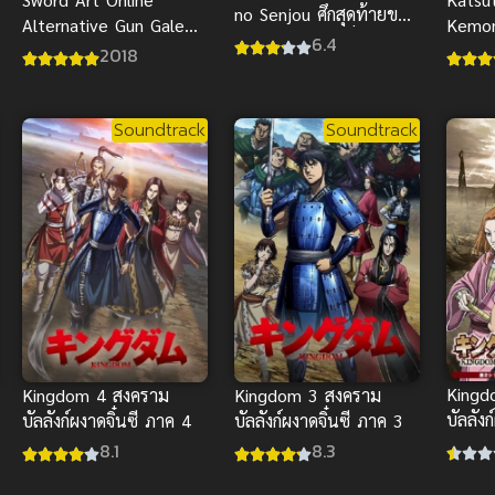
no Senjou ศึกสุดท้ายของ
Alternative Gun Gale
Kemon
เธอกับผมคือจุดเริ่มต้นของ
6.4
Online
บางสัต
2018
โลกใบใหม่ ภาค 1
Soundtrack
Soundtrack
Kingd
Kingdom 4 สงคราม
Kingdom 3 สงคราม
บัลลัง
บัลลังก์ผงาดจิ๋นซี ภาค 4
บัลลังก์ผงาดจิ๋นซี ภาค 3
8.1
8.3