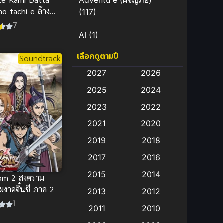
Adventure (ผจญภัย)
o tachi e ล้าง
(117)
ว์อสูร ภาค 1
7
AI
(1)
เลือกดูตามปี
Amazon Prime
(5)
Soundtrack
2027
2026
Anal (ประตูหลัง)
(11)
2025
2024
Animation
(582)
2023
2022
2021
2020
Animation การ์ตูน
(88)
2019
2018
Animation อนิเมะ
(72)
2017
2016
Animation แอนิเมชั่น
(1)
2015
2014
om 2 สงคราม
ก์ผงาดจิ๋นซี ภาค 2
2013
2012
Animation แอนิเมชัน
1
(19)
2011
2010