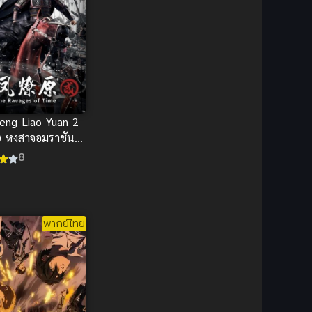
Comedy (ตลก)
(235)
1977
1972
Comedy (ตลก)
(85)
Comic Book การ์ตูน
(1)
Coming of Age ก้าวพ้น
วัย
(7)
eng Liao Yuan 2
) หงสาจอมราชันย์
Coming-of-Age ก้าวผ่าน
8
วัย
(6)
Creampie (หลั่งใน)
(19)
พากย์ไทย
Crime
(8)
Crime อาชญากรรม
(10)
Cultivation
(33)