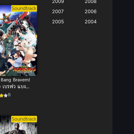
2009
2008
anime
(9)
Soundtrack
2007
2006
Anime อนิเมะ
(112)
2005
2004
Big tits (นมใหญ่)
2003
(19)
2002
2001
2000
Bitch (ผู้หญิงร่าน)
(1)
1999
1998
Blackmail (ข่มขู่)
(1)
1997
1996
1993
1992
Blood
(1)
 Bang Bravern!
1991
1990
) เบรฟว แบง
Bondage (ทาส)
(1)
1989
1988
ร์น
8
boys love
(1)
1987
1985
1984
1983
Censored (เซ็นเซอร์)
Soundtrack
(19)
1982
1981
1980
1979