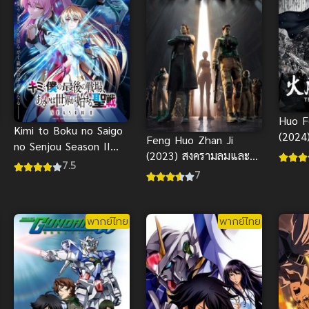
Huo F
Kimi to Boku no Saigo
(2024
Feng Huo Zhan Ji
no Senjou Season II
ภาค 2
(2023) สงครามลมและ
(2024) ศึกสุดท้ายของเธอ
7.5
ไฟ
7
กับผม ภาค 2
พากย์ไทย
พากย์ไทย