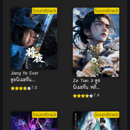
โศกนาฏกรรม
ซี่โครงผู้กล้า
ของตัวร้ายสุด
ซับไทยฮา
Soundtrack
Soundtrack
แกร่ง ภาค 2
(ซับไทย)
Jiang Ye Ever
ดูอนิเมะจีน
Ze Tian Ji ดูอ
สยบฟ้าพิชิต
7.8
นิเมะจีน พลิก
ปฐพี ซับไทย
ขอบฟ้า ท้า
7.4
แฟนตาซีสุด
ลิขิตสวรรค์
ตระการตา
ซับไทยเรื่องนี้
สนุก
Soundtrack
Soundtrack