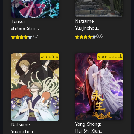
Natsume
Tensei
Yuujinchou
shitara Slime
Go นัตสึเมะ
อนิเมะ เกิด
8.6
7.7
กับบันทึกพิศวง
ใหม่ทั้งทีก็เป็น
ภาค 5
สไลม์ ภาค 4
ซับไทย
พากย์ไทย
Soundtrack
Yong Sheng:
Natsume
Hai Shi Xian
Yuujinchou