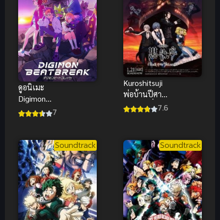
Kuroshitsuji
ดูอนิเมะ
พ่อบ้านปีศาจ
Digimon
เดอะมูฟวี่
7.6
Beatbreak ดิ
7
จิมอนบีตเบรก
เต็มเรื่อง
พากย์ไทย/ซับ
Soundtrack
Soundtrack
ไทย