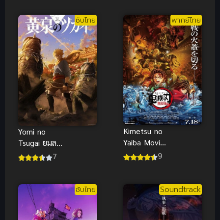
พระเอกสุด
ไทย)
กวนในโลกเกม
ซับไทย
พากย์ไทย
จีบหนุ่ม
Kimetsu no
Yomi no
Yaiba Movie
Tsugai ยมล
Mugen Jou-
แห่งยมโลก
9
7
hen ดาบ
พิฆาตอสูร
เดอะมูฟวี่
ซับไทย
Soundtrack
ปราสาทไร้
ขอบเขต