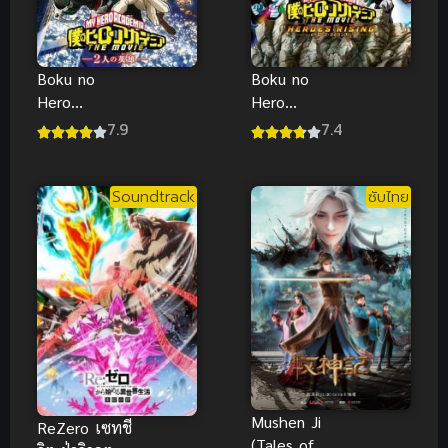
Boku no
Boku no
Hero
Hero
Academia
Academia
7.9
7.4
the Movie 2
the Movie 1
วีรบุรุษกู้โลก
กำเนิดใหม่ 2
วีรบุรุษ
Soundtrack
ซับไทย
Mushen Ji
ReZero เซทชี
(Tales of