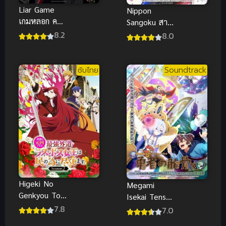
Liar Game
Nippon
เกมหลอก คน
Sangoku สาม
ลวง (ซับไทย)
ชาติแห่งดวง
8.2
8.0
อาทิตย์สีแดง
ฉาน (พากย์
ไทย)
ซับไทย
Soundtrack
Higeki No
Megami
Genkyou To
Isekai Tensei
Naru Saikyou
ดูอนิเมะ เกิด
7.8
7.0
2
ใหม่เป็น