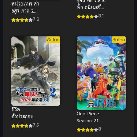
กู่อัน ศึก ทลาย
หน่วยเทพ ล่า
ฟ้า อนิเมะจีน
อสูร ภาค 2
แนวกำลัง
8.1
สานต่อความ
7.8
ภายในฟอร์ม
มันส์ระดับ
ยักษ์เรื่องใหม่
เทพเจ้าเหนือ
ล่าสุด
จินตนาการ
ซับไทย
ซับไทย
ชีวิต
One Piece
ตัวประกอบ
Season 21
ภาค 2 การก
7.5
วันพีช เกาะ
8
ลับมาของ
เอ็กเฮด (ซับ