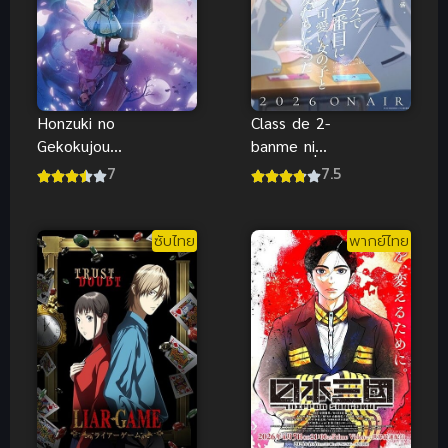
Honzuki no
Class de 2-
Gekokujou
banme ni
4th การปฏิวัติ
Kawaii เพื่อน
7
7.5
ของสาวน้อยห
คนแรกของผม
นอนหนังสือ
คือสาวสวย
(ซับไทย)
อันดับสองของ
ซับไทย
พากย์ไทย
ห้อง (ซับไทย)