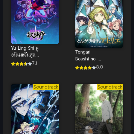
Yu Ling Shi ดู
Tongari
อนิเมะจีนสุด
Boushi no ดูอ
มันส์ นักคุม
7.1
นิเมะ จอมเวท
8.0
วิญญาณ ซับ
ฝึกหัดกับหมวก
ไทย ยอดเยี่ยม
มหัศจรรย์ ซับ
มากๆ
ไทยฟินๆ
Soundtrack
Soundtrack