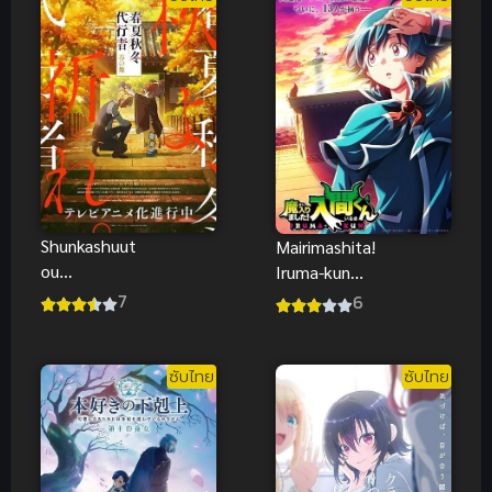
ต้อนรับสู่
ห้องเรียนนิยม
(เฉพาะ) ยอด
คน ภาค 4 ซับ
ไทย
Shunkashuut
Mairimashita!
ou
Iruma-kun
Daikousha:
4th อิรุมะคุง
7
6
Haru no Mai
ผจญในแดน
ลำนำรักผู้
ปีศาจ ภาค 4
พิทักษ์ฤดูกาล
(ซับไทย)
ซับไทย
ซับไทย
ภาควสันตลีลา
(ซับไทย)