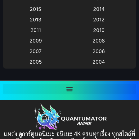
Animation แอนิเมชัน
(19)
2015
2014
2013
2012
anime
(9)
2011
2010
Anime อนิเมะ
(112)
2009
2008
Big tits (นมใหญ่)
(19)
2007
2006
2005
2004
Bitch (ผู้หญิงร่าน)
(1)
2003
2002
Blackmail (ข่มขู่)
(1)
2001
2000
Blood
(1)
1999
1998
1997
1996
Bondage (ทาส)
(1)
1993
1992
boys love
(1)
1991
1990
แหล่ง ดูการ์ตูนอนิเมะ อนิเมะ 4K ครบทุกเรื่อง ทุกสไตล์ที่
Censored (เซ็นเซอร์)
1989
(19)
1988