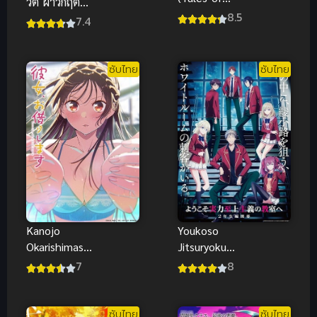
วิต ฝ่าวิกฤต
Herding
8.5
ต่างโลก เดอะ
7.4
Gods) ตำนาน
มูฟวี่ 2
เทพกู้จักรวาล
(ซับไทย)
ซับไทย
ซับไทย
Youkoso
Kanojo
Jitsuryoku
Okarishimasu
Shijou Shugi
Season 5 สะ
8
7
no
ดุดรักยัยแฟน
Kyoushitsu e
เช่า ภาค 5
4th ขอ
ซับไทย
ซับไทย
ซับไทย