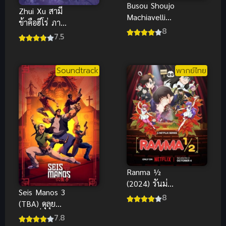
Busou Shoujo
Zhui Xu สามี
Machiavellian
ข้าคือฮีโร่ ภาค
ism (2017)
8
1
7.5
ลัทธิวิชาดาบ
สำหรับสาว ๆ
Soundtrack
พากย์ไทย
Ranma ½
(2024) รันม่า
Seis Manos 3
1/2 ไอ้หนุ่ม
8
(TBA) ดุลุย
กังฟู ภาค 2
แดนเถื่อน
7.8