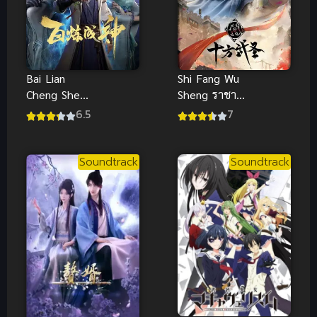
Bai Lian
Shi Fang Wu
Cheng Shen
Sheng ราชา
1 ร้อยเทพ
นักบู๊สู้สิบทิศ
6.5
7
พิชิตฟ้า ภาค
ภาค 1
1
Soundtrack
Soundtrack