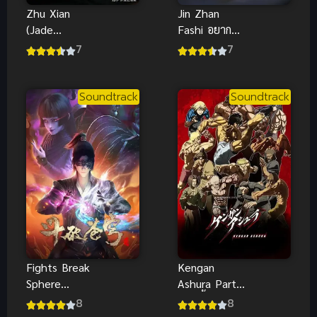
Zhu Xian
Jin Zhan
(Jade
Fashi อยาก
Dynasty) จู
เป็นยอดยุทธ์
7
7
เซียนกระบี่
แต่ดันเป็น
เทพสังหาร
จอมเวทแทน
ภาค 1
ภาค 1
Soundtrack
Soundtrack
Fights Break
Kengan
Sphere
Ashura Part
Season 4
2 กำปั้นอสูร
8
8
สัประยุทธ์ทะลุ
โทคิตะ พาร์ท