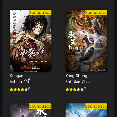
ฟ้า ภาค 4
2
Soundtrack
Soundtrack
Kengan
Yong Sheng
Ashura กำปั้น
Shi Nian Zhi
อสูร โทคิตะ
Yue
8
7
พาร์ท 1
(Immortality
2) นิรันดร์กาล
ภาค 2
Soundtrack
Soundtrack