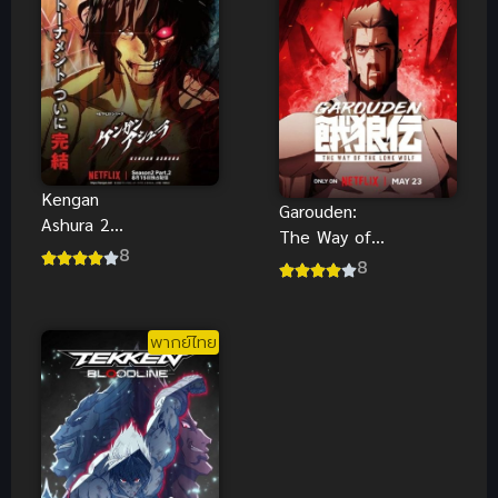
Kengan
Garouden:
Ashura 2
The Way of
Part 2
8
the Lone
8
(2024) กำปั้น
Wolf (2024)
อสูร โทคิตะ
กาโร่เดน ศึก
ภาค 2(จบ
ยอดคน
พากย์ไทย
แล้ว)