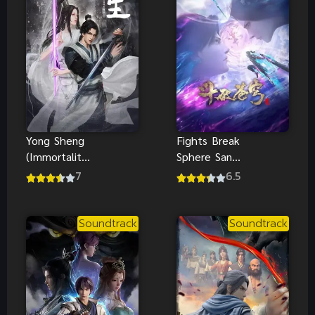
Yong Sheng
Fights Break
(Immortality)
Sphere San
นิรันดร์กาล
Nian Zhi Yao
7
6.5
ภาค 1
สัปประยุทธ์
ทะลุฟ้า ภาค
พิเศษ
Soundtrack
Soundtrack