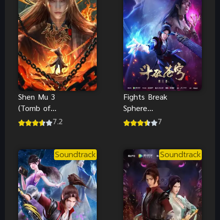
Shen Mu 3
Fights Break
(Tomb of
Sphere
Fallen Gods
Season 3
7.2
7
3) สุสาน
สัประยุทธ์ทะลุ
เทพเจ้า ภาค
ฟ้า ภาค 3
3
Soundtrack
Soundtrack