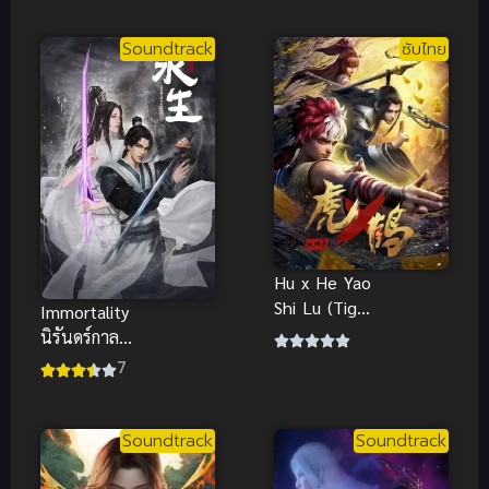
ทะลุฟ้า ภาค
พิเศษ 2021
Soundtrack
ซับไทย
Hu x He Yao
Shi Lu (Tiger
Immortality
Crane) บันทึก
นิรันดร์กาล
ของ
ภาค 1 ซับไทย
7
ปรมาจารย์
2022
อสูรเสือ
Soundtrack
Soundtrack