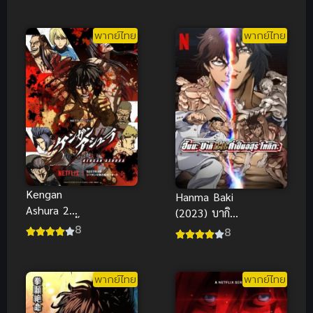
ภาค 3
พากย์ไทย
พากย์ไทย
Kengan
Hanma Baki
Ashura 2
(2023) บากิ
(2023) กำปั้น
8
ภาค 4
8
อสูร โทคิตะ
ภาค 2
พากย์ไทย
พากย์ไทย