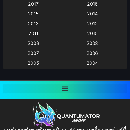
2017
2016
Animation แอนิเมชัน
(19)
2015
2014
2013
2012
anime
(9)
2011
2010
Anime อนิเมะ
(112)
2009
2008
Big tits (นมใหญ่)
(19)
2007
2006
2005
2004
Bitch (ผู้หญิงร่าน)
(1)
2003
2002
Blackmail (ข่มขู่)
(1)
2001
2000
Blood
(1)
1999
1998
1997
1996
Bondage (ทาส)
(1)
1993
1992
boys love
(1)
1991
1990
แหล่ง ดูการ์ตูนอนิเมะ อนิเมะ 4K ครบทุกเรื่อง ทุกสไตล์ที่