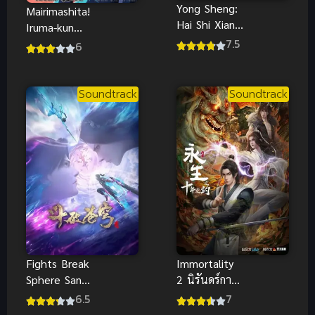
Yong Sheng:
Mairimashita!
Hai Shi Xian
Iruma-kun
Ling นิรันดร์
7.5
4th อิรุมะคุง
6
กาล ภาค 4
ผจญในแดน
ปีศาจ ภาค 4
(ซับไทย)
Soundtrack
Soundtrack
Fights Break
Immortality
Sphere San
2 นิรันดร์กาล
Nian Zhi Yao
ภาค 2 ซับไทย
6.5
7
สัปประยุทธ์
2024