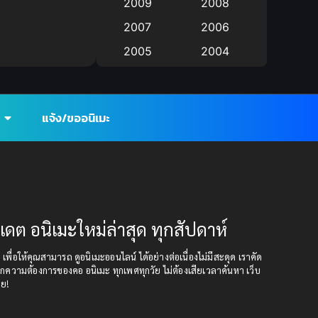
2009
2008
anime
(9)
2007
2006
Anime อนิเมะ
(112)
2005
2004
Big tits (นมใหญ่)
2003
(19)
2002
2001
2000
Bitch (ผู้หญิงร่าน)
(1)
แจ้ง/ขออนิเมะ
1999
1998
Blackmail (ข่มขู่)
(1)
1997
1996
1993
1992
Blood
(1)
1991
1990
Bondage (ทาส)
(1)
1989
1988
ปเดต อนิเมะใหม่ล่าสุด ทุกสัปดาห์
boys love
(1)
1987
1985
ุด เพื่อให้คุณสามารถ ดูอนิเมะออนไลน์ ได้อย่างต่อเนื่องไม่มีสะดุด เราคัด
1984
1983
กความต้องการของคอ อนิเมะ ทุกเพศทุกวัย ไม่ต้องเสียเวลาค้นหา เว็บ
Censored (เซ็นเซอร์)
อย!
(19)
1982
1981
1980
1979