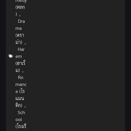
(ตลก
)
,
Dra
ma
(ดรา
ม่า)
,
Har
em
(ฮาเร็
ม)
,
Ro
manc
e (โร
แมน
ติก)
,
Sch
ool
(โรงเรี