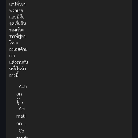
เสน่ห์ของ
พวกเธอ
และนี่คือ
จุดเริ่มต้น
ของเรื่อง
ราวที่ฟูทา
โร่จะ
ลงเอยด้วย
การ
แต่งงานกับ
หนึ่งในห้า
สาวนี้
Acti
on
บู๊
,
Ani
mati
on
,
Co
medy