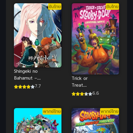
ซับไทย
ซับไทย
Shingeki no
Bahamut –
Trick or
Genesis (ซับ
Treat
7.7
ไทย)
ScoobyDoo!
6.6
(2022) ทริกอ
อร์ทรีต สคูบี้ดู!
พากย์ไทย
พากย์ไทย
ซับไทย