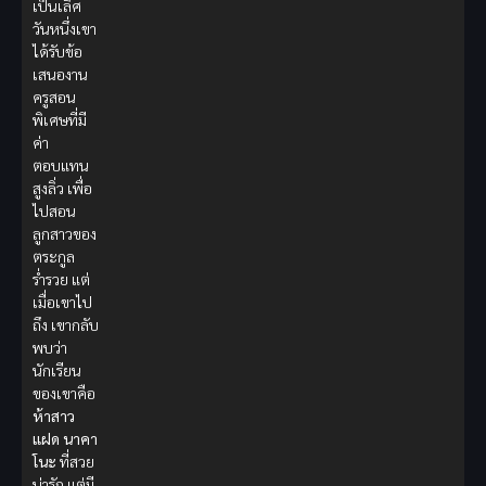
เป็นเลิศ
วันหนึ่งเขา
ได้รับข้อ
เสนองาน
ครูสอน
พิเศษที่มี
ค่า
ตอบแทน
สูงลิ่ว เพื่อ
ไปสอน
ลูกสาวของ
ตระกูล
ร่ำรวย แต่
เมื่อเขาไป
ถึง เขากลับ
พบว่า
นักเรียน
ของเขาคือ
ห้าสาว
แฝด นาคา
โนะ
ที่สวย
น่ารัก แต่มี