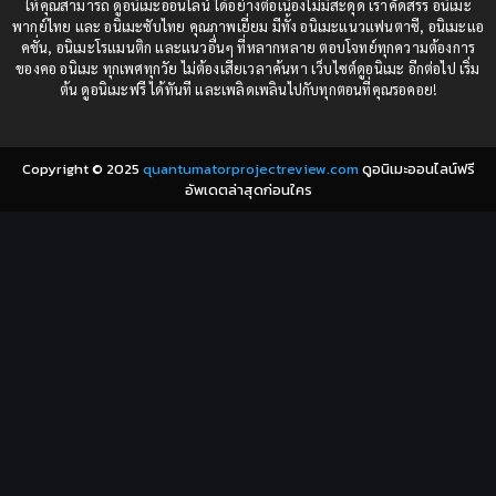
ให้คุณสามารถ ดูอนิเมะออนไลน์ ได้อย่างต่อเนื่องไม่มีสะดุด เราคัดสรร อนิเมะ
Comedy (ตลก)
(85)
พากย์ไทย และ อนิเมะซับไทย คุณภาพเยี่ยม มีทั้ง อนิเมะแนวแฟนตาซี, อนิเมะแอ
1982
1981
คชั่น, อนิเมะโรแมนติก และแนวอื่นๆ ที่หลากหลาย ตอบโจทย์ทุกความต้องการ
ของคอ อนิเมะ ทุกเพศทุกวัย ไม่ต้องเสียเวลาค้นหา เว็บไซต์ดูอนิเมะ อีกต่อไป เริ่ม
1980
1979
Comic Book การ์ตูน
(1)
ต้น ดูอนิเมะฟรี ได้ทันที และเพลิดเพลินไปกับทุกตอนที่คุณรอคอย!
1977
1972
Coming of Age ก้าวพ้นวัย
(7)
Copyright © 2025
quantumatorprojectreview.com
ดูอนิเมะออนไลน์ฟรี
Coming-of-Age ก้าวผ่านวัย
(6)
อัพเดตล่าสุดก่อนใคร
Creampie (หลั่งใน)
(19)
Crime
(8)
Crime อาชญากรรม
(10)
Cultivation
(33)
Cyberpunk
(4)
Dark Fantasy
(25)