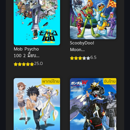
ScoobyDoo!
Mob Psycho
Moon
100 2 ม็อบ
Monster
6.5
ไซโค 100 คน
Madness
25.0
พลังจิต ภาค 2
(2015) สคูบี้ดู
ซับไทย
ดวงจันทร์
พากย์ไทย
ซับไทย
พากย์ไทย