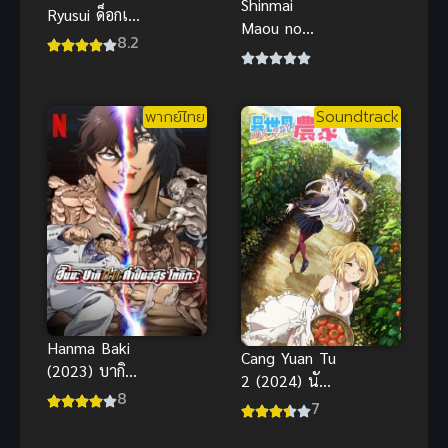
Shinmai
Ryusui ด็อกเต
Maou no
อร์สโตน (ภาค
8.2
Testament
พิเศษ) พากย์
น้องสาวมือ
ไทย
ใหม่ของผม
พากย์ไทย
Soundtrack
เป็นจอมมาร
ภาค 1
Hanma Baki
Cang Yuan Tu
(2023) บากิ
2 (2024) นัก
ภาค 4
8
ล่าอสูรกาย
7
ภาค 2