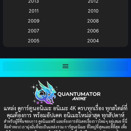
2013
2012
anime
(9)
2011
2010
Anime อนิเมะ
(112)
2009
2008
Big tits (นมใหญ่)
(19)
2007
2006
2005
2004
Bitch (ผู้หญิงร่าน)
(1)
2003
2002
Blackmail (ข่มขู่)
(1)
2001
2000
Blood
(1)
1999
1998
1997
1996
Bondage (ทาส)
(1)
1993
1992
boys love
(1)
1991
1990
แหล่ง ดูการ์ตูนอนิเมะ อนิเมะ 4K ครบทุกเรื่อง ทุกสไตล์ที่
Censored (เซ็นเซอร์)
1989
(19)
1988
คุณต้องการ พร้อมอัปเดต อนิเมะใหม่ล่าสุด ทุกสัปดาห์
1987
1985
สำหรับผู้ที่ชื่นชอบการ ดูอนิเมะฟรี และต้องการอัปเดตเรื่องราวใหม่ๆ อยู่เสมอ ที่นี่
Comedy (ตลก)
(235)
คือคำตอบ! เรามุ่งมั่นที่จะเป็นแหล่งรวม การ์ตูนอนิเมะ ที่ใหญ่ที่สุดและดีที่สุด เพื่อ
1984
1983