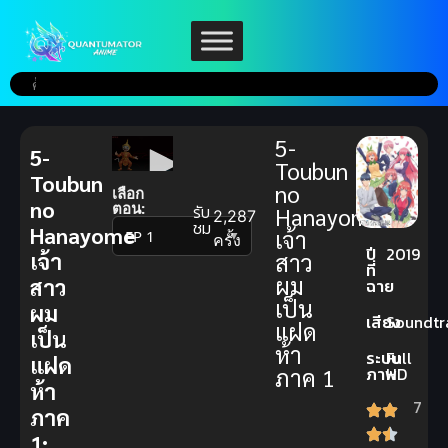
5-
5-
Toubun
Toubun
no
เลือก
no
ตอน:
รับ
Hanayome
2,287
ชม
Hanayome
เจ้า
▼
ครั้ง
ปี
2019
เจ้า
สาว
ที่
ผม
สาว
ฉาย
เป็น
ผม
เสียง
Soundtr
แฝด
เป็น
ห้า
ระบบ
Full
แฝด
ภาค 1
ภาพ
HD
ห้า
7
ภาค
1: