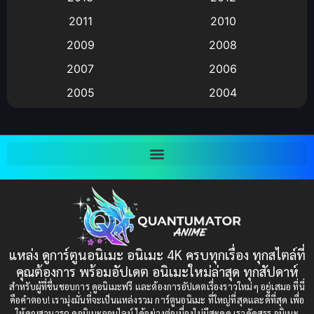
anime
(9)
2011
2010
Anime อนิเมะ
(112)
2009
2008
Big tits (นมใหญ่)
(19)
2007
2006
2005
2004
Bitch (ผู้หญิงร่าน)
(1)
2003
2002
Blackmail (ข่มขู่)
(1)
2001
2000
Blood
(1)
1999
1998
1997
1996
Bondage (ทาส)
(1)
1993
1992
boys love
(1)
1991
1990
แหล่ง ดูการ์ตูนอนิเมะ อนิเมะ 4K ครบทุกเรื่อง ทุกสไตล์ที่
Censored (เซ็นเซอร์)
1989
(19)
1988
คุณต้องการ พร้อมอัปเดต อนิเมะใหม่ล่าสุด ทุกสัปดาห์
1987
1985
สำหรับผู้ที่ชื่นชอบการ ดูอนิเมะฟรี และต้องการอัปเดตเรื่องราวใหม่ๆ อยู่เสมอ ที่นี่
Comedy (ตลก)
(235)
คือคำตอบ! เรามุ่งมั่นที่จะเป็นแหล่งรวม การ์ตูนอนิเมะ ที่ใหญ่ที่สุดและดีที่สุด เพื่อ
1984
1983
ให้คุณสามารถ ดูอนิเมะออนไลน์ ได้อย่างต่อเนื่องไม่มีสะดุด เราคัดสรร อนิเมะ