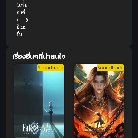
(แฟน
ตาซี
)
,
อ
นิเมะ
จีน
เรื่องอื่นๆที่น่าสนใจ
Soundtrack
Soundtrack