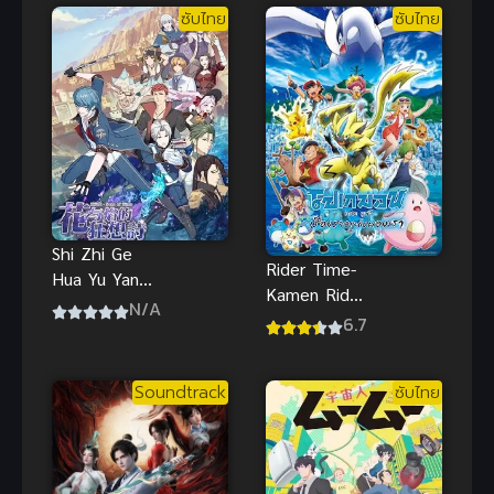
มหาประลัย
ซับไทย
ซับไทย
พากย์ไทย เด็ด
Shi Zhi Ge
Rider Time-
Hua Yu Yan
Kamen Rider
De
N/A
Ryuki ซับไทย
6.7
Kuangxiang
Shi (Song of
Time)
Soundtrack
ซับไทย
บทเพลงแห่ง
กาลเวลา