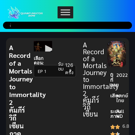
A
A
Record
Record
of a
เลือก
of a
ตอน:
รับ
Mortals
126
ชม
Mortals
Journey
▼
ครั้ง
ปี
2022
Journey
to
ที่
ฉาย
Immortality
to
2
Immortality
เสียง
พากย์
คัมภีร์
ไทย
2
วิถี
คัมภีร์
ระบบ
Full
เซียน
ภาพ
HD
วิถี
เซียน
6.8
ภาค