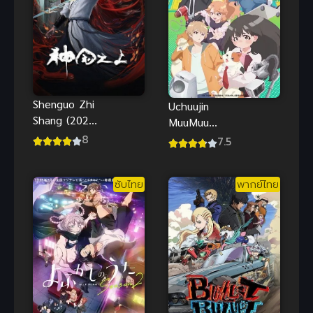
Shenguo Zhi
Uchuujin
Shang (2024)
MuuMuu
เหนือแดน
เหมียวต่างดาว
8
7.5
เทพ
ซับไทย
พากย์ไทย