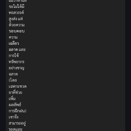
แม้ว่าหานลี่
จะไม่ได้มี
พรสวรรค์
สูงส่ง แต่
ด้วยความ
รอบคอบ
ความ
เฉลียว
ฉลาด
และ
การใช้
ทรัพยากร
อย่างชาญ
ฉลาด
(โดย
เฉพาะขวด
ยาที่ช่วย
เพิ่ม
ผลลัพธ์
การฝึกฝน)
เขาจึง
สามารถอยู่
รอดและ