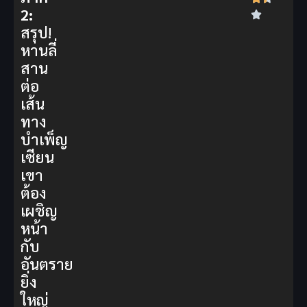
2:
สรุป!
หานลี่
สาน
ต่อ
เส้น
ทาง
บำเพ็ญ
เซียน
เขา
ต้อง
เผชิญ
หน้า
กับ
อันตราย
ยิ่ง
ใหญ่