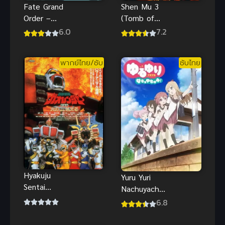
Fate Grand
Shen Mu 3
Order –
(Tomb of
Moonlight
Fallen Gods
6.0
7.2
Lostroom
3) สุสาน
เทพเจ้า ภาค
พากย์ไทย/ซับ
ซับไทย
3
Hyakuju
Yuru Yuri
Sentai
Nachuyachu
Gaoranger
mi!+ คลับบ้า
6.8
The movie
ฮาต๊อง นาชูยา
ฝ่ามิติเกาะ
ชูมิ!+