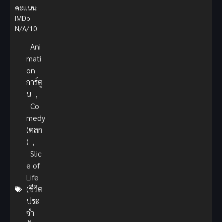
คะแนน:
IMDb
N/A/10
Ani
mati
on
การ์ตู
น
,
Co
medy
(ตลก
)
,
Slic
e of
Life
(ชีวิต
ประ
จำ