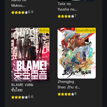
Tate no
Mukou
Yuusha no
Yakusoku no
6.9
Nariagari 2 ผู้
7
Basho เหนือ
กล้าโล่ผงาด
เมฆา พากย์
ภาค 2
ไทยดูฟรีจ้า
ซับไทย
Soundtrack
Zhengjing
BLAME เบลม
Shao Zhu de
ซับไทย
Xingfu
8
6.6
Shenghuo
(2024) ชีวิต