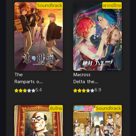
แสนสุขของ
Soundtrack
พากย์ไทย
นายน้อย
The
Macross
Ramparts of
Delta the
Ice ปราการ
Movie Zettai
5.4
6.9
น้ำแข็งแห่ง
Live!!
หัวใจ ซับไทย
Macross
ซับไทย
Soundtrack
รักวัยรุ่นสุดซึ้ง
Delta the
Movie Zettai
Live!!