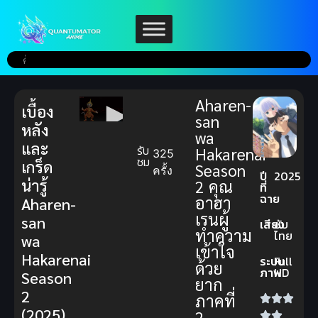
Aharen-
เบื้อง
san
หลัง
wa
และ
รับ
Hakarenai
325
ชม
เกร็ด
Season
ครั้ง
ปี
2025
น่ารู้
2 คุณ
ที่
ฉาย
อาฮา
Aharen-
เรนผู้
san
เสียง
ซับ
ทำความ
ไทย
wa
เข้าใจ
Hakarenai
ระบบ
Full
ด้วย
ภาพ
HD
Season
ยาก
2
ภาคที่
(2025)
2