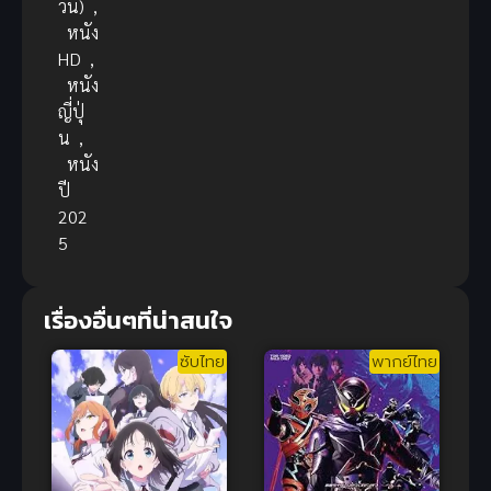
วัน)
,
หนัง
HD
,
หนัง
ญี่ปุ่
น
,
หนัง
ปี
202
5
เรื่องอื่นๆที่น่าสนใจ
ซับไทย
พากย์ไทย