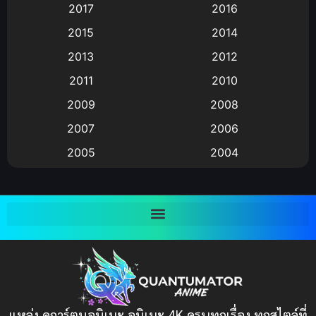
2017
2016
Animation แอนิเมชัน
(19)
2015
2014
2013
2012
anime
(9)
2011
2010
Anime อนิเมะ
(112)
2009
2008
Big tits (นมใหญ่)
(19)
2007
2006
2005
2004
Bitch (ผู้หญิงร่าน)
(1)
2003
2002
Blackmail (ข่มขู่)
(1)
2001
2000
Blood
(1)
1999
1998
1997
1996
Bondage (ทาส)
(1)
1993
1992
boys love
(1)
1991
1990
แหล่ง ดูการ์ตูนอนิเมะ อนิเมะ 4K ครบทุกเรื่อง ทุกสไตล์ที่