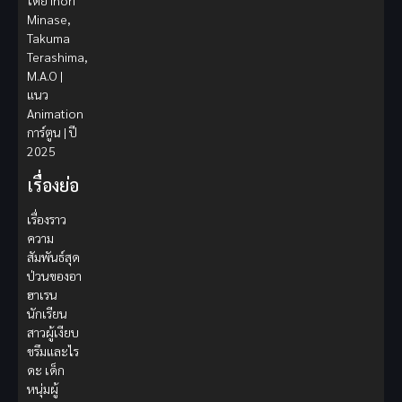
โดย Inori
Minase,
Takuma
Terashima,
M.A.O |
แนว
Animation
การ์ตูน | ปี
2025
เรื่องย่อ
เรื่องราว
ความ
สัมพันธ์สุด
ป่วนของอา
ฮาเรน
นักเรียน
สาวผู้เงียบ
ขรึมและไร
ดะ เด็ก
หนุ่มผู้