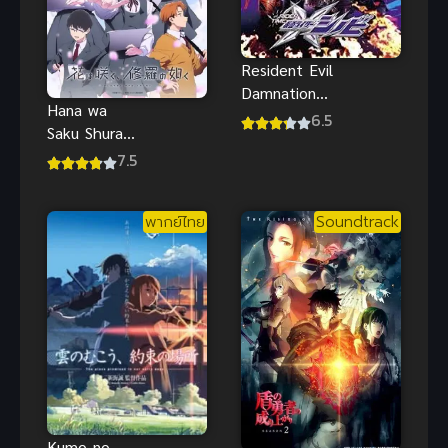
Resident Evil
Damnation
Hana wa
สงครามดับ
6.5
Saku Shura
พันธุ์ไวรัส
no Gotoku
7.5
พากย์ไทย
บานสะพรั่งดั่ง
อสุรา
พากย์ไทย
Soundtrack
Kumo no