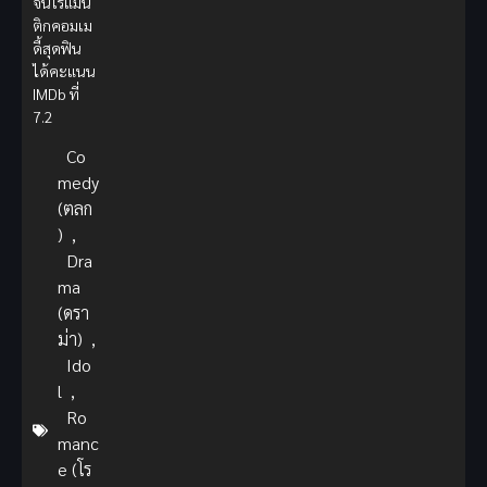
จีนโรแมน
ติกคอมเม
ดี้สุดฟิน
ได้คะแนน
IMDb ที่
7.2
Co
medy
(ตลก
)
,
Dra
ma
(ดรา
ม่า)
,
Ido
l
,
Ro
manc
e (โร