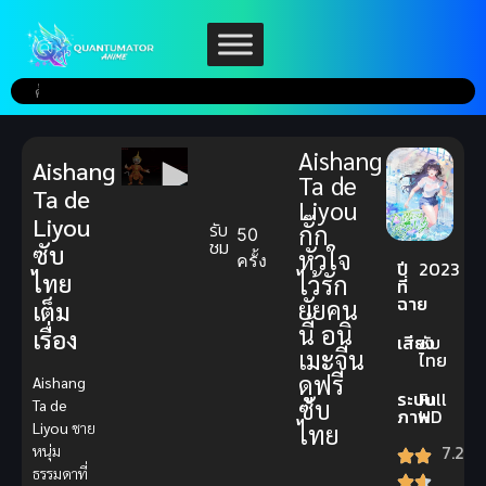
Aishang
Aishang
Ta de
Ta de
Liyou
Liyou
รับ
กั๊ก
50
ชม
ซับ
หัวใจ
ครั้ง
ปี
2023
ไทย
ไว้รัก
ที่
ฉาย
ยัยคน
เต็ม
นี้ อนิ
เรื่อง
เสียง
ซับ
เมะจีน
ไทย
ดูฟรี
Aishang
ระบบ
Full
ซับ
Ta de
ภาพ
HD
Liyou
ชาย
ไทย
7.2
หนุ่ม
ธรรมดาที่