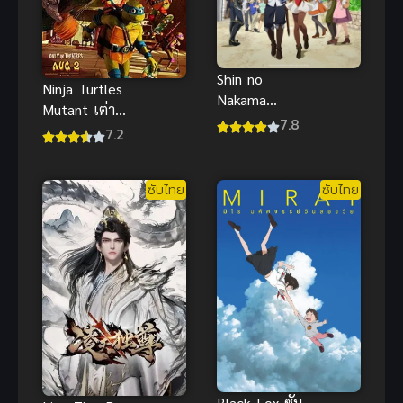
Shin no
Ninja Turtles
Nakama
Mutant เต่า
(2021) ผม
7.8
นินจา
7.2
โดนกลุ่มผู้กล้า
โกลาหลกลาย
ขับไสฯ ภาค 1
พันธุ์ พากย์
ซับไทย
ซับไทย
ไทย อนิเมะ
มันส์
Black Fox ซับ