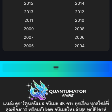
Animation แอนิเมชัน
(19)
2015
2014
2013
2012
anime
(9)
2011
2010
Anime อนิเมะ
(112)
2009
2008
Big tits (นมใหญ่)
(19)
2007
2006
2005
2004
Bitch (ผู้หญิงร่าน)
(1)
2003
2002
Blackmail (ข่มขู่)
(1)
2001
2000
Blood
(1)
1999
1998
1997
1996
Bondage (ทาส)
(1)
1993
1992
boys love
(1)
1991
1990
แหล่ง ดูการ์ตูนอนิเมะ อนิเมะ 4K ครบทุกเรื่อง ทุกสไตล์ที่
Censored (เซ็นเซอร์)
1989
(19)
1988
คุณต้องการ พร้อมอัปเดต อนิเมะใหม่ล่าสุด ทุกสัปดาห์