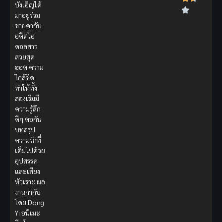
บังเอิญได้
มาอยู่ร่วม
ชายคากับ
อดีตไอ
ดอลสาว
สวยสุด
ฮอต ความ
ใกล้ชิด
ทำให้ทั้ง
สองเริ่มมี
ความรู้สึก
ดีๆ ต่อกัน
บทสรุป
ความรักที่
เต็มไปด้วย
อุปสรรค
และเสียง
หัวเราะ ผล
งานกำกับ
โดย Dong
Yi อนิเมะ