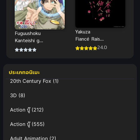
Yakuza
Fuguushoku
Fiancé Raise
Kanteishi ga
wa Tanin ga
24.0
Jitsu wa
Ii ซับไทย
Saikyou
Datta นัก
ประเมินไร้โชค
ประเภทอนิเมะ
ที่จริงเทพหลุด
20th Century Fox
(1)
โลก
3D
(8)
Action บู๊
(212)
Action บู๊
(555)
Adult Animation
(2)