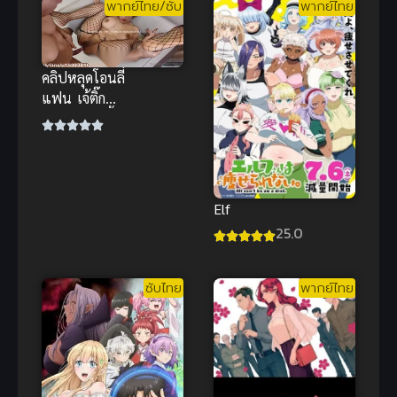
พากย์ไทย/ซับ
พากย์ไทย
ซับไทย
คลิปหลุดโอนลี่
แฟน เจ้ติ๊ก
อมของเล่นบิ้
วอารมณ์ ก่อน
โดนตอกท่า
หมาน้ำเยิ้ม
Elf
25.0
ซับไทย
พากย์ไทย