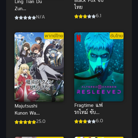
Ling Tian Du
ไทย
Zun
6.1
(Supreme
N/A
Over the
Sky) หลิง
พากย์ไทย
ซับไทย
เทียนพลิก
ชะตาสวรรค์
Fragtime แฟ
Majutsushi
รกไทม์ ซับ
Kunon Wa
ไทย
Mieteiru จอม
6.0
25.0
เวทผู้มองเห็น
ทุกสิ่ง คุนอน