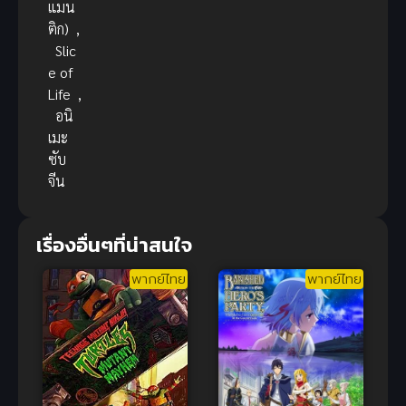
แมน
ติก)
,
Slic
e of
Life
,
อนิ
เมะ
ซับ
จีน
เรื่องอื่นๆที่น่าสนใจ
พากย์ไทย
พากย์ไทย