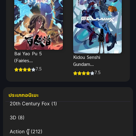
Bai Yao Pu 5
Kidou Senshi
(Fairies
Gundam
Albums 5)
7.5
GQuuuuuuX
7.5
เล่าขาน
โมบิลสูทกันดั้ม
ตำนานปีศาจ
จีควักซ์
ภาค 5
ประเภทอนิเมะ
20th Century Fox
(1)
3D
(8)
Action บู๊
(212)