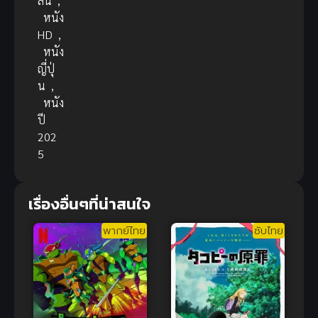
ลน์
,
หนัง
HD
,
หนัง
ญี่ปุ่
น
,
หนัง
ปี
202
5
เรื่องอื่นๆที่น่าสนใจ
พากย์ไทย
ซับไทย