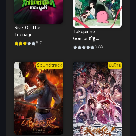
Rise Of The
Takopii no
Teenage
Genzai กำเนิด
Mutant Ninja
6.0
บาปทาโกปี้
N/A
Turtles The
Movie
ฟรีออนไลน์
Soundtrack
ซับไทย