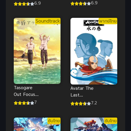
พากย์ไทย รัน
New World
6.9
6.9
ม่าไอ้หนุ่มกังฟู
Cross-Z ซับ
สุดยอดการ
ไทย
Soundtrack
พากย์ไทย
ต่อสู้
Tasogare
Avatar The
Out Focus
Last
Out Focus รัก
Airbender
7
7.2
นอกสายตา
เณรน้อยเจ้า
อภินิหาร สนุก
ซับไทย
ซับไทย
มันส์ ซับไทย