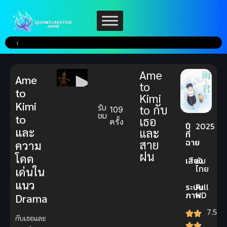
Ame
Ame
to
to
Kimi
Kimi
รับ
to กับ
109
ชม
to
เธอ
ครั้ง
ปี
2025
และ
และ
ที่
ฉาย
สาย
ความ
ฝน
โดด
เสียง
ซับ
ไทย
เด่นใน
แนว
ระบบ
Full
ภาพ
HD
Drama
7.5
กับเธอและ