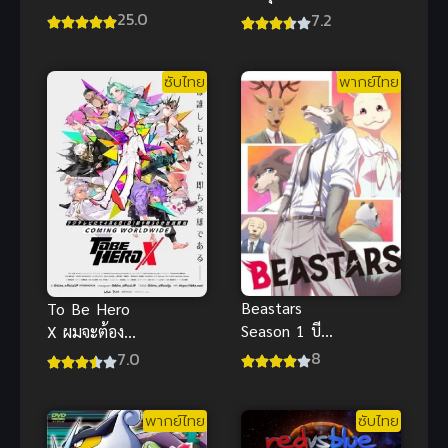
ซับไทย
ใครว่าหนูเห็น
25.0
7.2
ผี พากย์ไทย
ซับไทย
พากย์ไทย
Beastars
To Be Hero
Season 1 บีส
X ผมจะต้อง
ตาร์ ภาค 1
เป็นฮีโร่
8
7.0
พากย์ไทย
ซับไทย