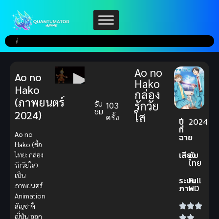
Ao no
Ao no
Hako
Hako
กล่อง
(ภาพยนตร์
รับ
รักวัย
103
ชม
2024)
ใส
ครั้ง
ปี
2024
ที่
Ao no
ฉาย
Hako
(ชื่อ
เสียง
ซับ
ไทย: กล่อง
ไทย
รักวัยใส)
เป็น
ระบบ
Full
ภาพยนตร์
ภาพ
HD
Animation
สัญชาติ
ญี่ปุ่น ออก