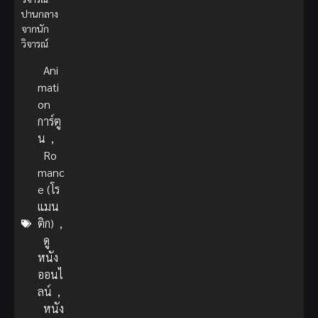
ปานกลาง
จากนัก
วิจารณ์
Ani
mati
on
การ์ตู
น
,
Ro
manc
e (โร
แมน
ติก)
,
ดู
หนัง
ออนไ
ลน์
,
หนัง