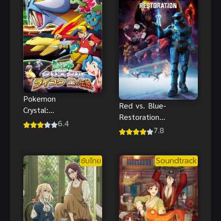
Pokemon
Red vs. Blue-
Crystal:
Restoration
Raikou โปเก
6.4
บทสรุป
7.8
ม่อน คริสตัล
สงครามอวกาศ
เดอะมูฟวี่
อนิเมะซับไทย
ตำนานสายฟ้า
ซับไทย
Soundtrack
สุดมันส์
ไรโค