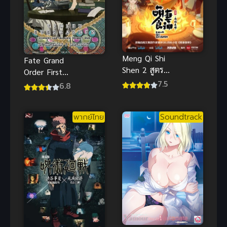
Meng Qi Shi
Fate Grand
Shen 2 สูตร
Order First
รักซินเดอเรล
7.5
Order ซับไทย
6.8
ล่า ภาค 2
พากย์ไทย
Soundtrack