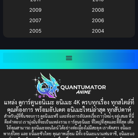
Anime อนิเมะ
(112)
2009
2008
Big tits (นมใหญ่)
(19)
2007
2006
2005
2004
Bitch (ผู้หญิงร่าน)
(1)
2003
2002
Blackmail (ข่มขู่)
(1)
2001
2000
Blood
(1)
1999
1998
1997
1996
Bondage (ทาส)
(1)
1993
1992
boys love
(1)
1991
1990
แหล่ง ดูการ์ตูนอนิเมะ อนิเมะ 4K ครบทุกเรื่อง ทุกสไตล์ที่
Censored (เซ็นเซอร์)
1989
(19)
1988
คุณต้องการ พร้อมอัปเดต อนิเมะใหม่ล่าสุด ทุกสัปดาห์
1987
1985
สำหรับผู้ที่ชื่นชอบการ ดูอนิเมะฟรี และต้องการอัปเดตเรื่องราวใหม่ๆ อยู่เสมอ ที่นี่
Comedy (ตลก)
(235)
คือคำตอบ! เรามุ่งมั่นที่จะเป็นแหล่งรวม การ์ตูนอนิเมะ ที่ใหญ่ที่สุดและดีที่สุด เพื่อ
1984
1983
ให้คุณสามารถ ดูอนิเมะออนไลน์ ได้อย่างต่อเนื่องไม่มีสะดุด เราคัดสรร อนิเมะ
Comedy (ตลก)
(85)
พากย์ไทย และ อนิเมะซับไทย คุณภาพเยี่ยม มีทั้ง อนิเมะแนวแฟนตาซี, อนิเมะแอ
1982
1981