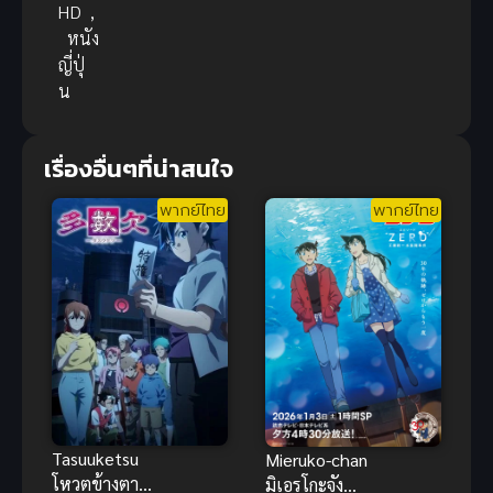
HD
,
หนัง
ญี่ปุ่
น
เรื่องอื่นๆที่น่าสนใจ
พากย์ไทย
พากย์ไทย
Tasuuketsu
Mieruko-chan
โหวตข้างตาย
มิเอรุโกะจัง