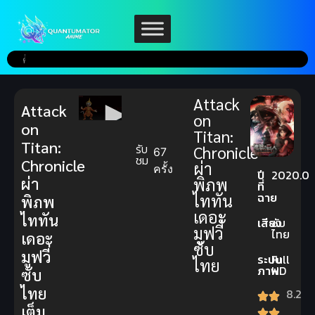
Attack
Attack
on
on
Titan:
Titan:
รับ
Chronicle
67
ชม
Chronicle
ผ่า
ครั้ง
ปี
2020.0
ผ่า
พิภพ
ที่
ฉาย
ไททัน
พิภพ
เดอะ
ไททัน
เสียง
ซับ
มูฟวี่
ไทย
เดอะ
ซับ
มูฟวี่
ระบบ
Full
ไทย
ภาพ
HD
ซับ
ไทย
8.2
เต็ม