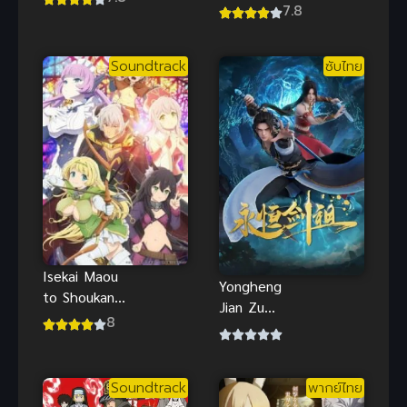
เกิดใหม่
7.8
2 (2019)
เรื่องนี้ตำรา
ไม่มีสอน
Soundtrack
ซับไทย
Isekai Maou
Yongheng
to Shoukan
Jian Zu
Shoujo no
8
(Rebirth of
Dorei
the Sword
Majutsu 2
Patriarch)
จอมมารต่าง
Soundtrack
พากย์ไทย
ปรมาจารย์
โลกกับบริวาร