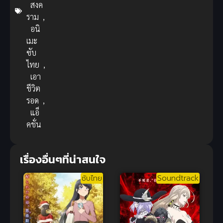
สงค
ราม
,
อนิ
เมะ
ซับ
ไทย
,
เอา
ชีวิต
รอด
,
แอ็
คชั่น
เรื่องอื่นๆที่น่าสนใจ
ซับไทย
Soundtrack