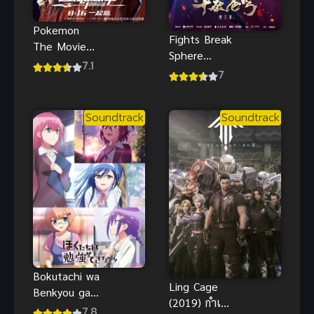
Pokemon
Fights Break
The Movie
Sphere
โปเกม่อน
7.1
Season 3
7
เดอะมูฟวี่ 21
สัประยุทธ์ทะลุ
เรื่องราวแห่ง
ฟ้า ภาค 3
ผองเรา พากย์
Soundtrack
Soundtrack
ไทย
Bokutachi wa
Ling Cage
Benkyou ga
(2019) กำเนิด
Dekinai! ภาค
7.8