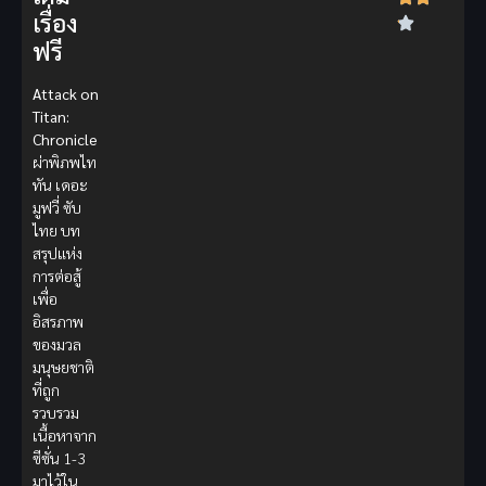
เรื่อง
ฟรี
Attack on
Titan:
Chronicle
ผ่าพิภพไท
ทัน เดอะ
มูฟวี่ ซับ
ไทย บท
สรุปแห่ง
การต่อสู้
เพื่อ
อิสรภาพ
ของมวล
มนุษยชาติ
ที่ถูก
รวบรวม
เนื้อหาจาก
ซีซั่น 1-3
มาไว้ใน