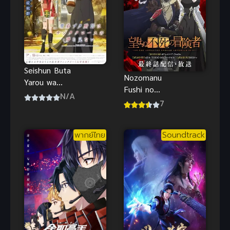
Seishun Buta
Nozomanu
Yarou wa
Fushi no
Santa Claus
N/A
Boukensha
7
no Yume wo
เส้นทางพลิก
Minai เรื่องฝัน
ผันของราชัน
ปั่นป่วยของผม
พากย์ไทย
Soundtrack
อมตะ ภาค 1
กับซานต้าคลอ
ส