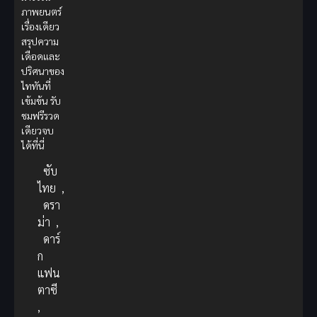
ภาพยนตร์
เรื่องเดียว
สรุปความ
เดือดและ
ปริศนาของ
ไททันที่
เข้มข้น รับ
ชมฟรีรวด
เดียวจบ
ได้ที่นี่
ซับ
ไทย
,
ดรา
ม่า
,
ดาร์
ก
แฟน
ตาซี
,