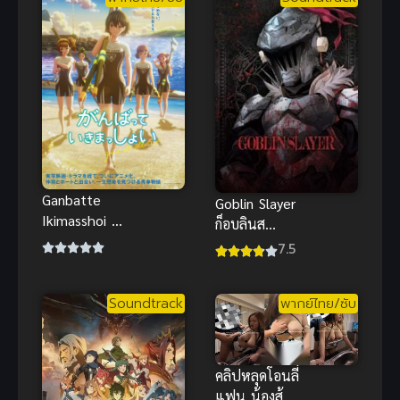
Ganbatte
Goblin Slayer
Ikimasshoi สู้
ก็อบลินส
ด้วยกัน จนถึง
เลเยอร์
7.5
ที่สุด พากย์
ไทย อนิเมะ
สร้างแรง
Soundtrack
พากย์ไทย/ซับ
คลิปหลุดโอนลี่
แฟน น้องส้ม