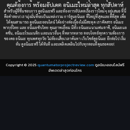
คุณต้องการ พร้อมอัปเดต อนิเมะใหม่ล่าสุด ทุกสัปดาห์
1987
1985
สำหรับผู้ที่ชื่นชอบการ ดูอนิเมะฟรี และต้องการอัปเดตเรื่องราวใหม่ๆ อยู่เสมอ ที่นี่
Comedy (ตลก)
(85)
คือคำตอบ! เรามุ่งมั่นที่จะเป็นแหล่งรวม การ์ตูนอนิเมะ ที่ใหญ่ที่สุดและดีที่สุด เพื่อ
1984
1983
ให้คุณสามารถ ดูอนิเมะออนไลน์ ได้อย่างต่อเนื่องไม่มีสะดุด เราคัดสรร อนิเมะ
Comedy (ตลก)
(235)
พากย์ไทย และ อนิเมะซับไทย คุณภาพเยี่ยม มีทั้ง อนิเมะแนวแฟนตาซี, อนิเมะแอ
1982
1981
คชั่น, อนิเมะโรแมนติก และแนวอื่นๆ ที่หลากหลาย ตอบโจทย์ทุกความต้องการ
ของคอ อนิเมะ ทุกเพศทุกวัย ไม่ต้องเสียเวลาค้นหา เว็บไซต์ดูอนิเมะ อีกต่อไป เริ่ม
1980
1979
Comic Book การ์ตูน
(1)
ต้น ดูอนิเมะฟรี ได้ทันที และเพลิดเพลินไปกับทุกตอนที่คุณรอคอย!
1977
1972
Coming of Age ก้าวพ้นวัย
(7)
Copyright © 2025
quantumatorprojectreview.com
ดูอนิเมะออนไลน์ฟรี
Coming-of-Age ก้าวผ่านวัย
(6)
อัพเดตล่าสุดก่อนใคร
Creampie (หลั่งใน)
(19)
Crime
(8)
Crime อาชญากรรม
(10)
Cultivation
(33)