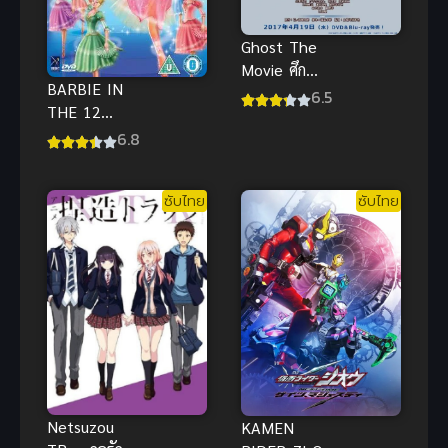
Ghost The
Movie ศึก
BARBIE IN
100 อายคอน
6.5
THE 12
ซับไทย ภาพ
DANCING
6.8
คมชัดHD สุด
PRINCESSES
มันส์ เต็มเรื่อง
(2006) บาร์บี้
ซับไทย
ซับไทย
ใน 12 เจ้า
หญิงเริงระบำ
พากย์ไทย
Netsuzou
KAMEN