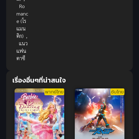
Ro
manc
e (โร
แมน
ติก)
,
แนว
แฟน
ตาซี
เรื่องอื่นๆที่น่าสนใจ
พากย์ไทย
ซับไทย