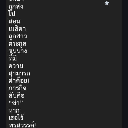
ถูกส่ง
ไป
สอน
เมลิดา
ลูกสาว
ตระกูล
ขุนนาง
ที่มี
ความ
สามารถ
ต่ำต้อย!
ภารกิจ
ลับคือ
“ฆ่า”
หาก
เธอไร้
พรสวรรค์!