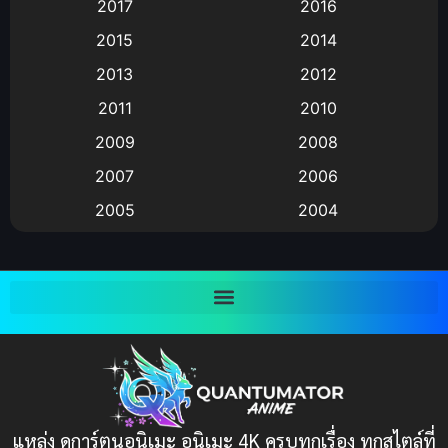
2017
2016
Animation แอนิเมชัน
(19)
2015
2014
2013
2012
anime
(9)
2011
2010
Anime อนิเมะ
(112)
2009
2008
Big tits (นมใหญ่)
(19)
2007
2006
2005
2004
Bitch (ผู้หญิงร่าน)
(1)
2003
2002
Blackmail (ข่มขู่)
(1)
2001
2000
Blood
(1)
1999
1998
1997
1996
Bondage (ทาส)
(1)
1993
1992
boys love
(1)
1991
1990
แหล่ง ดูการ์ตูนอนิเมะ อนิเมะ 4K ครบทุกเรื่อง ทุกสไตล์ที่
Censored (เซ็นเซอร์)
1989
(19)
1988