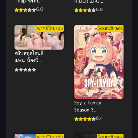
TRap กลรัก
RIDER ZI-O
กับดักลวง
NEXT TIME
6.0
6.8
NTR (ซับไทย)
GEIZ
MAJESTY ซับ
พากย์ไทย/ซับ
Soundtrack
ไทย
คลิปหลุดโอนลี่
แฟน น้องนิ่ม
สาวหมวยหน้า
ขาว โหนก
เนียนน่าสัมผัส
ขาวจั๊วะ
Spy x Family
Season 3
สปาย x แฟมิ
8.4
ลี่ ภาค 3
พากย์ไทย/ซับ
Soundtrack