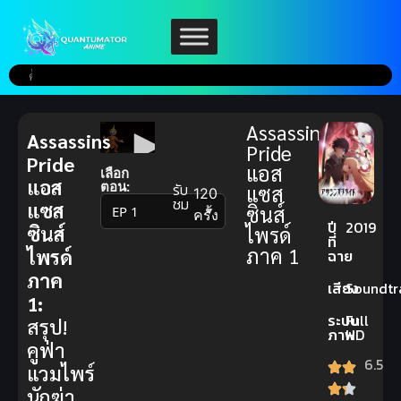
Assassins
Assassins
Pride
Pride
แอส
เลือก
แอส
ตอน:
รับ
แซส
120
ชม
แซส
ซินส์
▼
ครั้ง
ปี
2019
ซินส์
ไพรด์
ที่
ภาค 1
ไพรด์
ฉาย
ภาค
เสียง
Soundtr
1:
ระบบ
Full
สรุป!
ภาพ
HD
คูฟ่า
6.5
แวมไพร์
นักฆ่า