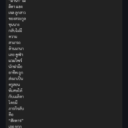
“มานา”
เม
ลิดา แอง
เจล
ลูกสาว
ของตระกูล
ขุนนาง
กลับไม่มี
ความ
สามารถ
ด้านมานา
เลย
คูฟ่า
แวมไพร์
นักฆ่ามือ
อาชีพ ถูก
ส่งมาเป็น
ครูสอน
พิเศษให้
กับเมลิดา
โดยมี
ภารกิจลับ
คือ
“สังหาร”
เธอ หาก