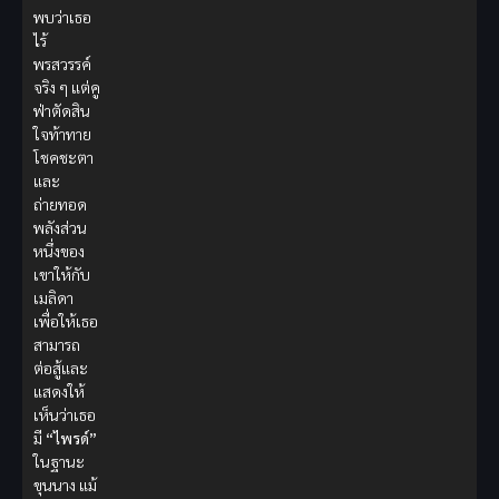
พบว่าเธอ
ไร้
พรสวรรค์
จริง ๆ แต่คู
ฟ่าตัดสิน
ใจท้าทาย
โชคชะตา
และ
ถ่ายทอด
พลังส่วน
หนึ่งของ
เขาให้กับ
เมลิดา
เพื่อให้เธอ
สามารถ
ต่อสู้และ
แสดงให้
เห็นว่าเธอ
มี
“ไพรด์”
ในฐานะ
ขุนนาง แม้