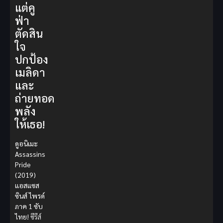
แต่คู
ฟ่า
ตัดสิน
ใจ
ปกป้อง
เมลิดา
และ
ถ่ายทอด
พลัง
ให้เธอ!
ดูอนิเมะ
Assassins
Pride
(2019)
แอสแซส
ซินส์ ไพรด์
ภาค 1 ซับ
ไทย!
ซีรีส์