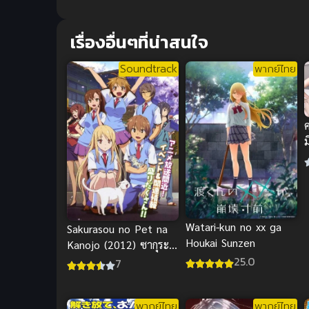
เรื่องอื่นๆที่น่าสนใจ
Soundtrack
พากย์ไทย
Watari-kun no xx ga
Sakurasou no Pet na
Houkai Sunzen
Kanojo (2012) ซากุระ
25.0
โซว หอพักสร้างฝัน
7
พากย์ไทย
พากย์ไทย