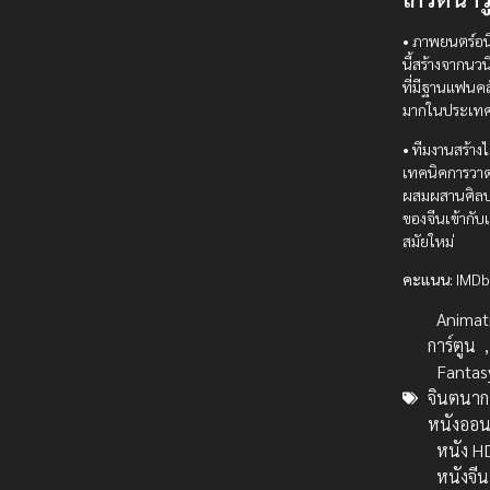
• ภาพยนตร์อนิ
นี้สร้างจากนวน
ที่มีฐานแฟนค
มากในประเทศ
• ทีมงานสร้างไ
เทคนิคการวาด
ผสมผสานศิลปะ
ของจีนเข้ากับ
สมัยใหม่
คะแนน:
IMDb
Animat
การ์ตูน
,
Fantas
จินตนาก
หนังออน
หนัง H
หนังจีน