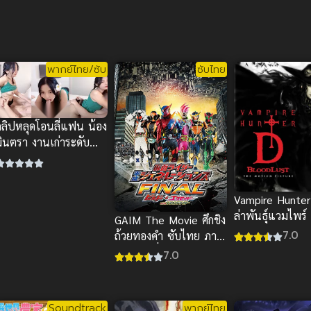
พากย์ไทย/ซับ
ซับไทย
คลิปหลุดโอนลี่แฟน น้อง
มินตรา งานเก่าระดับ
ตำนาน โหนกนูนอวบ
สวยจัด
Vampire Hunter
ล่าพันธุ์แวมไพร์
GAIM The Movie ศึกชิง
7.0
ถ้วยทองคำ ซับไทย ภาพ
ชัด เต็มเรื่องHD มันส์
7.0
ทะลุ
Soundtrack
พากย์ไทย