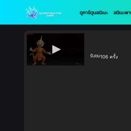
ดูการ์ตูนอนิเมะ
อนิเมะพา
รับชม
106 ครั้ง
Volume
90%