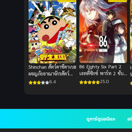
86 Eighty Six Part 2
Shinchan สัตว์คาซึคาเบะ
เอทตี้ซิกซ์ พาร์ท 2 ซับ
ผจญภัยอาณาจักรสัตว์
ไทย
ชินจังพากย์ไทยฮาจัดเต็ม
พ
25.0
6.4
ดูการ์ตูนอนิเมะ
อน