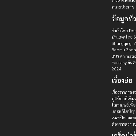
ราวเบื้องหลัง
หลายประการ
ข้อมูลทั่
กำกับโดย Dong
นำแสดงโดย 
Shangqing, 
Baomu Zhong
แนว Animation
Fantasy จินตน
2024
เรื่องย่อ
เรื่องราวการ
ภูตน้อยที่เดิ
โลกมนุษย์เพื่
และแก้ไขปัญห
เหล่าปีศาจและ
ต้องการความช
เกร็ดน่ารู