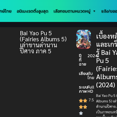
กย์ไทย
อนิเมะเรตติ้งสูงสุด
เลือกชมตามหมวดหมู่
แจ้ง/ขออ
Bai Yao Pu 5
เบื้องหล
(Fairies Albums 5)
และเกร
เล่าขานตำนาน
ปีศาจ ภาค 5
รู้ Bai 
ปี
2024
Pu 5
ที่
ฉาย
(Fairie
เสียง
ซับ
Albums
ไทย
(2024)
ระบบ
Full
ภาพ
HD
Bai Yao Pu 5 
7.5
Albums 5) เล
ตำนานปีศาจ 
เป็นภาพยนตร์ที่