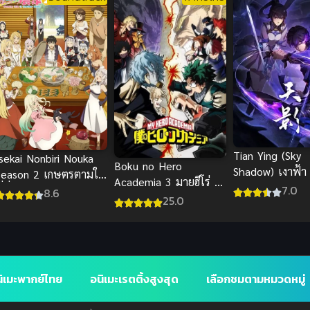
Tian Ying (Sky
Isekai Nonbiri Nouka
Boku no Hero
Shadow) เงาฟ้า
Season 2 เกษตรตามใจ
Academia 3 มายฮีโร่ อ
7.0
ี่ที่ต่างโลก ภาค 2 ซับ
8.6
คาเดเมีย ภาค 3 พากย์
25.0
ไทย
ไทย
ิเมะพากย์ไทย
อนิเมะเรตติ้งสูงสุด
เลือกชมตามหมวดหมู่