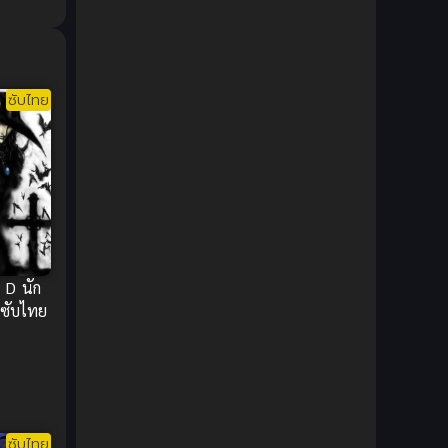
1980
1979
Comic Book การ์ตูน
(1)
1977
1972
Coming of Age ก้าวพ้นวัย
(7)
ซับไทย
Coming-of-Age ก้าวผ่านวัย
(6)
Creampie (หลั่งใน)
(19)
Crime
(8)
Crime อาชญากรรม
(10)
Cultivation
(33)
 D นัก
 ซับไทย
Cyberpunk
(4)
Dark Fantasy
(25)
Dark Fantasy ดาร์กแฟนตาซี
(1)
ซับไทย