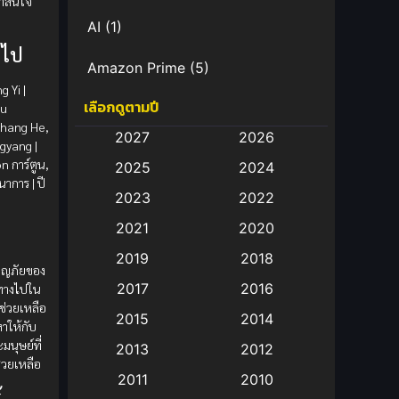
น่าสนใจ
AI
(1)
วไป
Amazon Prime
(5)
 Yi |
เลือกดูตามปี
Su
Anal (ประตูหลัง)
(11)
Zhang He,
2027
2026
yang |
Animation
(583)
 การ์ตูน,
2025
2024
าการ | ปี
Animation การ์ตูน
(88)
2023
2022
2021
2020
Animation อนิเมะ
(72)
2019
2018
ผจญภัยของ
Animation แอนิเมชั่น
(1)
2017
2016
นทางไปใน
อช่วยเหลือ
Animation แอนิเมชัน
(19)
2015
2014
าให้กับ
มนุษย์ที่
2013
2012
anime
(9)
่วยเหลือ
2011
2010
้
Anime อนิเมะ
(112)