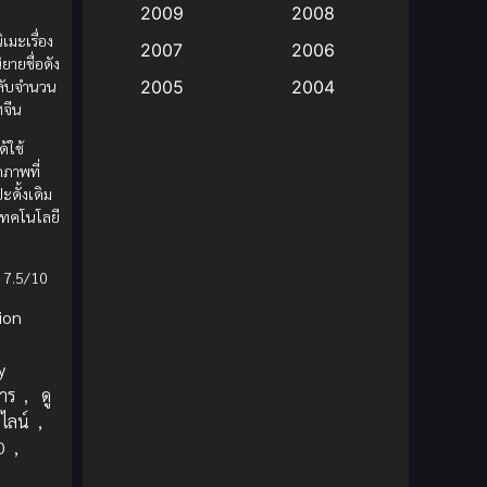
2009
2008
เมะเรื่อง
Big tits (นมใหญ่)
(19)
2007
2006
ิยายชื่อดัง
2005
2004
ลับจำนวน
Bitch (ผู้หญิงร่าน)
(1)
จีน
2003
2002
Blackmail (ข่มขู่)
(1)
ด้ใช้
2001
2000
ภาพที่
ดั้งเดิม
Blood
(1)
1999
1998
เทคโนโลยี
1997
1996
Bondage (ทาส)
(1)
1993
1992
 7.5/10
boys love
(1)
1991
1990
ion
Censored (เซ็นเซอร์)
1989
(19)
1988
y
1987
1985
าร
,
ดู
Comedy (ตลก)
(85)
1984
1983
ไลน์
,
Comedy (ตลก)
(235)
D
,
1982
1981