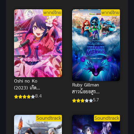
พากย์ไทย
พากย์ไทย
Oshi no Ko
Ruby Gillman
(2023) เกิด
สาวน้อยอสูร
ใหม่เป็นลูกโอ
8.4
ทะเล พากย์
5.7
ชิ
ไทย
แอนิเมชันน่า
Soundtrack
Soundtrack
รักผจญภัยใต้
สมุทร