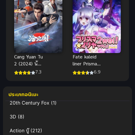
Cang Yuan Tu
Fate kaleid
2 (2024) นัก
liner Prisma
ล่าอสูรกาย
Illya 2wei 2
7.3
6.9
ภาค 2
สาวน้อยเวท
มนตร์อิลิยา
ประเภทอนิเมะ
20th Century Fox
(1)
3D
(8)
Action บู๊
(212)