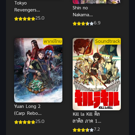
Tokyo
Shin no
Revengers
Nakama
Tenjiku
25.0
Season 2 ผม
6.9
โดนกลุ่มผู้กล้า
ขับไสเลยต้อง
พากย์ไทย
Soundtrack
ไปสโลว์ไลฟ์ที่
ชายแดน
Yuan Long 2
(Carp Reborn
Kill la Kill คิล
2) หยวนหลง
ลาคิล ภาค 1
25.0
ข้ามมิติมาหา
ซับไทย 2013
7.2
เธอ ภาค 2