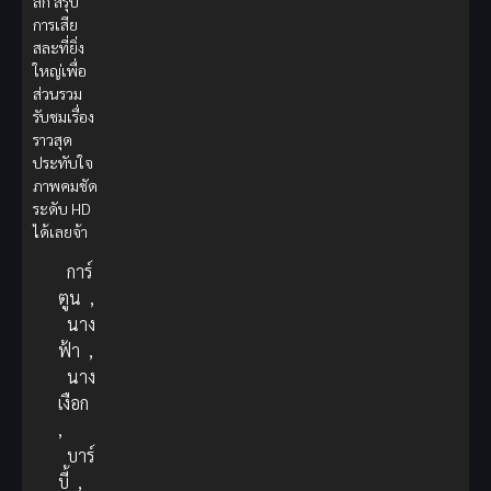
ลึก สรุป
การเสีย
สละที่ยิ่ง
ใหญ่เพื่อ
ส่วนรวม
รับชมเรื่อง
ราวสุด
ประทับใจ
ภาพคมชัด
ระดับ HD
ได้เลยจ้า
การ์
ตูน
,
นาง
ฟ้า
,
นาง
เงือก
,
บาร์
บี้
,