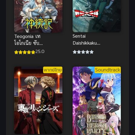
Sentai
Teogonia เท
Daishikkaku
โอโกเนีย ซับ
2nd Season
ไทย
25.0
ขบวนการ
กำมะลอ ภาค
พากย์ไทย
Soundtrack
2