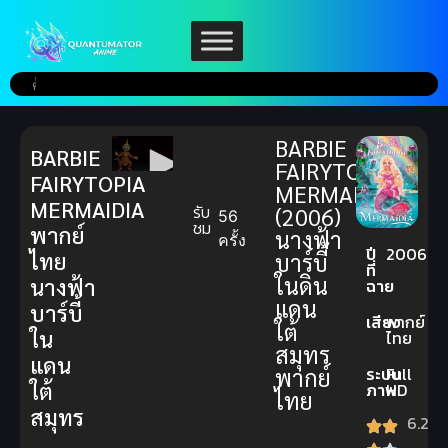
BARBIE
BARBIE
FAIRYTOPIA
FAIRYTOPIA
MERMAIDIA
MERMAIDIA
รับ
(2006)
56
ชม
พากย์
นางฟ้า
ครั้ง
ปี
2006
ไทย
บาร์บี้
ที่
ในดิน
นางฟ้า
ฉาย
แดน
บาร์บี้
เสียง
พากย์
ใต้
ใน
ไทย
สมุทร
แดน
พากย์
ระบบ
Full
ใต้
ภาพ
HD
ไทย
สมุทร
6.2