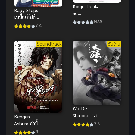
Koujo Denka
Baby Steps
no
เบบี้สเต๊ปส์
Kateikyoushi
N/A
(ซับไทย)
7.4
ผู้สอนส่วนตัว
ของท่านหญิง
Soundtrack
ซับไทย
Wo De
Shixiong Tai
Kengan
Qiang Le (My
7.5
Ashura กำปั้น
Senior
อสูร โทคิตะ
8