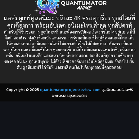
boys love
(1)
1991
1990
แหล่ง ดูการ์ตูนอนิเมะ อนิเมะ 4K ครบทุกเรื่อง ทุกสไตล์ที่
Censored (เซ็นเซอร์)
1989
(19)
1988
คุณต้องการ พร้อมอัปเดต อนิเมะใหม่ล่าสุด ทุกสัปดาห์
1987
1985
สำหรับผู้ที่ชื่นชอบการ ดูอนิเมะฟรี และต้องการอัปเดตเรื่องราวใหม่ๆ อยู่เสมอ ที่นี่
Comedy (ตลก)
(235)
คือคำตอบ! เรามุ่งมั่นที่จะเป็นแหล่งรวม การ์ตูนอนิเมะ ที่ใหญ่ที่สุดและดีที่สุด เพื่อ
1984
1983
ให้คุณสามารถ ดูอนิเมะออนไลน์ ได้อย่างต่อเนื่องไม่มีสะดุด เราคัดสรร อนิเมะ
Comedy (ตลก)
(85)
พากย์ไทย และ อนิเมะซับไทย คุณภาพเยี่ยม มีทั้ง อนิเมะแนวแฟนตาซี, อนิเมะแอ
1982
1981
คชั่น, อนิเมะโรแมนติก และแนวอื่นๆ ที่หลากหลาย ตอบโจทย์ทุกความต้องการ
ของคอ อนิเมะ ทุกเพศทุกวัย ไม่ต้องเสียเวลาค้นหา เว็บไซต์ดูอนิเมะ อีกต่อไป เริ่ม
1980
1979
Comic Book การ์ตูน
(1)
ต้น ดูอนิเมะฟรี ได้ทันที และเพลิดเพลินไปกับทุกตอนที่คุณรอคอย!
1977
1972
Coming of Age ก้าวพ้นวัย
(7)
Copyright © 2025
quantumatorprojectreview.com
ดูอนิเมะออนไลน์ฟรี
Coming-of-Age ก้าวผ่านวัย
(6)
อัพเดตล่าสุดก่อนใคร
Creampie (หลั่งใน)
(19)
Crime
(8)
Crime อาชญากรรม
(10)