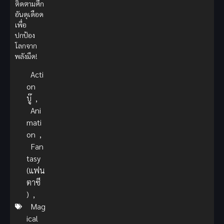
ติดตามศึก
อันดุเดือด
เพื่อ
ปกป้อง
โลกจาก
พลังมืด!
Acti
on
บู๊
,
Ani
mati
on
,
Fan
tasy
(แฟน
ตาซี
)
,
Mag
ical