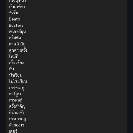
เผชิญหน้า
กับองค์กร
ชั่วร้าย
Death
Busters
เซเลอร์มูน
คริสตัล
ภาค 3
ภัย
คุกคามครั้ง
ใหม่ที่
เกี่ยวข้อง
กับ
นักเรียน
ในโรงเรียน
เอกชน.
ดู
การ์ตูน
การต่อสู้
ครั้งสำคัญ
ที่นำมาซึ่ง
การปรากฏ
ตัวของ
เซ
เลอร์