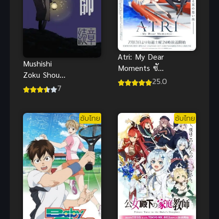
Atri: My Dear
Mushishi
Moments ซับ
Zoku Shou
ไทย
25.0
กีฏจารย์กับ
7
อาถรรพ์แมลง
พิสดาร ภาค 2
ซับไทย
ซับไทย