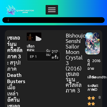
Bishoujo
เซเลอ
Senshi
ร์มูน
Sailor
เลือก
คริสตัล
ตอน:
รับ
Moon
217
ชม
ภาค 3
Crystal
▼
ครั้ง
ปี
2016
:
สรุป!
3
ที่
(2016)
ภาค
ฉาย
เซเลอ
Death
เสียง
Soundtr
ร์มูน
Busters
คริสตัล
ระบบ
Full
เมื่อ
ภาค 3
ภาพ
HD
เหล่า
8
อัศวิน
เซเลอ