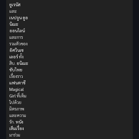
ยูเรนัส
และ
เนปจูน
ดูอ
นิเมะ
ออนไลน์
และการ
รวมตัวของ
อัศวินเซ
เลอร์
ทั้ง
สิบ.
อนิเมะ
ซับไทย
เรื่องราว
แฟนตาซี
Magical
Girl
ที่เต็ม
ไปด้วย
มิตรภาพ
และความ
รัก.
หนัง
เต็มเรื่อง
มาร่วม