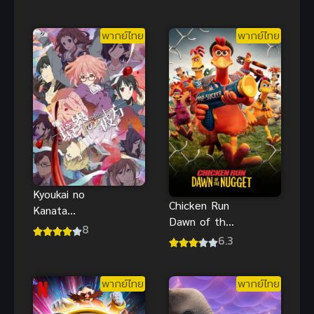
Brother is
พาร์ท 1
Too Strong)
พอดีข้ามีศิษย์
พากย์ไทย
พากย์ไทย
พี่โคตรเทพ
Kyoukai no
Chicken Run
Kanata
Dawn of the
(2013) อีก
8
Nugget ชิค
6.3
ฟากฝั่งของ
เก้น รัน วิ่ง สู้
เขตแดน
กระต๊าก พากย์
พากย์ไทย
พากย์ไทย