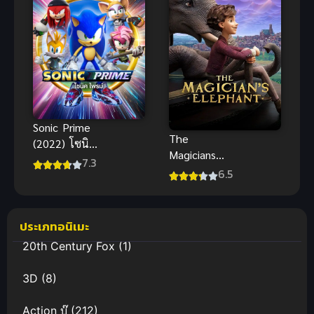
Sonic Prime
The
(2022) โซนิค
Magicians
ไพรม์ พากย์
7.3
Elephant
6.5
ไทยดูฟรีออน
มนตร์คาถากับ
ไลน์มันส์สะใจ
ช้างวิเศษ
พากย์ไทย อนิ
ประเภทอนิเมะ
เมะแสนดี
20th Century Fox
(1)
3D
(8)
Action บู๊
(212)