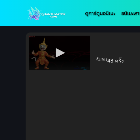
ดูการ์ตูนอนิเมะ
อนิเมะพา
รับชม
48 ครั้ง
Volume
90%