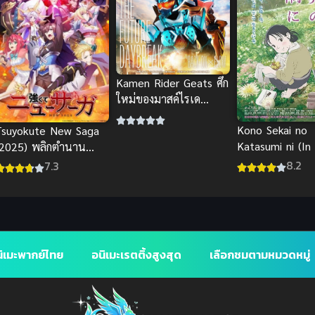
Kamen Rider Geats ศึก
ใหม่ของมาสค์ไรเด
อร์กีทส์ สุดยอดพากย์ไทย
Kono Sekai no
Tsuyokute New Saga
มันส์
Katasumi ni (In
(2025) พลิกตำนาน
Corner of the W
ีรชน นิวซาก้า
8.2
7.3
แค่วาดฝันให้โลก
พากย์ไทย
ิเมะพากย์ไทย
อนิเมะเรตติ้งสูงสุด
เลือกชมตามหมวดหมู่