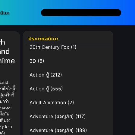
นิเมะ
ประเภทอนิเมะ
ch
20th Century Fox
(1)
and
nime
3D
(8)
Action บู๊
(212)
sand
ซลโซไซตี้
Action บู๊
(555)
่มควินซี่
านกว่า
Adult Animation
(2)
และเหล่า
มือกัน
Adventure (ผจญภัย)
(117)
มที่นอง
ทสรุปการ
Adventure (ผจญภัย)
(189)
ลัง