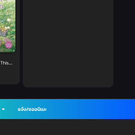
1980
1979
Comic Book การ์ตูน
(1)
1977
1972
Coming of Age ก้าวพ้นวัย
(7)
Coming-of-Age ก้าวผ่านวัย
(6)
Creampie (หลั่งใน)
(19)
Crime
(8)
 This
orld)
Crime อาชญากรรม
(10)
สวย
Cultivation
(33)
Cyberpunk
(4)
แจ้ง/ขออนิเมะ
Dark Fantasy
(25)
Dark Fantasy ดาร์กแฟนตาซี
(1)