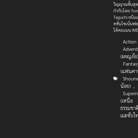
วิญญาณขั้นสุ
กำกับโดย To
Taguchi อนิเ
คชั่นโชเน็นฟอ
ได้คะแนน IMDb
Action บ
Advent
(ผจญภัย
Fantas
(แฟนตาซ
Shoune
น้อย)
,
Supern
(เหนือ
ธรรมชาต
เมะซับไ