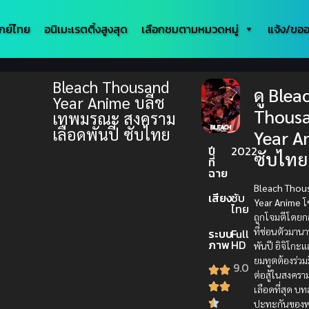
กย์ไทย
อนิเมะเรตติ้งสูงสุด
เลือกชมตามหมวดหมู่
แจ้ง/ขออ
Bleach Thousand
ดู Blea
Year Anime บลีช
Thous
เทพมรณะ สงคราม
เลือดพันปี ซับไทย
Year A
ปี
2022
ซับไทย
ที่
ฉาย
Bleach Thou
เสียง
ซับ
Year Anime
โ
ไทย
ถูกโจมตีโดยกลุ
ที่ซ่อนตัวมาน
ระบบ
Full
ภาพ
HD
พันปี อิจิโกะ
ยมทูตต้องร่วม
9.0
ต่อสู้ในสงครา
เลือดที่สุด บ
ปะทะกันของพ