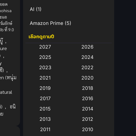
ดยอด
AI
(1)
mohisa
มะแอ
Amazon Prime
(5)
ร์มยักษ์
 ที่ 9.0
เลือกดูตามปี
Anal (ประตูหลัง)
(11)
ู๊
,
2027
2026
ure
Animation
(583)
)
,
2025
2024
y
Animation การ์ตูน
(88)
2023
2022
ี)
,
n (หนุ่ม
2021
2020
Animation อนิเมะ
(72)
2019
2018
atural
Animation แอนิเมชั่น
(1)
2017
2016
ิ)
,
อนิ
Animation แอนิเมชัน
(19)
2015
2014
ทย
2013
2012
anime
(9)
2011
2010
Anime อนิเมะ
(112)