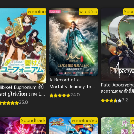
พากย์ไทย
พากย์ไทย
Soun
A Record of a
Fate Apocryph
Mortal’s Journey to
ibike! Euphonium ฮิบิ
สงครามจอกศักดิ์สิ
Immortality 3 ซับไทย
เคะ! ยูโฟเนียม ภาค 1
24.0
7.2
ซับไทย
25.0
Soundtrack
พากย์ไทย/ซับ
พ