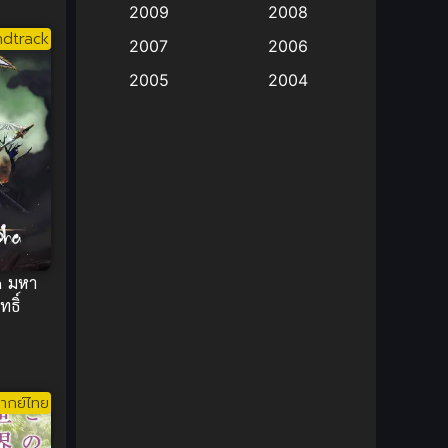
2009
2008
dtrack
Big tits (นมใหญ่)
(19)
2007
2006
2005
2004
Bitch (ผู้หญิงร่าน)
(1)
2003
2002
Blackmail (ข่มขู่)
(1)
2001
2000
Blood
(1)
1999
1998
1997
1996
Bondage (ทาส)
(1)
1993
1992
boys love
(1)
a มหา
1991
1990
ทธิ์
Censored (เซ็นเซอร์)
1989
(19)
1988
1987
1985
Comedy (ตลก)
(235)
1984
1983
ากย์ไทย
Comedy (ตลก)
(85)
1982
1981