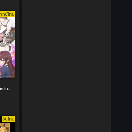
1980
1979
Comic Book การ์ตูน
(1)
1977
1972
ากย์ไทย
Coming of Age ก้าวพ้นวัย
(7)
Coming-of-Age ก้าวผ่านวัย
(6)
Creampie (หลั่งใน)
(19)
Crime
(8)
Crime อาชญากรรม
(10)
Cultivation
(33)
anto
uki
Cyberpunk
(4)
Dark Fantasy
(25)
ซับไทย
Dark Fantasy ดาร์กแฟนตาซี
(1)