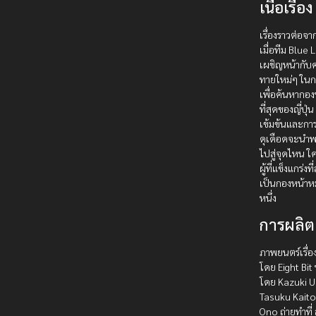
เนื้อเรื่อง
เรื่องราวต่อจา
เมื่อทีม Blue 
เผชิญหน้ากับ
ทายใหม่ๆ ในก
เพื่อค้นหากองห
ที่สุดของญี่ปุ
เข้มข้นและการแ
ดุเดือดจะนำ
ไปสู่จุดไหน ใ
ผู้ที่แข็งแกร่งท
เป็นกองหน้า
หนึ่ง
การผลิต
ภาพยนตร์เรื่อง
โดย Eight Bi
โดย Kazuki U
Tasuku Kaito
Ono ถ่ายทำที่ 