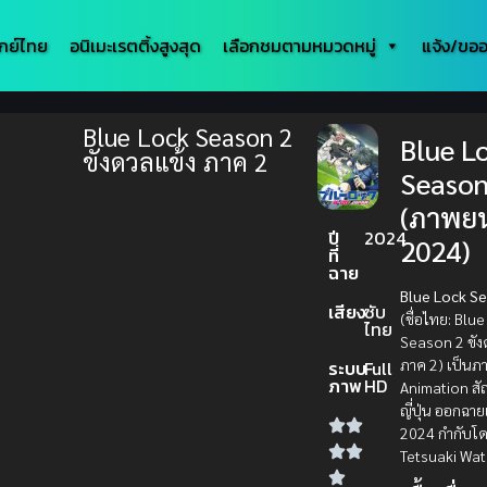
กย์ไทย
อนิเมะเรตติ้งสูงสุด
เลือกชมตามหมวดหมู่
แจ้ง/ขออ
Blue Lock Season 2
Blue L
ขังดวลแข้ง ภาค 2
Season
(ภาพยน
ปี
2024
2024)
ที่
ฉาย
Blue Lock S
เสียง
ซับ
(ชื่อไทย: Blu
ไทย
Season 2 ขัง
ภาค 2) เป็นภ
ระบบ
Full
ภาพ
HD
Animation สั
ญี่ปุ่น ออกฉายเ
2024 กำกับโ
Tetsuaki Wa