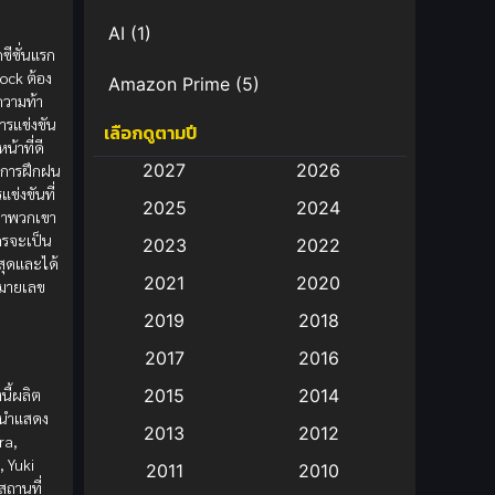
AI
(1)
กซีซั่นแรก
Lock ต้อง
Amazon Prime
(5)
ความท้า
ารแข่งขัน
เลือกดูตามปี
Anal (ประตูหลัง)
(11)
น้าที่ดี
2027
2026
่น การฝึกฝน
Animation
(583)
ข่งขันที่
2025
2024
พาพวกเขา
Animation การ์ตูน
(88)
ครจะเป็น
2023
2022
ี่สุดและได้
2021
2020
หมายเลข
Animation อนิเมะ
(72)
2019
2018
Animation แอนิเมชั่น
(1)
2017
2016
Animation แอนิเมชัน
(19)
นี้ผลิต
2015
2014
t นำแสดง
2013
2012
anime
(9)
ra,
, Yuki
2011
2010
สถานที่
Anime อนิเมะ
(112)