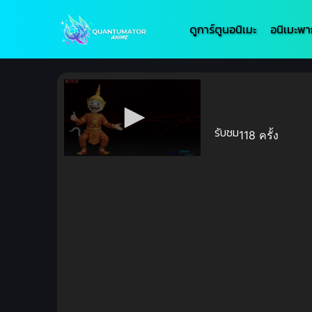
ดูการ์ตูนอนิเมะ
อนิเมะพา
รับชม
118 ครั้ง
Volume
90%