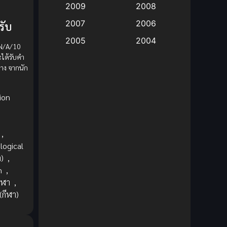
2009
2008
Big tits (นมใหญ่)
(19)
2007
2006
รับ
2005
2004
Bitch (ผู้หญิงร่าน)
(1)
 N/A/10
ได้รับคำ
2003
2002
Blackmail (ข่มขู่)
(1)
าง จากนัก
2001
2000
Blood
(1)
1999
1998
ion
1997
1996
Bondage (ทาส)
(1)
1993
1992
,
boys love
(1)
1991
1990
logical
า)
,
Censored (เซ็นเซอร์)
1989
(19)
1988
n
,
1987
1985
ีฬา
,
Comedy (ตลก)
(235)
(กีฬา)
1984
1983
Comedy (ตลก)
(85)
1982
1981