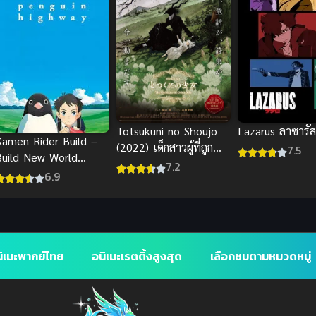
Lazarus ลาซารัส
Totsukuni no Shoujo
Kamen Rider Build –
(2022) เด็กสาวผู้ที่ถูก
7.5
Build New World
ทอด OVA ซับไทย
7.2
Cross-Z ซับไทย
6.9
ิเมะพากย์ไทย
อนิเมะเรตติ้งสูงสุด
เลือกชมตามหมวดหมู่