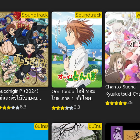
Soundtrack
Soundtrack
พ
Chanto Suenai
ucchigiri!? (2024)
Ooi Tonbo โออิ ทอม
Kyuuketsuki Ch
นักเลงหัวไม้ในแดน
โบะ ภาค 1 ซับไทย
Suenai Kyuukets
25
อาหรับ
2024
6.3
6.3
ซับไทย
ซับไทย