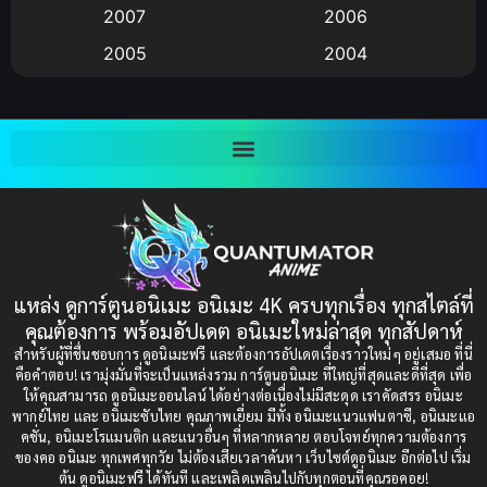
Big tits (นมใหญ่)
(19)
2007
2006
2005
2004
Bitch (ผู้หญิงร่าน)
(1)
2003
2002
Blackmail (ข่มขู่)
(1)
2001
2000
Blood
(1)
1999
1998
1997
1996
Bondage (ทาส)
(1)
1993
1992
boys love
(1)
1991
1990
แหล่ง ดูการ์ตูนอนิเมะ อนิเมะ 4K ครบทุกเรื่อง ทุกสไตล์ที่
Censored (เซ็นเซอร์)
1989
(19)
1988
คุณต้องการ พร้อมอัปเดต อนิเมะใหม่ล่าสุด ทุกสัปดาห์
1987
1985
สำหรับผู้ที่ชื่นชอบการ ดูอนิเมะฟรี และต้องการอัปเดตเรื่องราวใหม่ๆ อยู่เสมอ ที่นี่
Comedy (ตลก)
(235)
คือคำตอบ! เรามุ่งมั่นที่จะเป็นแหล่งรวม การ์ตูนอนิเมะ ที่ใหญ่ที่สุดและดีที่สุด เพื่อ
1984
1983
ให้คุณสามารถ ดูอนิเมะออนไลน์ ได้อย่างต่อเนื่องไม่มีสะดุด เราคัดสรร อนิเมะ
Comedy (ตลก)
(85)
พากย์ไทย และ อนิเมะซับไทย คุณภาพเยี่ยม มีทั้ง อนิเมะแนวแฟนตาซี, อนิเมะแอ
1982
1981
คชั่น, อนิเมะโรแมนติก และแนวอื่นๆ ที่หลากหลาย ตอบโจทย์ทุกความต้องการ
ของคอ อนิเมะ ทุกเพศทุกวัย ไม่ต้องเสียเวลาค้นหา เว็บไซต์ดูอนิเมะ อีกต่อไป เริ่ม
1980
1979
Comic Book การ์ตูน
(1)
ต้น ดูอนิเมะฟรี ได้ทันที และเพลิดเพลินไปกับทุกตอนที่คุณรอคอย!