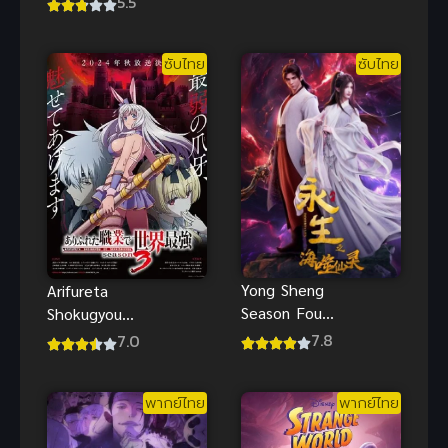
5.5
พิเศษ) พากย์
ไทย อนิเมะค
ไทย
รอสโอเวอร์
ซับไทย
ซับไทย
ฮีโร่สุดมันส์น่า
ดู
Yong Sheng
Arifureta
Season Four
Shokugyou
นิรันดร์กาล
de Sekai
7.8
7.0
ภาค 4 อนิเมะ
Saikyou
จีนซับไทยสุด
Season 3
พากย์ไทย
พากย์ไทย
มันส์
อาชีพกระจอก
แล้วทำไม ยัง