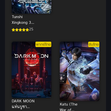
จัดร่องนมสุด
เสียว
Tunshi
Xingkong 3
มหาศึกล้าง
25
พิภพ ภาค 3
ซับไทย
พากย์ไทย
ซับไทย
DARK MOON
Katu (The
แท่นบูชา
War of