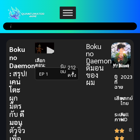
Boku
Boku
no
no
Daemon
เลือก
Daemon
ตอน:
รับ
ดีมอน
212
ชม
:
สรุป!
ของ
▼
ครั้ง
ปี
2023
เคน
ผม
ที่
ฉาย
โตะ
ผูก
เสียง
พากย์
ไทย
มิตร
กับ
ดี
ระบบ
Full
ภาพ
HD
มอน
ตัวจิ๋ว
8
เพื่อ