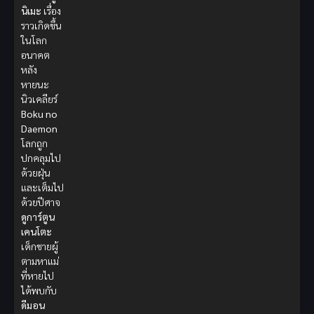
นิเมะ
เรื่อง
ราวเกิดขึ้น
ในโลก
อนาคต
หลัง
หายนะ
นิวเคลียร์
Boku no
Daemon
โลกถูก
ปกคลุมไป
ด้วยฝุ่น
และเต็มไป
ด้วยปีศาจ
ดูการ์ตูน
เคนโตะ
เด็กชายผู้
ตามหาแม่
ที่หายไป
ได้พบกับ
ดีมอน