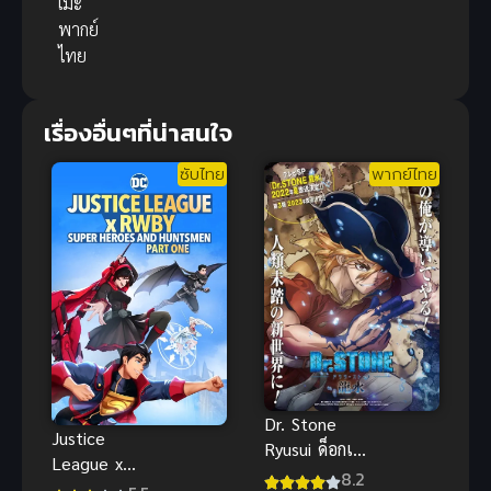
เมะ
พากย์
ไทย
เรื่องอื่นๆที่น่าสนใจ
ซับไทย
พากย์ไทย
Dr. Stone
Justice
Ryusui ด็อกเต
League x
อร์สโตน (ภาค
8.2
RWBY 1 ซับ