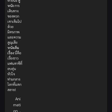
หายนะ
ดู
หนัง
การ
เดินทาง
ของพวก
เขาเต็มไป
ด้วย
มิตรภาพ
และความ
สูญเสีย
หนังเต็ม
เรื่อง
นี่คือ
เรื่องราว
แฟนตาซีที่
อบอุ่น
หัวใจ
ท่ามกลาง
โลกที่แตก
สลาย!
Ani
mati
on
,