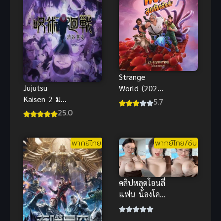
ไงข้าก็เทพ
ภาค 3
Strange
Jujutsu
World (2022)
Kaisen 2 มหา
ลุยโลกลึกลับ
5.7
เวทย์ผนึกมาร
พากย์ไทยดู
25.0
ภาค 2 ซับไทย
ฟรีออนไลน์
สนุกมากๆ
พากย์ไทย
พากย์ไทย/ซับ
คลิปหลุดโอนลี่
แฟน น้องโค
โค่พาย สาว
เกาหลีอวบอึ๋ม