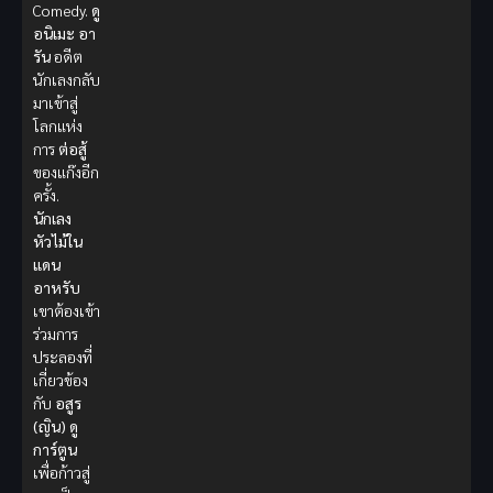
Comedy.
ดู
อนิเมะ
อา
รัน
อดีต
นักเลงกลับ
มาเข้าสู่
โลกแห่ง
การ
ต่อสู้
ของแก๊งอีก
ครั้ง.
นักเลง
หัวไม้ใน
แดน
อาหรับ
เขาต้องเข้า
ร่วมการ
ประลองที่
เกี่ยวข้อง
กับ
อสูร
(ญิน)
ดู
การ์ตูน
เพื่อก้าวสู่