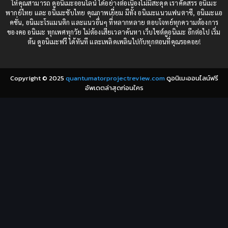
ให้คุณสามารถ ดูอนิเมะออนไลน์ ได้อย่างต่อเนื่องไม่มีสะดุด เราคัดสรร อนิเมะ
Comedy (ตลก)
(85)
พากย์ไทย และ อนิเมะซับไทย คุณภาพเยี่ยม มีทั้ง อนิเมะแนวแฟนตาซี, อนิเมะแอ
1982
1981
คชั่น, อนิเมะโรแมนติก และแนวอื่นๆ ที่หลากหลาย ตอบโจทย์ทุกความต้องการ
ของคอ อนิเมะ ทุกเพศทุกวัย ไม่ต้องเสียเวลาค้นหา เว็บไซต์ดูอนิเมะ อีกต่อไป เริ่ม
1980
1979
Comic Book การ์ตูน
(1)
ต้น ดูอนิเมะฟรี ได้ทันที และเพลิดเพลินไปกับทุกตอนที่คุณรอคอย!
1977
1972
Coming of Age ก้าวพ้นวัย
(7)
Copyright © 2025
quantumatorprojectreview.com
ดูอนิเมะออนไลน์ฟรี
Coming-of-Age ก้าวผ่านวัย
(6)
อัพเดตล่าสุดก่อนใคร
Creampie (หลั่งใน)
(19)
Crime
(8)
Crime อาชญากรรม
(10)
Cultivation
(33)
Cyberpunk
(4)
Dark Fantasy
(25)