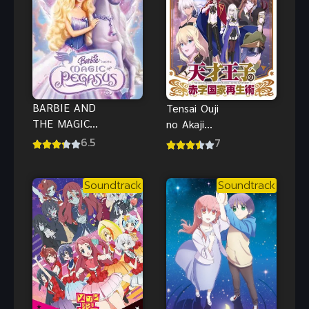
BARBIE AND
Tensai Ouji
THE MAGIC
no Akaji
OF PEGASUS
Kokka Saisei
6.5
7
3D (2005)
Jutsu บูรณะ
บาร์บี้กับ
มันวุ่นวาย
Soundtrack
Soundtrack
เวทมนตร์แห่ง
ขายชาติเลย
พีกาซัส พากย์
แล้วกัน!
ไทย