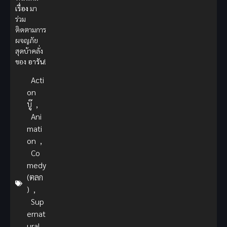
เรื่อง
มา
ร่วม
ติดตามการ
ผจญภัย
สุดบ้าคลั่ง
ของ
อารัน
!
Acti
on
บู๊
,
Ani
mati
on
,
Co
medy
(ตลก
)
,
Sup
ernat
ural