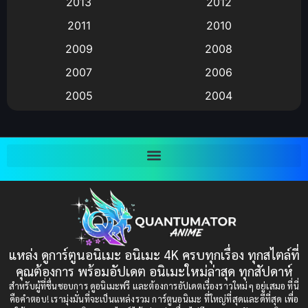
2013
2012
anime
(9)
2011
2010
Anime อนิเมะ
(112)
2009
2008
Big tits (นมใหญ่)
(19)
2007
2006
2005
2004
Bitch (ผู้หญิงร่าน)
(1)
2003
2002
Blackmail (ข่มขู่)
(1)
2001
2000
Blood
(1)
1999
1998
1997
1996
Bondage (ทาส)
(1)
1993
1992
boys love
(1)
1991
1990
แหล่ง ดูการ์ตูนอนิเมะ อนิเมะ 4K ครบทุกเรื่อง ทุกสไตล์ที่
Censored (เซ็นเซอร์)
1989
(19)
1988
คุณต้องการ พร้อมอัปเดต อนิเมะใหม่ล่าสุด ทุกสัปดาห์
1987
1985
สำหรับผู้ที่ชื่นชอบการ ดูอนิเมะฟรี และต้องการอัปเดตเรื่องราวใหม่ๆ อยู่เสมอ ที่นี่
Comedy (ตลก)
(235)
คือคำตอบ! เรามุ่งมั่นที่จะเป็นแหล่งรวม การ์ตูนอนิเมะ ที่ใหญ่ที่สุดและดีที่สุด เพื่อ
1984
1983