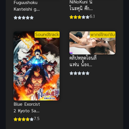
NiNoKuni นิ
Fuguushoku
โนะคุนิ ศึก
Kanteishi ga
พิภพคู่ขนาน
Jitsu wa
6.1
พากย์ไทย
Saikyou
Datta นัก
Soundtrack
พากย์ไทย/ซับ
ประเมินไร้โชค
ที่จริงเทพหลุด
โลก
คลิปหลุดโอนลี่
แฟน น้อง
เหมียวสวิง รุม
2-1 ทั้งปากทั้ง
ล่าง ซอยมันส์
โคตรเดือด
Blue Exorcist
2 Kyoto Saga
มือปราบผี
7.5
พันธุ์ซาตาน