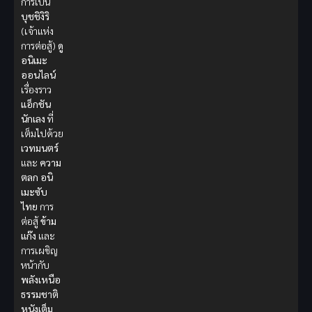
การเป็น
บุชชิงิริ
(เจ้าแห่ง
การต่อสู้)
ดู
อนิเมะ
ออนไลน์
เรื่องราว
แอ็กชัน
นักเลง
ที่
เต็มไปด้วย
เวทมนตร์
และ
ความ
ตลก
อนิ
เมะซับ
ไทย
การ
ต่อสู้
ข้าม
แก๊ง
และ
การเผชิญ
หน้ากับ
พลังเหนือ
ธรรมชาติ
หนังเต็ม