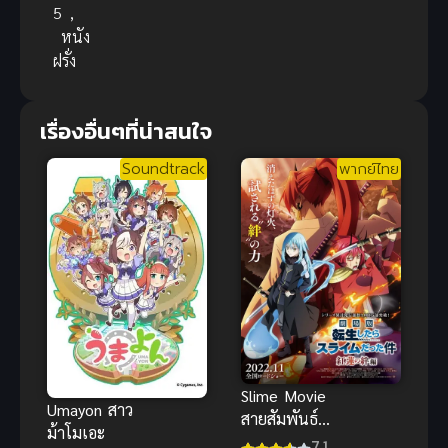
5
,
หนัง
ฝรั่ง
เรื่องอื่นๆที่น่าสนใจ
Soundtrack
พากย์ไทย
Slime Movie
Umayon สาว
สายสัมพันธ์สี
ม้าโมเอะ
ชาด พากย์
7.1