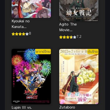
Kyoukai no
Agito The
Kanata
Movie
(2013) อีก
8
แผนการ G4
7.2
ฟากฝั่งของ
สุดอันตราย
เขตแดน
พากย์ไทยHD
พากย์ไทย
ซับไทย
ชัดเต็มเรื่อง
Zutaboro
Lupin III vs.