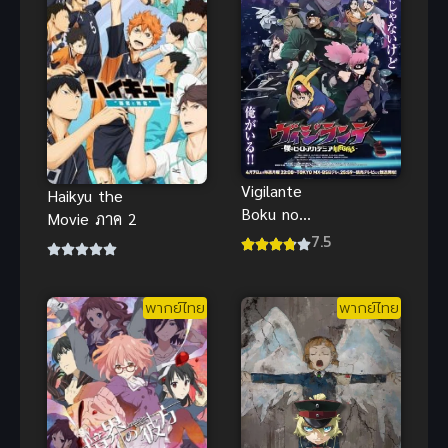
Vigilante
Haikyu the
Boku no
Movie ภาค 2
Hero
7.5
Academia
Illegals มาย
ฮีโร่ อคาเด
พากย์ไทย
พากย์ไทย
เมีย: วิจิลันเต