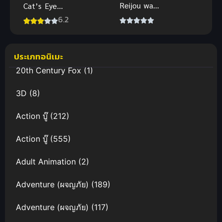
Reijou wa
Cat’s Eye
Ane no Moto
(2023) จอม
6.2
Konyakusha
โจรลูแปง
ni Dekiai
ปะทะ พยัคฆ์
sareru คุณหนู
สาว พากย์ไทย
ประเภทอนิเมะ
ตัวสำรองมี
20th Century Fox
(1)
ท่านเคานท์มา
คลั่งรัก
3D
(8)
Action บู๊
(212)
Action บู๊
(555)
Adult Animation
(2)
Adventure (ผจญภัย)
(189)
Adventure (ผจญภัย)
(117)