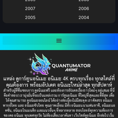
Big tits (นมใหญ่)
(19)
2007
2006
2005
2004
Bitch (ผู้หญิงร่าน)
(1)
2003
2002
Blackmail (ข่มขู่)
(1)
2001
2000
Blood
(1)
1999
1998
1997
1996
Bondage (ทาส)
(1)
1993
1992
boys love
(1)
1991
1990
แหล่ง ดูการ์ตูนอนิเมะ อนิเมะ 4K ครบทุกเรื่อง ทุกสไตล์ที่
Censored (เซ็นเซอร์)
1989
(19)
1988
คุณต้องการ พร้อมอัปเดต อนิเมะใหม่ล่าสุด ทุกสัปดาห์
1987
1985
สำหรับผู้ที่ชื่นชอบการ ดูอนิเมะฟรี และต้องการอัปเดตเรื่องราวใหม่ๆ อยู่เสมอ ที่นี่
Comedy (ตลก)
(235)
คือคำตอบ! เรามุ่งมั่นที่จะเป็นแหล่งรวม การ์ตูนอนิเมะ ที่ใหญ่ที่สุดและดีที่สุด เพื่อ
1984
1983
ให้คุณสามารถ ดูอนิเมะออนไลน์ ได้อย่างต่อเนื่องไม่มีสะดุด เราคัดสรร อนิเมะ
Comedy (ตลก)
(85)
พากย์ไทย และ อนิเมะซับไทย คุณภาพเยี่ยม มีทั้ง อนิเมะแนวแฟนตาซี, อนิเมะแอ
1982
1981
คชั่น, อนิเมะโรแมนติก และแนวอื่นๆ ที่หลากหลาย ตอบโจทย์ทุกความต้องการ
ของคอ อนิเมะ ทุกเพศทุกวัย ไม่ต้องเสียเวลาค้นหา เว็บไซต์ดูอนิเมะ อีกต่อไป เริ่ม
1980
1979
Comic Book การ์ตูน
(1)