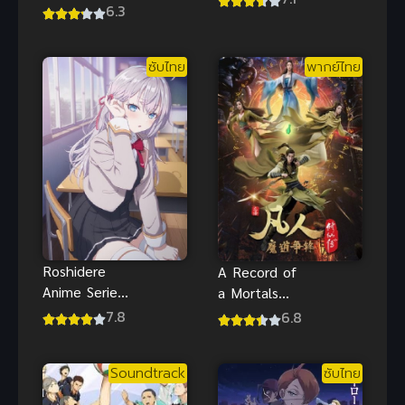
6.3
ไทย เกิดใหม่
ทั้งทีก็เป็น
สไลม์ไปซะ
ซับไทย
พากย์ไทย
Roshidere
A Record of
Anime Series
a Mortals
คุณอาเรียโต๊ะ
Journey to
7.8
6.8
ข้างๆ พูด
Immortality
รัสเซีย ซับไทย
2 คัมภีร์วิถี
Soundtrack
ซับไทย
ภาพHD
เซียน