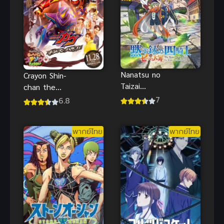
Nanatsu no
Crayon Shin-
Taizai
chan the
Mokushiroku
Movie 33
7
6.8
no Yonkishi
Super Hot!
(2023) ศึก
The Spicy
พากย์ไทย
พากย์ไทย
ตำนาน 7
Kasukabe
อัศวิน กาล
Dancers ชิน
วิบัติ 4 อัศวิน
จังเดอะมูฟวี่
ระเบิดความ
เผ็ด! คัสึกาเบะ
แดนเซอร์
พากย์ไทย