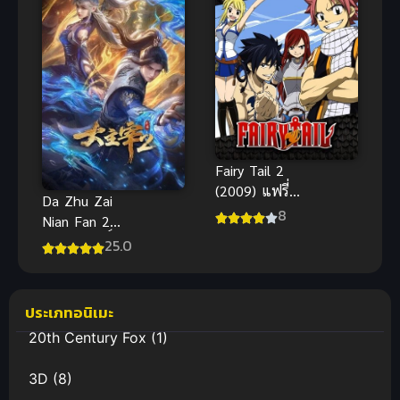
Fairy Tail 2
(2009) แฟรี่
Da Zhu Zai
เทล ศึกจอม
8
Nian Fan 2
เวทอภินิหาร
ศึกจักรพรรดิ์
25.0
ภาค 2
สวรรค์ ภาค 2
พากย์ไทย ซับ
ไทย
ประเภทอนิเมะ
20th Century Fox
(1)
3D
(8)