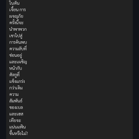
ในดัน
เจี้ยน การ
ผจญภัย
ครั้งนี้จะ
นำพาพวก
เขาไปสู่
การค้นพบ
ความลับที่
ซ่อนอยู่
และเผชิญ
หน้ากับ
ศัตรูที่
แข็งแกร่ง
กว่าเดิม
ความ
สัมพันธ์
ของเบล
และเฮส
เทียจะ
แน่นแฟ้น
ขึ้นหรือไม่?