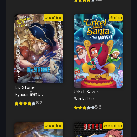
กู้โลก
Shoujo no
ขบวนการ
Yume wo
สรรพสัตว์ กา
พากย์ไทย
ซับไทย
Minai เรื่องฝัน
โอเรนเจอร์
ปั่นป่วนของ
ผมกับรุ่นพี่บัน
นี่เกิร์ล ซับไทย
Dr. Stone
Urkel Saves
Ryusui ด็อกเต
SantaThe
อร์สโตน (ภาค
8.2
Movie ซับไทย
5.6
พิเศษ) พากย์
เออร์เคลช่วย
ไทย
ซานต้า อนิ
พากย์ไทย
พากย์ไทย
เมะตลกสุดฮา