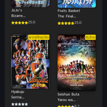
JoJo’s
Fruits Basket
Bizarre
The Final
Adventure
Season เสน่ห์
25.0
25.0
Stone Ocean
สาวข้าวปั้น
พากย์ไทย
ภาค 3
พากย์ไทย/ซับ
ซับไทย
Hyakuju
Seishun Buta
Sentai
Yarou wa
Gaoranger ศึก
Yumemiru
8.2