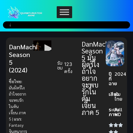
DanMachi
DanMachi
Season
Season
5 มัน
5
รับ
ผิดรึไง
123
ชม
(2024)
ถ้าใจ
ครั้ง
ปี
2024
อยาก
ที่
ชื่อไทย:
ฉาย
จะพบ
มันผิดรึไง
รักใน
เสียง
ซับ
ถ้าใจอยาก
ดัน
ไทย
จะพบรัก
เจี้ยน
ในดัน
ระบบ
Full
ภาค 5
เจี้ยน ภาค
ภาพ
HD
5 |
แนว:
Fantasy
จินตนาการ