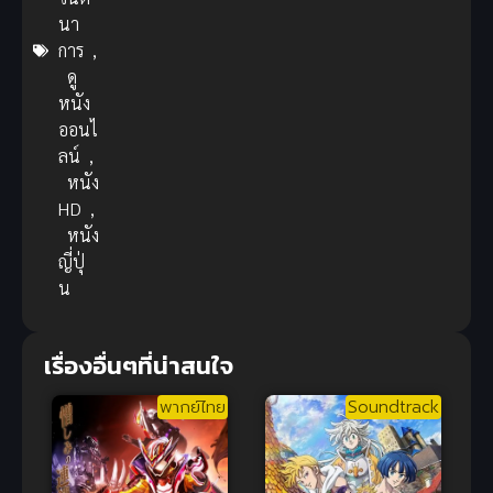
นา
การ
,
ดู
หนัง
ออนไ
ลน์
,
หนัง
HD
,
หนัง
ญี่ปุ่
น
เรื่องอื่นๆที่น่าสนใจ
พากย์ไทย
Soundtrack