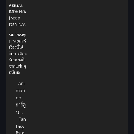
คะแนน:
IMDb N/A
|
ระยะ
เวลา:
N/A
หมายเหตุ:
ภาพยนตร์
เรื่องนี้ได้
รับการตอบ
รับอย่างดี
จากแฟนๆ
อนิเมะ
Ani
mati
on
การ์ตู
น
,
Fan
tasy
จินต