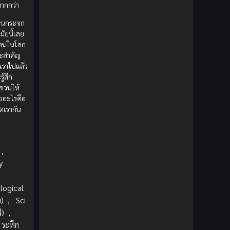
1980
1979
Comic Book การ์ตูน
(1)
มากกว่า
1977
1972
มือนกระจก
Coming of Age ก้าวพ้นวัย
(7)
ัยนี้เลย
ัวตนในโลก
Coming-of-Age ก้าวผ่านวัย
(6)
ะสำคัญ
งเราไปแล้ว
Creampie (หลั่งใน)
(19)
้สึก
 ชวนให้
้วอะไรคือ
Crime
(8)
ิตเรากัน
Crime อาชญากรรม
(10)
Cultivation
(33)
,
y
Cyberpunk
(4)
,
logical
Dark Fantasy
(25)
า)
,
Sci-
ฟ)
,
Dark Fantasy ดาร์กแฟนตาซี
(1)
r ระทึก