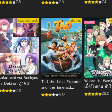
3: World Heroe
ทาน หนทางรอดในต่าง
Presage Flower ซับ
7.1
7.5
7.9
Mission มายฮีโร
โลก
ไทย
เมีย เดอะมูฟวี่
ฮีโร่กู้วิกฤตโลก 
Soundtrack
ซับไทย
พ
HD
Bokutachi wa Benkyou
Wuliao Jiu Wanji
Tad the Lost Explorer
ga Dekinai! ภาค 2
เบื่อก็จบเกม ซับ
and the Emerald
2019) เรื่องนี้ตำราไม่มี
7.8
25.0
Tablet (2022) ซับไทย
6.0
สอน