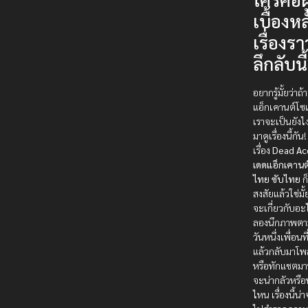
เบื้องหล
เรื่องรา
ลึกลับนี
อยากรู้มั้ยว่า
แอ็กเคานต์โซ
เราจะเป็นยังไ
มาดูเรื่องนี้กัน!
เรื่อง
Dead Ac
เดดแอ็กเคานต
ไทย ซับไทย
ก
สงสัยแล้วใช่มั้
จะเกี่ยวกับอะ
ลองนึกภาพตา
วันหนึ่งเพื่อน
แล้วกลับมาโพส
หรือทักแชตมา
จะน่ากลัวหรือน
ไหน เรื่องนี้น