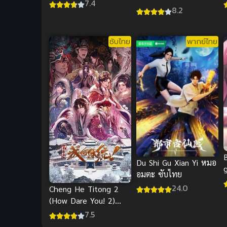
7.4
8.2
ซับไทย
พากย์ไทย
Du Shi Gu Xian Yi หมอ
อมตะ ซับไทย
(
24.0
Cheng He Titong 2
(How Dare You! 2)
ทะลุมิติตะลุยวังหลวง
7.5
ภาค 2 (ซับไทย)