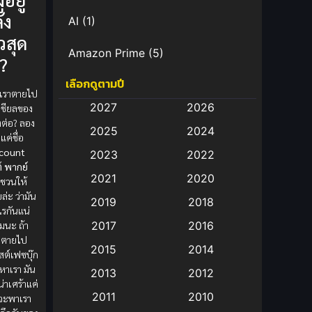
ัง
AI
(1)
วสุด
Amazon Prime
(5)
้?
เลือกดูตามปี
Anal (ประตูหลัง)
(11)
ถ้าเราตายไป
2027
2026
เชียลของ
Animation
(583)
งต่อ? ลอง
2025
2024
 แค่ชื่อ
Animation การ์ตูน
(88)
count
2023
2022
์ พากย์
2021
2020
Animation อนิเมะ
(72)
็ชวนให้
ยล่ะ ว่ามัน
2019
2018
ไรกันแน่
Animation แอนิเมชั่น
(1)
มนะ ถ้า
2017
2016
ที่ตายไป
Animation แอนิเมชัน
(19)
2015
2014
ต์เฟซบุ๊ก
หาเรา มัน
2013
2012
anime
(9)
่าเศร้าแค่
2011
2010
่าจะพาเรา
Anime อนิเมะ
(112)