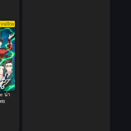
s’
 อะคาเด
Ecchi (ทะลึ่ง)
(25)
 รวมพล
พากย์ไทย
Economy
(1)
ากย์ไทย
Emotional ซึ้งกินใจ
(2)
Family
(13)
Family ครอบครัว
(37)
Fantasy (แฟนตาซี)
(395)
Fantasy (แฟนตาซี)
(109)
e น่า
ไทย
Fantasy จินตนาการ
(93)
Feel Good ฟีลกู้ด
(5)
Football
(2)