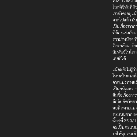
ไปสำรวจความ
โลกดิจิทัลที่
เรายังคงอยู่แม
จากไปแล้ว มั
เป็นเรื่องราว
ที่ต้องแข่งกับ
ดราม่าหนักๆ ที
ต้องกลับมาคิ
สัมพันธ์ในโล
เลยก็ได้
แม้จะยังไม่รู้ว่
ไหนเป็นคนสร้า
จากแนวทางแล้
เป็นอนิเมะจากญี
ขึ้นชื่อเรื่องก
ลึกลับจิตวิทยา
ขบคิดตามแน่ๆ
คะแนนจาก I
นี้อยู่ที่ 25.0/1
จะเป็นคะแนนเร
รอให้ทุกคนเข้