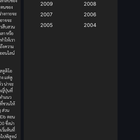
ลึกลับของ
2009
2008
ตัวตนของ
Big tits (นมใหญ่)
(19)
้ร่างกายจะ
2007
2006
นอาจจะ
2005
2004
การสืบสวน
Bitch (ผู้หญิงร่าน)
(1)
เวลา หรือ
2003
2002
่ทำให้เรา
Blackmail (ข่มขู่)
(1)
2001
2000
ดถึงความ
กออนไลน์
Blood
(1)
1999
1998
1997
1996
Bondage (ทาส)
(1)
าสตูดิโอ
ง แต่ดู
1993
1992
ว น่าจะ
boys love
(1)
1991
1990
่ปุ่นที่
ารทำแนว
Censored (เซ็นเซอร์)
1989
(19)
1988
ที่ชวนให้
1987
1985
 ส่วน
Comedy (ตลก)
(235)
MDb ตอน
1984
1983
00 ซึ่งน่า
Comedy (ตลก)
(85)
ิ่มต้นที่
1982
1981
าไปพิสูจน์