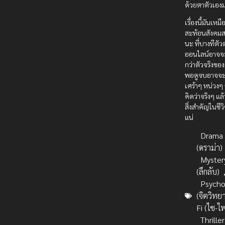
ด้วยตาตัวเอง
เรื่องนี้มันเห
สะท้อนสังคมสม
นะ ที่บางทีต
ออนไลน์อาจจ
กว่าตัวจริงขอ
พอดูจบอาจจะรู
เศร้าๆ หน่วงๆ
คิดว่าจริงๆ แล
สิ่งสำคัญในชีว
แน่
Drama
(ดราม่า)
Myster
(ลึกลับ)
Psycho
(จิตวิทย
Fi (ไซ-ไ
Thrille