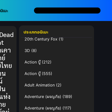
นิเมะ
ประเภทอนิเมะ
 Dead
20th Century Fox
(1)
nt
กเคา
3D
(8)
ย์
Action บู๊
(212)
บไทย
วตน
Action บู๊
(555)
์
Adult Animation
(2)
็น
แห่ง
Adventure (ผจญภัย)
(189)
าย
Adventure (ผจญภัย)
(117)
้อยู่