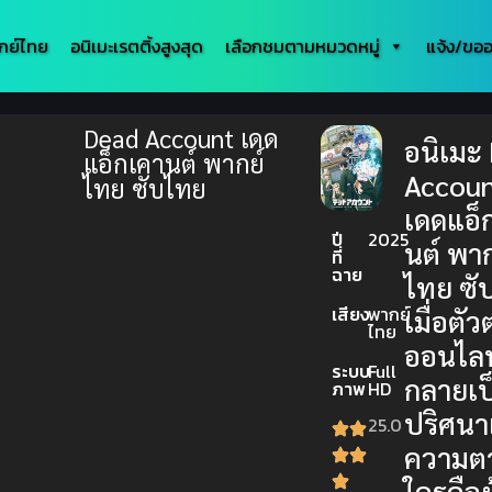
กย์ไทย
อนิเมะเรตติ้งสูงสุด
เลือกชมตามหมวดหมู่
แจ้ง/ขออ
Dead Account เดด
อนิเมะ
แอ็กเคานต์ พากย์
Accou
ไทย ซับไทย
เดดแอ็
ปี
2025
นต์ พาก
ที่
ฉาย
ไทย ซั
เสียง
พากย์
เมื่อตั
ไทย
ออนไลน
ระบบ
Full
กลายเป
ภาพ
HD
ปริศนา
25.0
ความต
ใครคือผู