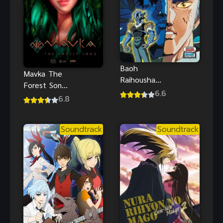
Baoh
Mavka The
Raihousha
Forest Song
อมนุษย์บาโอ
6.6
มาฟก้า เพลง
6.8
พากย์ไทย อนิ
แห่งป่า ซับ
เมะแอคชั่นไซ
ไทย
ไฟสุดเดือด
Soundtrack
Soundtrack
แอนิเมชันสุด
มันส์
ซึ้ง