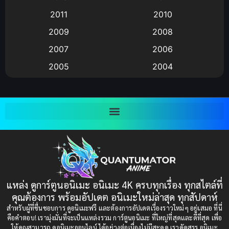
anime
(9)
2011
2010
Anime อนิเมะ
(112)
2009
2008
Big tits (นมใหญ่)
(19)
2007
2006
2005
2004
Bitch (ผู้หญิงร่าน)
(1)
2003
2002
Blackmail (ข่มขู่)
(1)
2001
2000
Blood
(1)
1999
1998
1997
1996
Bondage (ทาส)
(1)
1993
1992
boys love
(1)
1991
1990
แหล่ง ดูการ์ตูนอนิเมะ อนิเมะ 4K ครบทุกเรื่อง ทุกสไตล์ที่
Censored (เซ็นเซอร์)
1989
(19)
1988
คุณต้องการ พร้อมอัปเดต อนิเมะใหม่ล่าสุด ทุกสัปดาห์
1987
1985
สำหรับผู้ที่ชื่นชอบการ ดูอนิเมะฟรี และต้องการอัปเดตเรื่องราวใหม่ๆ อยู่เสมอ ที่นี่
Comedy (ตลก)
(235)
คือคำตอบ! เรามุ่งมั่นที่จะเป็นแหล่งรวม การ์ตูนอนิเมะ ที่ใหญ่ที่สุดและดีที่สุด เพื่อ
1984
1983
ให้คุณสามารถ ดูอนิเมะออนไลน์ ได้อย่างต่อเนื่องไม่มีสะดุด เราคัดสรร อนิเมะ