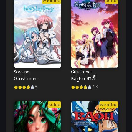
พากย์ไทย
ซับไทย
Sora no
Grisaia no
Otoshimono
Kajitsu ฮาเร็ม
1 (2009)
ในรั้วโรงเรียน
8
7.3
อลวนสุดป่วน
ภาค 1 อนิเมะ
นางฟ้าตัวยุ่ง
สนุก ซับไทย
ซับไทย
พากย์ไทย