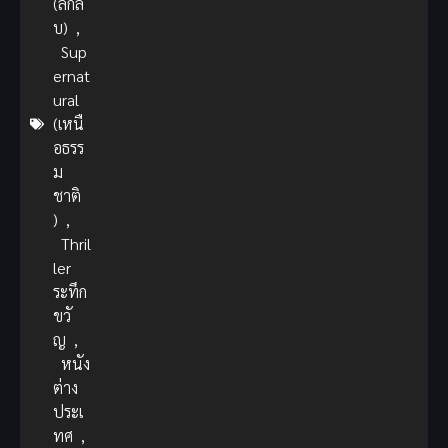
(ลึกลั
บ)
,
Sup
ernat
ural
(เหนื
อธรร
ม
ชาติ
)
,
Thril
ler
ระทึก
ขวั
ญ
,
หนัง
ต่าง
ประเ
ทศ
,