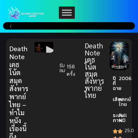
Death
Death
Note
Note
เดธ
เดธ
รับ
โน้ต
156
ชม
โน้ต
สมุด
ครั้ง
ปี
2006
สมุด
สังหาร
ที่
พากย์
สังหาร
ฉาย
ไทย
พากย์
เสียง
พากย์
ไทย –
ไทย
ทำไม
ระบบ
Full
หนัง
ภาพ
HD
เรื่องนี้
25.0
ถึง