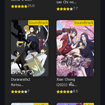
san Chi no
นักปรุงโซมะ
25.0
Maid Dragon
7.7
ภาค 4 ซับไทย
น้องเมดมังกร
ของคุณโคบา
Soundtrack
Soundtrack
ยาชิ
Xian Chong
Durarara!!x2
(2021) พันธะ
Ketsu
สวรรค์
สงครามแดน
8.5
7
สนธยา ภาค 4
ซับไทย 2016