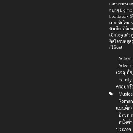
และอยากหาอะ
สนุกๆ Digimo
Beatbreak ดิ
เบรก ซับไทย น
ตัวเลือกที่ดีม
เปิดใจดู แล้
ติดใจจนหยุดดู
ก็ได้นะ!
Action บ
Advent
(ผจญภัย
Family
ครอบครั
Musica
Romanc
แมนติก)
มิตรภา
หนังต่า
ประเทศ