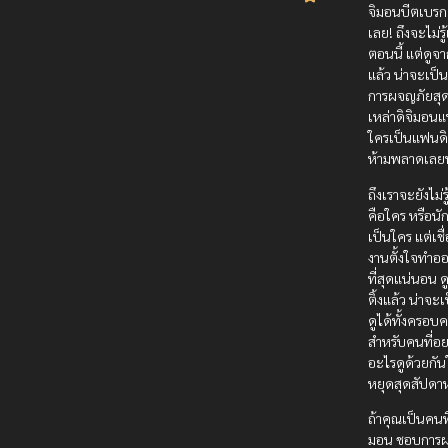
จิมอนบีตเบรก
เลย! ถึงจะไม่รู้เ
ตอนนี้ แต่ดูจาก
แล้ว น่าจะเป็น
การผจญภัยสุด
เหล่าดิจิมอน
ใครเป็นแฟนดิ
ห้ามพลาดเลย
ถึงเราจะยังไม่รู
คือใคร หรือน
เป็นใคร แต่เชื่
งานตั้งใจทำออ
ที่สุดแน่นอน 
ติ้งแล้ว น่าจะเ
ดูได้ทั้งครอบ
สำหรับคนที่อ
อะไรดูด้วยกัน
หยุดสุดสัปดาห
ถ้าคุณเป็นคนท
มอน ชอบการ