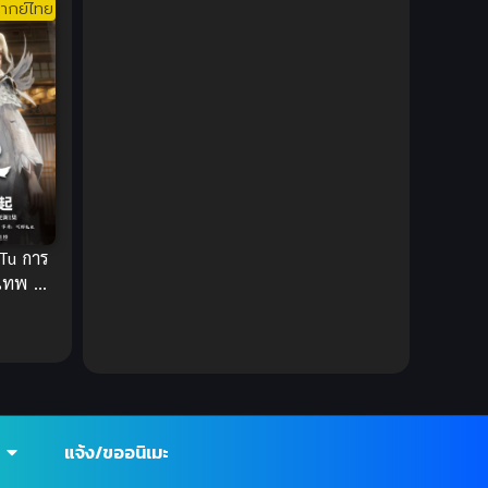
ากย์ไทย
DC Comics
(2)
Demon (ปีศาจ)
(2)
Demons (ปีศาจ)
(6)
Detective (นักสืบ)
(1)
Detective สืบสวน
(6)
 Tu การ
Donghua
(89)
เทพ ซับ
Double penetration (สองรู)
(2)
Drama (ดราม่า)
(147)
Drama (ดราม่า)
(112)
แจ้ง/ขออนิเมะ
DreamWorks
(4)