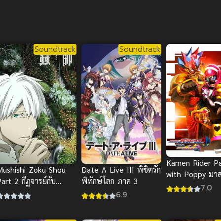
Soundtrack
Soundtrack
Kamen Rider P
Mushishi Zoku Shou
Date A Live III พิชิตรัก
with Poppy มาส
art 2 กีฏจารย์กับ
พิทักษ์โลก ภาค 3
อร์เอ็กเซด ไตรโล
7.0
อาถรรพ์แมลงพิสดาร
6.9
ดอกซ์ และ ป๊อบปี
ภาค 2 พาร์ท 2
ไทย