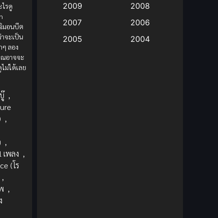
2009
2008
ไรดู
n
Big tits (นมใหญ่)
(19)
2007
2006
จิมอนบีต
่าจะเป็น
2005
2004
Bitch (ผู้หญิงร่าน)
(1)
ากๆ ลอง
2003
2002
วคุณอาจจะ
Blackmail (ข่มขู่)
(1)
ไม่ได้เลย
2001
2000
Blood
(1)
1999
1998
ู๊
,
1997
1996
ure
Bondage (ทาส)
(1)
)
,
1993
1992
boys love
(1)
1991
1990
ว
,
l เพลง
,
Censored (เซ็นเซอร์)
1989
(19)
1988
e (โร
1987
1985
,
Comedy (ตลก)
(235)
1984
1983
พ
,
Comedy (ตลก)
(85)
ง
1982
1981