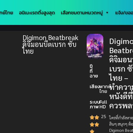
กย์ไทย
อนิเมะเรตติ้งสูงสุด
เลือกชมตามหมวดหมู่
แจ้ง/ขออ
Digimon Beatbreak
Digim
ดิจิมอนบีตเบรก ซับ
Beatbr
ไทย
ดิจิมอน
ปี
เบรก ซ
ที่
ฉาย
ไทย –
ทำความร
เสียง
พากย์
ไทย
หนังดีที่
ระบบ
Full
ควรพล
ภาพ
HD
25
ใครที่กำลังหา
ลินๆ สนุกๆ ต้
Digimon Beat