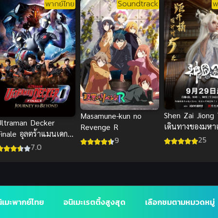
พากย์ไทย
Soundtrack
พ
Shen Zai Jiong
Masamune-kun no
Ultraman Decker
เดินทางของมหา
Revenge R
Finale อุลตร้าแมนเดก
ไทย
25
9
กอร์ การเดินทางสู่
7.0
อนาคตพากย์ฮา
ิเมะพากย์ไทย
อนิเมะเรตติ้งสูงสุด
เลือกชมตามหมวดหมู่