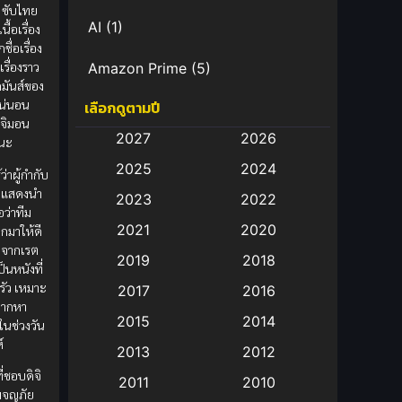
 ซับไทย
AI
(1)
นื้อเรื่อง
ชื่อเรื่อง
เรื่องราว
Amazon Prime
(5)
มันส์ของ
แน่นอน
เลือกดูตามปี
Anal (ประตูหลัง)
(11)
จิมอน
2027
2026
นะ
Animation
(583)
2025
2024
้ว่าผู้กำกับ
Animation การ์ตูน
(88)
ักแสดงนำ
2023
2022
อว่าทีม
2021
2020
กมาให้ดี
Animation อนิเมะ
(72)
ดูจากเรต
2019
2018
ป็นหนังที่
Animation แอนิเมชั่น
(1)
ครัว เหมาะ
2017
2016
ยากหา
Animation แอนิเมชัน
(19)
2015
2014
ในช่วงวัน
์
2013
2012
anime
(9)
ี่ชอบดิจิ
2011
2010
ผจญภัย
Anime อนิเมะ
(112)