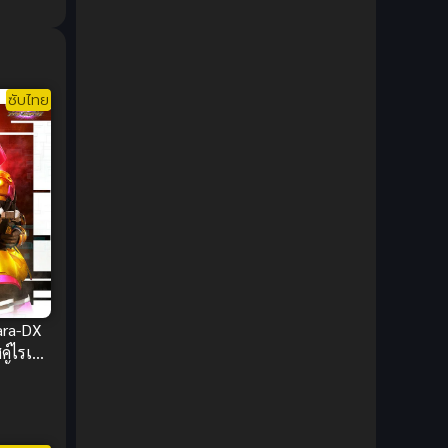
1980
1979
Comic Book การ์ตูน
(1)
1977
1972
Coming of Age ก้าวพ้นวัย
(7)
ซับไทย
Coming-of-Age ก้าวผ่านวัย
(6)
Creampie (หลั่งใน)
(19)
Crime
(8)
Crime อาชญากรรม
(10)
Cultivation
(33)
ara-DX
Cyberpunk
(4)
ค์ไรเด
จี้ พารา
Dark Fantasy
(25)
้ ซับ
Dark Fantasy ดาร์กแฟนตาซี
(1)