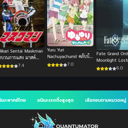
Yuru Yuri
Hikari Sentai Maskman
Fate Grand Ord
Nachuyachumi! คลับบ้า
ขบวนการแสง มาสค์
Moonlight Los
ฮาต๊อง นาชูยาชูมิ!
7.0
แมน พากย์ไทย สุดยอด
7.4
6.0
ความสนุก
ิเมะพากย์ไทย
อนิเมะเรตติ้งสูงสุด
เลือกชมตามหมวดหมู่