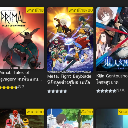
พากย์ไทย
พากย์ไทย/ซับ
rimal: Tales of
Kijin Gentoush
Metal Fight Beyblade
Savagery คนหินแดน
โศกอสุรฆาต
พิชิตลูกข่างสุริยะ เมทัล
ถื่อนดูออนไลน์ฟรีสนุ
8.7
ไฟท์เบย์เบลด พากย์ไทย
N/A
กมากๆ
พากย์ไทย
ซับไทย
Soun