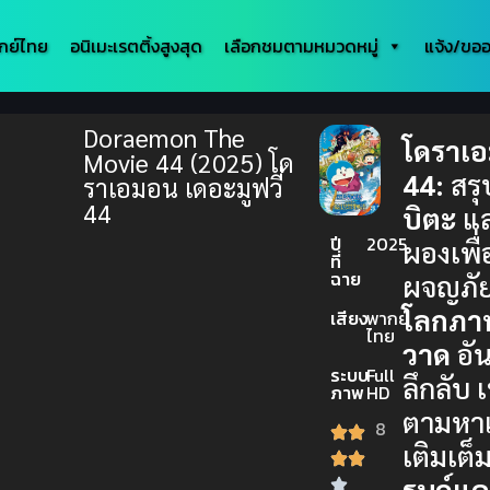
กย์ไทย
อนิเมะเรตติ้งสูงสุด
เลือกชมตามหมวดหมู่
แจ้ง/ขออ
Doraemon The
โดราเ
Movie 44 (2025) โด
44:
สรุ
ราเอมอน เดอะมูฟวี่
44
บิตะ
แ
ปี
2025
ผองเพื
ที่
ฉาย
ผจญภั
โลกภา
เสียง
พากย์
ไทย
วาด
อั
ระบบ
Full
ลึกลับ เ
ภาพ
HD
ตามหา
8
เติมเต็
รนด์แ