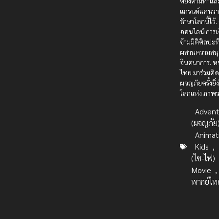
ต้องตามหาและ
แกรนด์แคนว
รักษาโลกนี้ไว้.
ออนไลน์
การเ
ข้ามมิติศิลปะท
ผสานความสน
จินตนาการ.
ห
ไทย
มาร่วมติ
ผจญภัยครั้งยิ
โลกแห่ง
ภาพ
Advent
(ผจญภัย
Animat
Kids
,
(ไซ-ไฟ)
Movie
พากย์ไท