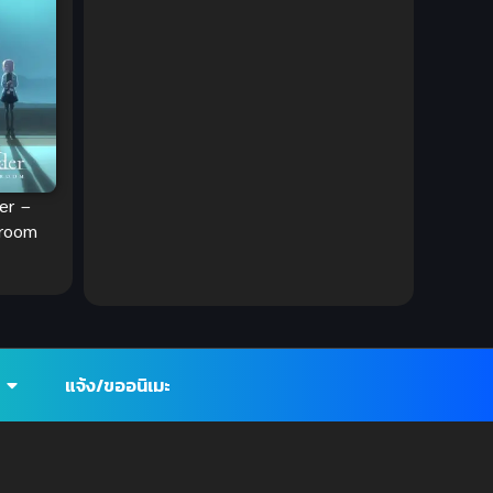
DC Comics
(2)
Demon (ปีศาจ)
(2)
Demons (ปีศาจ)
(6)
Detective (นักสืบ)
(1)
er –
Detective สืบสวน
(6)
troom
Donghua
(89)
Double penetration (สองรู)
(2)
Drama (ดราม่า)
(112)
แจ้ง/ขออนิเมะ
Drama (ดราม่า)
(147)
DreamWorks
(4)