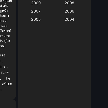
เติมเต็ม
2009
2008
าส
เพื่อ
Big tits (นมใหญ่)
(19)
ดูหนัง
2007
2006
ดินทาง
2005
2004
ี่ผสม
Bitch (ผู้หญิงร่าน)
(1)
ุกและ
2003
2002
นังพากย์
Blackmail (ข่มขู่)
(1)
2001
2000
ดตามการ
่งใหญ่ใน
Blood
(1)
1999
1998
วาด
!
1997
1996
Bondage (ทาส)
(1)
ure
1993
1992
)
,
boys love
(1)
ion
,
1991
1990
Sci-Fi
Censored (เซ็นเซอร์)
1989
(19)
1988
,
The
,
อนิเมะ
1987
1985
Comedy (ตลก)
(235)
ย
1984
1983
Comedy (ตลก)
(85)
1982
1981