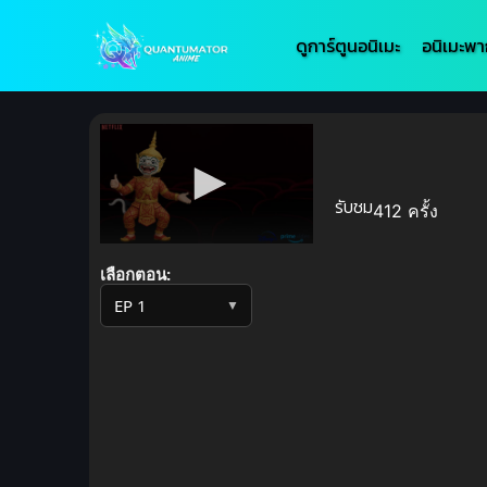
ดูการ์ตูนอนิเมะ
อนิเมะพา
รับชม
412 ครั้ง
Volume
90%
เลือกตอน:
▼