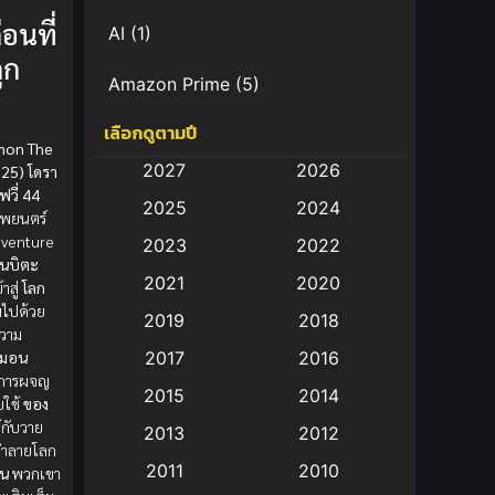
่อนที่
AI
(1)
ูก
Amazon Prime
(5)
เลือกดูตามปี
Anal (ประตูหลัง)
(11)
emon The
2027
2026
25) โดรา
Animation
(583)
วี่ 44
2025
2024
พยนตร์
Animation การ์ตูน
(88)
dventure
2023
2022
โนบิตะ
2021
2020
Animation อนิเมะ
(72)
าสู่
โลก
็มไปด้วย
2019
2018
วาม
Animation แอนิเมชั่น
(1)
อมอน
2017
2016
การผจญ
Animation แอนิเมชัน
(19)
2015
2014
ยใช้
ของ
ู้กับวาย
2013
2012
anime
(9)
รทำลายโลก
2011
2010
ูน
พวกเขา
Anime อนิเมะ
(112)