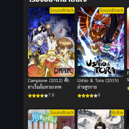
Soundtrack
Soundtrack
P
Campione (2012) ศึก
Ushio & Tora (2015)
เ
ฮาเร็มล้มทวยเทพ
ล่าอสูรกาย
7.8
8
Soundtrack
ซับไทย