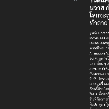
นวาส
ก
โลกจะถ
ทำลาย
ดูหนัง Dora
Movie 44 (20
เอมอน เดอะมูฟ
พากย์ไทย!
ภา
Animation A
Sci-Fi.
ดูหนัง
และเพื่อน ๆ เข้
ภาพวาด
ที่เต
อันตรายและค
ลึกลับ.
โดราเ
เดอะมูฟวี่ 44
ภัยครั้งใหม่โด
วิเศษ
เพื่อต่อส
ร้ายที่ต้องกา
ศิลปะ.
ดูการ์ต