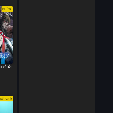
1980
1979
Comic Book การ์ตูน
(1)
ซับไทย
1977
1972
Coming of Age ก้าวพ้นวัย
(7)
Coming-of-Age ก้าวผ่านวัย
(6)
Creampie (หลั่งใน)
(19)
Crime
(8)
Crime อาชญากรรม
(10)
ou ลำนำ
Cultivation
(33)
Cyberpunk
(4)
Dark Fantasy
(25)
dtrack
Dark Fantasy ดาร์กแฟนตาซี
(1)