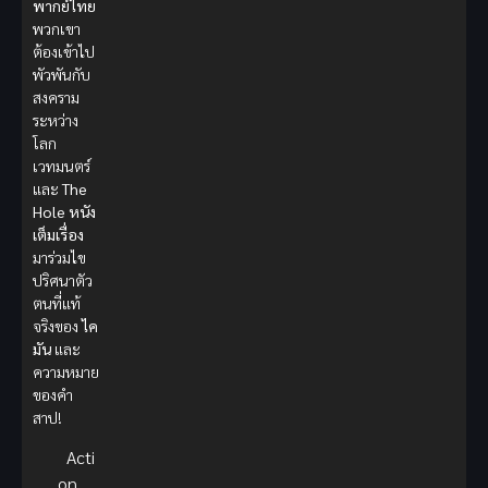
พากย์ไทย
พวกเขา
ต้องเข้าไป
พัวพันกับ
สงคราม
ระหว่าง
โลก
เวทมนตร์
และ
The
Hole
หนัง
เต็มเรื่อง
มาร่วมไข
ปริศนาตัว
ตนที่แท้
จริงของ
ไค
มัน
และ
ความหมาย
ของคำ
สาป!
Acti
on