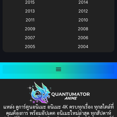
Animation แอนิเมชัน
(19)
2015
2014
2013
2012
anime
(9)
2011
2010
Anime อนิเมะ
(112)
2009
2008
Big tits (นมใหญ่)
(19)
2007
2006
2005
2004
Bitch (ผู้หญิงร่าน)
(1)
2003
2002
Blackmail (ข่มขู่)
(1)
2001
2000
Blood
(1)
1999
1998
1997
1996
Bondage (ทาส)
(1)
1993
1992
boys love
(1)
1991
1990
แหล่ง ดูการ์ตูนอนิเมะ อนิเมะ 4K ครบทุกเรื่อง ทุกสไตล์ที่
Censored (เซ็นเซอร์)
1989
(19)
1988
คุณต้องการ พร้อมอัปเดต อนิเมะใหม่ล่าสุด ทุกสัปดาห์