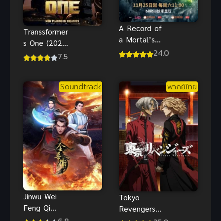
A Record of
Transsformer
a Mortal’s
s One (2024)
Journey to
24.0
ทรานส์ฟอร์เม
7.5
Immortality
อร์ส 1 จุด
3 ซับไทย
กำเนิดออพติ
Soundtrack
พากย์ไทย
มัส ไพรม์
Jinwu Wei
Tokyo
Feng Qi
Revengers
Jinling จินหวู่
Tenjiku
6.8