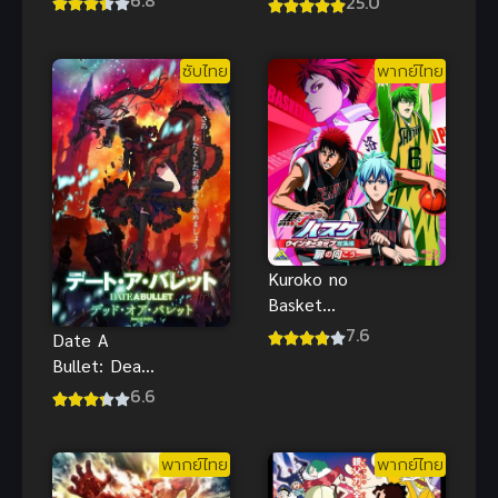
25.0
สายลมผู้
พิทักษ์แห่งจิน
ซับไทย
พากย์ไทย
หลิง
Kuroko no
Basket
Movie 3 วิน
7.6
Date A
เทอร์คัพ
Bullet: Dead
พากย์ไทย ศึก
or Bullet ซับ
6.6
ชี้ชะตาสุด
ไทย
เดือด
พากย์ไทย
พากย์ไทย