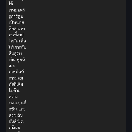
ใช้
เวทมนตร์
ดูการ์ตูน
เป้าหมาย
คือตามหา
คนที่สาป
ไคมัน
เพื่อ
ให้เขากลับ
คืนสู่ร่าง
เดิม.
ดูอนิ
เมะ
ออนไลน์
การผจญ
ภัยที่เต็ม
ไปด้วย
ความ
รุนแรง,
แอ็
กชัน
, และ
ความลับ
อันดำมืด.
อนิเมะ