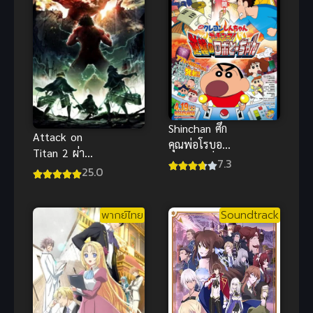
Shinchan ศึก
Attack on
คุณพ่อโรบอท
Titan 2 ผ่า
ชินจังมูฟวี่
7.3
พิภพไททัน
25.0
พากย์ไทย อนิ
ภาค 2 ตอน
เมะครอบครัว
พิเศษ ซับไทย
ซึ้งๆ
พากย์ไทย
Soundtrack