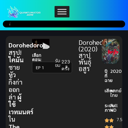
Dorohedoro
Dorohedoro:
(2020)
สรุป!
สาป
เลือก
ไคมัน
ตอน:
รับ
พันธุ์
223
ชม
ชาย
อสูร
▼
ครั้ง
ปี
2020
หัว
ที่
ฉาย
กิ้งก่า
ออก
เสียง
พากย์
ไทย
ล่า
ผู้
ใช้
ระบบ
Full
ภาพ
HD
เวทมนตร์
ใน
7.5
The