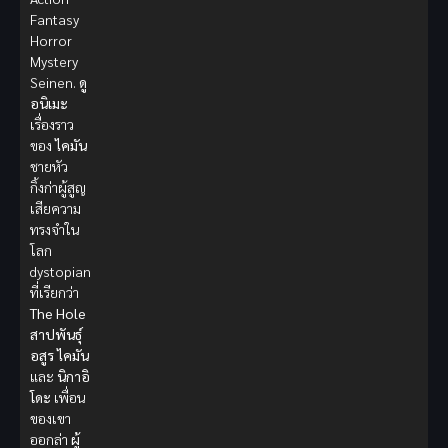
Fantasy
Horror
Mystery
Seinen.
ดู
อนิเมะ
เรื่องราว
ของ
ไคมัน
ชายหัว
กิ้งก่าผู้สูญ
เสียความ
ทรงจำใน
โลก
dystopian
ที่เรียกว่า
The Hole
สาปพันธุ์
อสูร
ไคมัน
และ
นิกาอิ
โดะ
เพื่อน
ของเขา
ออกล่า
ผู้