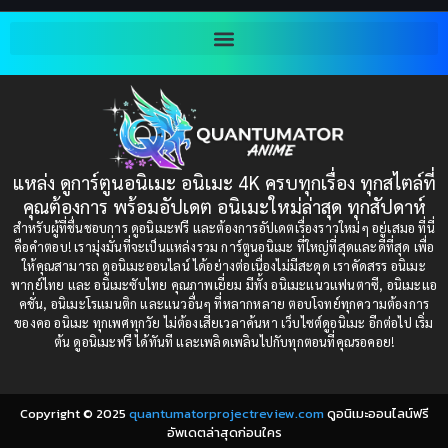
Blackmail (ข่มขู่)
(1)
2001
2000
Blood
(1)
1999
1998
1997
1996
Bondage (ทาส)
(1)
1993
1992
boys love
(1)
1991
1990
แหล่ง ดูการ์ตูนอนิเมะ อนิเมะ 4K ครบทุกเรื่อง ทุกสไตล์ที่
Censored (เซ็นเซอร์)
1989
(19)
1988
คุณต้องการ พร้อมอัปเดต อนิเมะใหม่ล่าสุด ทุกสัปดาห์
1987
1985
สำหรับผู้ที่ชื่นชอบการ ดูอนิเมะฟรี และต้องการอัปเดตเรื่องราวใหม่ๆ อยู่เสมอ ที่นี่
Comedy (ตลก)
(235)
คือคำตอบ! เรามุ่งมั่นที่จะเป็นแหล่งรวม การ์ตูนอนิเมะ ที่ใหญ่ที่สุดและดีที่สุด เพื่อ
1984
1983
ให้คุณสามารถ ดูอนิเมะออนไลน์ ได้อย่างต่อเนื่องไม่มีสะดุด เราคัดสรร อนิเมะ
Comedy (ตลก)
(85)
พากย์ไทย และ อนิเมะซับไทย คุณภาพเยี่ยม มีทั้ง อนิเมะแนวแฟนตาซี, อนิเมะแอ
1982
1981
คชั่น, อนิเมะโรแมนติก และแนวอื่นๆ ที่หลากหลาย ตอบโจทย์ทุกความต้องการ
ของคอ อนิเมะ ทุกเพศทุกวัย ไม่ต้องเสียเวลาค้นหา เว็บไซต์ดูอนิเมะ อีกต่อไป เริ่ม
1980
1979
Comic Book การ์ตูน
(1)
ต้น ดูอนิเมะฟรี ได้ทันที และเพลิดเพลินไปกับทุกตอนที่คุณรอคอย!
1977
1972
Coming of Age ก้าวพ้นวัย
(7)
Copyright © 2025
quantumatorprojectreview.com
ดูอนิเมะออนไลน์ฟรี
Coming-of-Age ก้าวผ่านวัย
(6)
อัพเดตล่าสุดก่อนใคร