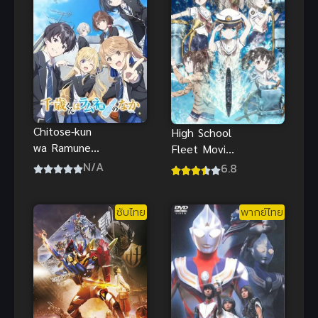
Chitose-kun
High School
wa Ramune
Fleet Movie
Bin no Naka
ซับไทย
N/A
6.8
ชีวิตรสโซดา
ของจิโตเสะคุง
ซับไทย
พากย์ไทย