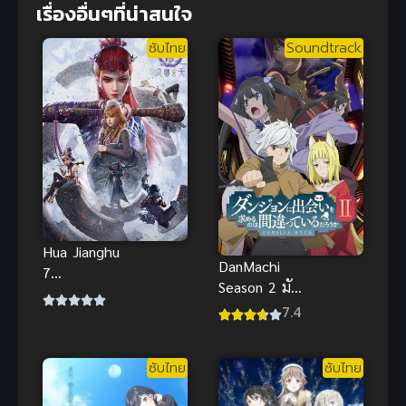
เรื่องอื่นๆที่น่าสนใจ
ซับไทย
Soundtrack
Hua Jianghu
DanMachi
7
Season 2 มัน
(Degenerate-
ผิดรึไงถ้าใจ
7.4
Drawing
อยากจะพบรัก
Jiang Hu 7)
ในดันเจี้ยน
ยุทธจักรของ
ซับไทย
ซับไทย
ภาค 2
คนเลว ภาค 7