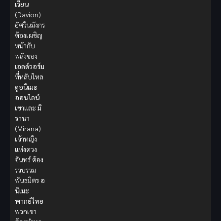
เวียน
(Davion)
อัศวินมังกร
ต้องเผชิญ
หน้ากับ
พลังของ
เอลด์วอร์ม
ที่หลับใหล
ดูอนิเมะ
ออนไลน์
เขาและ
มิ
รานา
(Mirana)
เจ้าหญิง
แห่งดวง
จันทร์ ต้อง
รวบรวม
พันธมิตร
อ
นิเมะ
พากย์ไทย
พวกเขา