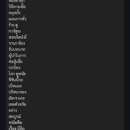
ต้องทำทุก
วิถีทางเพื่อ
หยุดยั้ง
แผนการชั่ว
ร้าย
ดู
การ์ตูน
ออนไลน์
มิ
รานา
ต้อง
รับบทบาท
ผู้นำในการ
ต่อสู้เพื่อ
ปกป้อง
โลก
ดูหนัง
ซีซันนี้จะ
เปิดเผย
ปริศนาของ
มังกร
และ
เอลด์วอร์ม
อย่าง
สมบูรณ์
หนังเต็ม
เรื่อง
นี่คือ