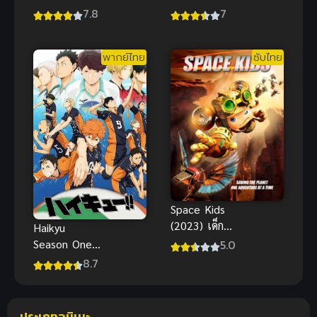
Isekai
Frost สงคราม
7.8
7
Douchuu ภาค
หุบเขาน้ำแข็ง
1 (2021)
ภาค 2
พากย์ไทย
ซับไทย
จันทรานำพาสู่
ต่างโลก
Space Kids
(2023) เด็ก
Haikyu
อวกาศ ซับไทย
5.0
Season One
แอนิเมชัน
Anime ไฮคิว
8.7
ผจญภัยอวกาศ
คู่ตบฟ้า
สุดหรรษา
ประทาน ภาค
มากๆ
1
ประเภทอนิเมะ