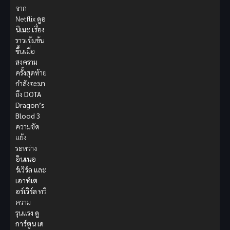
จาก
Netflix
ดูอ
นิเมะ
เรื่อง
ราวเข้มข้น
ขึ้นเมื่อ
สงคราม
ครั้งสุดท้าย
กำลังจะมา
ถึง
DOTA
Dragon’s
Blood 3
ความขัด
แย้ง
ระหว่าง
อินเนอ
ร์เวิร์ล
และ
เอาท์เต
อร์เวิร์ล
ทวี
ความ
รุนแรง
ดู
การ์ตูน
เด