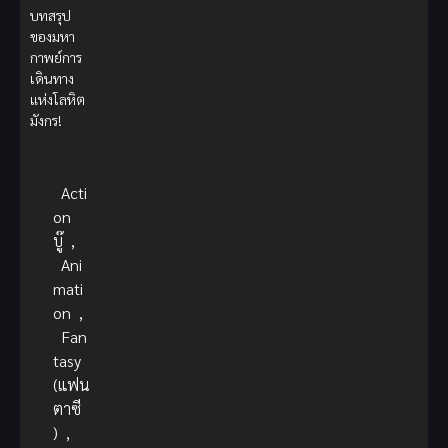
บทสรุป
ของมหา
กาพย์การ
เดินทาง
แห่งโลหิต
มังกร!
Acti
on
บู๊
,
Ani
mati
on
,
Fan
tasy
(แฟน
ตาซี
)
,