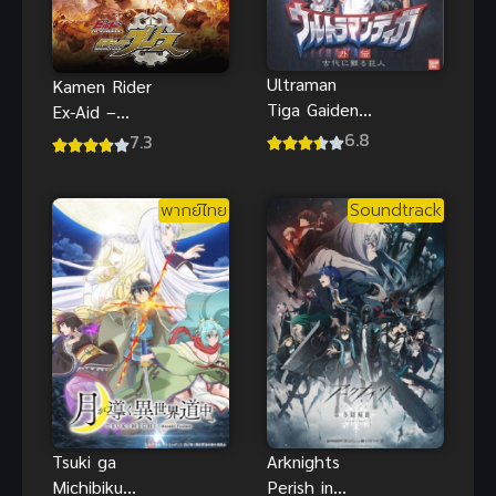
Ultraman
Kamen Rider
Tiga Gaiden
Ex-Aid –
Revival อุลต
Another
6.8
7.3
ร้าแมนทีก้า
Ending Genm
ภาคพิเศษ
vs Lazer ซับ
พากย์ไทย
Soundtrack
พากย์ไทยสุดๆ
ไทย
Tsuki ga
Arknights
Michibiku
Perish in