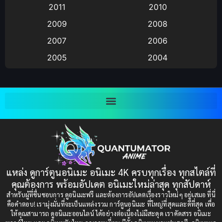
2011
2010
Anime อนิเมะ
(112)
2009
2008
Big tits (นมใหญ่)
(19)
2007
2006
2005
2004
Bitch (ผู้หญิงร่าน)
(1)
2003
2002
Blackmail (ข่มขู่)
(1)
2001
2000
Blood
(1)
1999
1998
1997
1996
Bondage (ทาส)
(1)
1993
1992
boys love
(1)
1991
1990
แหล่ง ดูการ์ตูนอนิเมะ อนิเมะ 4K ครบทุกเรื่อง ทุกสไตล์ที่
Censored (เซ็นเซอร์)
1989
(19)
1988
คุณต้องการ พร้อมอัปเดต อนิเมะใหม่ล่าสุด ทุกสัปดาห์
1987
1985
สำหรับผู้ที่ชื่นชอบการ ดูอนิเมะฟรี และต้องการอัปเดตเรื่องราวใหม่ๆ อยู่เสมอ ที่นี่
Comedy (ตลก)
(235)
คือคำตอบ! เรามุ่งมั่นที่จะเป็นแหล่งรวม การ์ตูนอนิเมะ ที่ใหญ่ที่สุดและดีที่สุด เพื่อ
1984
1983
ให้คุณสามารถ ดูอนิเมะออนไลน์ ได้อย่างต่อเนื่องไม่มีสะดุด เราคัดสรร อนิเมะ
Comedy (ตลก)
(85)