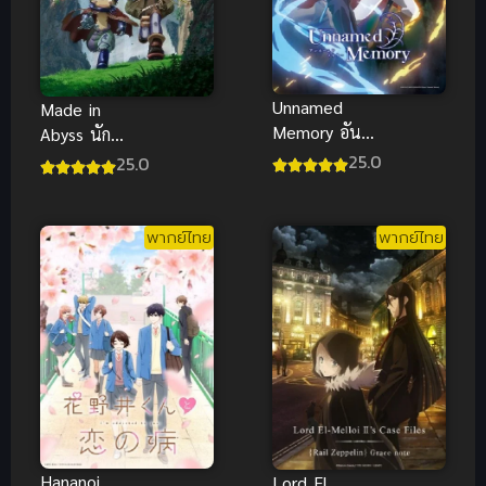
Unnamed
Made in
Memory อัน
Abyss นัก
เนมด์ เมโมรี
บุกเบิกหลุม
25.0
25.0
ซับไทย
ยักษ์ พากย์
ไทย ซับไทย
พากย์ไทย
พากย์ไทย
Hananoi
Lord El