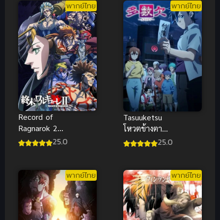
พากย์ไทย
พากย์ไทย
Record of
Tasuuketsu
Ragnarok 2
โหวตข้างตาย
มหาศึกคนชน
ซับไทย
25.0
25.0
เทพ ภาค 2
พากย์ไทย
พากย์ไทย