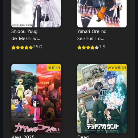
Yahari Ore no
Shibou Yuugi
Seishun Love
de Meshi wo
Comedy wa
Kuu พากย์
7.9
25.0
Machigatteir
ไทย ซับไทย
u กะแล้วชีวิต
รักวัยรุ่นของ
ซับไทย
พากย์ไทย
ผมมันต้องไม่
สดใสเลยสักนิด
(พากย์ไทย)
Kaya 2025
Dead