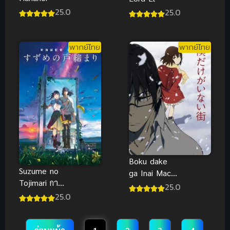
25.0
25.0
พากย์ไทย
พากย์ไทย
Boku dake
Suzume no
ga Inai Machi
Tojimari การ
ย้อนอดีตไข
25.0
ผนึกประตูของ
25.0
ปริศนา ซับ
ซุซุเมะ
ไทย