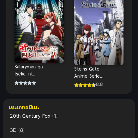
ต่างโลกเริ่มต้น
จากเดธมาร์ช
Salaryman ga
Steins Gate
Isekai ni
Anime Series
Ittara
ฝ่าวิกฤตพิชิต
8.8
Shitennou ni
กาลเวลา
Natta
พากย์ไทย ซับ
Hanashi ถูก
ไทย
ประเภทอนิเมะ
เกณฑ์ไปต่าง
20th Century Fox
(1)
โลก : จาก
พนักงานเงิน
3D
(8)
เดือนสู่หนึ่งใน
สี่จตุรเทพ!