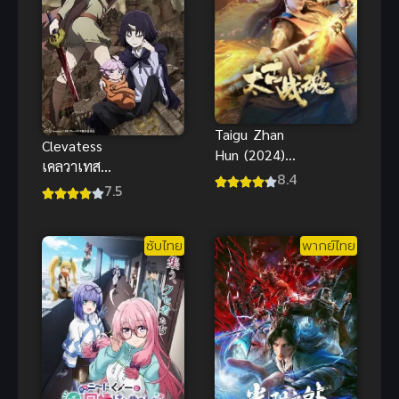
Taigu Zhan
Clevatess
Hun (2024)
เคลวาเทส
จิตวิญญาณ
8.4
อสูรจอมราชัน
7.5
การต่อสู้บรรพ
กาล
ซับไทย
พากย์ไทย