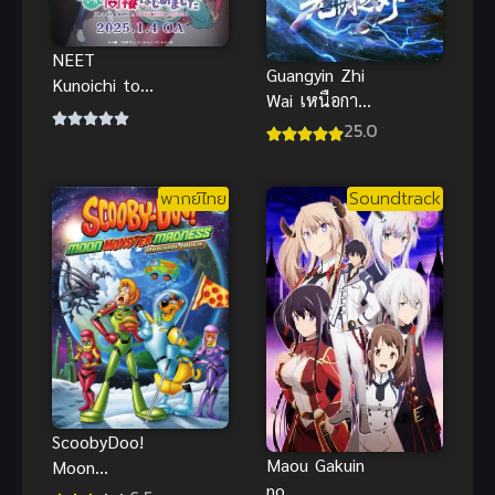
NEET
Guangyin Zhi
Kunoichi to
Wai เหนือกาล
Nazeka
เวลา ซับไทย
25.0
Dousei
Hajimemashit
a ผมต้องอยู่กับ
พากย์ไทย
Soundtrack
นินจานีทโอตา
คุ!
ScoobyDoo!
Maou Gakuin
Moon
no
Monster