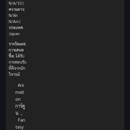
N/A/10 |
ความยาว:
N/Ah
N/Am |
ประเทศ:
Japan
รางวัลและ
การเสนอ
ชื่อ:
ได้รับ
การตอบรับ
ที่ดีจากนัก
วิจารณ์
Ani
mati
on
การ์ตู
น
,
Fan
tasy