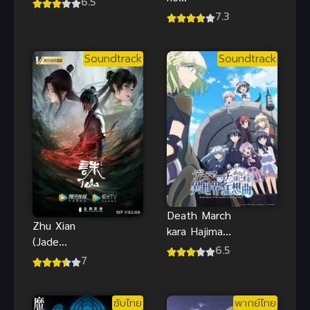
6.5
Futekigousha
Madness
7.3
ใครว่าข้าไม่
(2015) สคูบี้ดู
เหมาะเป็น
ดวงจันทร์
Soundtrack
Soundtrack
จอมมาร
พากย์ไทย
Death March
Zhu Xian
kara Hajimaru
(Jade
Isekai
6.5
Dynasty) จู
7
Kyousoukyok
เซียนกระบี่
u
เทพสังหาร
โศกนาฏกรรม
ซับไทย
พากย์ไทย
ภาค 1