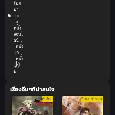
จินต
นา
การ
,
ดู
หนัง
ออนไ
ลน์
,
หนัง
HD
,
หนัง
ญี่ปุ่
น
เรื่องอื่นๆที่น่าสนใจ
ซับไทย
Soundtrack