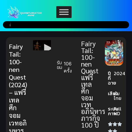
Fairy
Fairy
Tail:
Tail:
100-
100-
รับ
nen
106
ชม
nen
Quest
ครั้ง
ปี
2024
Quest
แฟรี่
ที่
ฉาย
เทล
(2024)
ศึก
– แฟรี่
เสียง
ซับ
จอม
ไทย
เทล
เวท
ศึก
ระบบ
Full
อภินิหาร
ภาพ
HD
จอม
ภารกิจ
เวทอภิ
100 ปี
นหาร