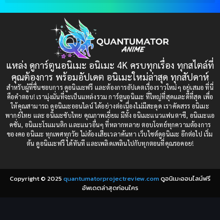
Blood
(1)
1999
1998
1997
1996
Bondage (ทาส)
(1)
1993
1992
boys love
(1)
1991
1990
แหล่ง ดูการ์ตูนอนิเมะ อนิเมะ 4K ครบทุกเรื่อง ทุกสไตล์ที่
Censored (เซ็นเซอร์)
1989
(19)
1988
คุณต้องการ พร้อมอัปเดต อนิเมะใหม่ล่าสุด ทุกสัปดาห์
1987
1985
สำหรับผู้ที่ชื่นชอบการ ดูอนิเมะฟรี และต้องการอัปเดตเรื่องราวใหม่ๆ อยู่เสมอ ที่นี่
Comedy (ตลก)
(235)
คือคำตอบ! เรามุ่งมั่นที่จะเป็นแหล่งรวม การ์ตูนอนิเมะ ที่ใหญ่ที่สุดและดีที่สุด เพื่อ
1984
1983
ให้คุณสามารถ ดูอนิเมะออนไลน์ ได้อย่างต่อเนื่องไม่มีสะดุด เราคัดสรร อนิเมะ
Comedy (ตลก)
(85)
พากย์ไทย และ อนิเมะซับไทย คุณภาพเยี่ยม มีทั้ง อนิเมะแนวแฟนตาซี, อนิเมะแอ
1982
1981
คชั่น, อนิเมะโรแมนติก และแนวอื่นๆ ที่หลากหลาย ตอบโจทย์ทุกความต้องการ
ของคอ อนิเมะ ทุกเพศทุกวัย ไม่ต้องเสียเวลาค้นหา เว็บไซต์ดูอนิเมะ อีกต่อไป เริ่ม
1980
1979
Comic Book การ์ตูน
(1)
ต้น ดูอนิเมะฟรี ได้ทันที และเพลิดเพลินไปกับทุกตอนที่คุณรอคอย!
1977
1972
Coming of Age ก้าวพ้นวัย
(7)
Copyright © 2025
quantumatorprojectreview.com
ดูอนิเมะออนไลน์ฟรี
Coming-of-Age ก้าวผ่านวัย
(6)
อัพเดตล่าสุดก่อนใคร
Creampie (หลั่งใน)
(19)