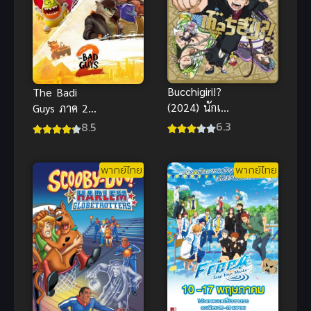
Bucchigiri!?
The Badi
(2024) นักเลง
Guys ภาค 2
หัวไม้ในแดน
วายร้ายพันธุ์ดี
6.3
8.5
อาหรับ
พากย์ไทย
พากย์ไทย