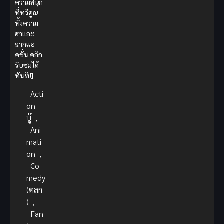
ความสนุก
ที่ทวีคูณ
ทั้งความ
ฮาและ
ฉากแอ
คชั่น คลิก
รับชมได้
ทันที!]
Acti
on
บู๊
,
Ani
mati
on
,
Co
medy
(ตลก
)
,
Fan