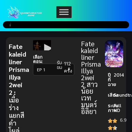
Fate
Fate
kaleid
kaleid
liner
เลือก
liner
ตอน:
รับ
Prisma
112
ชม
Prisma
Illya
▼
ครั้ง
ปี
2014
Illya
2wei
ที่
2 สาว
2wei
ฉาย
น้อย
2 :
เสียง
Soundtr
เวท
เมื่อ
มนตร์
ระบบ
Full
ร่าง
อิลิยา
ภาพ
HD
แยกสี
6.9
ดำ
โผล่