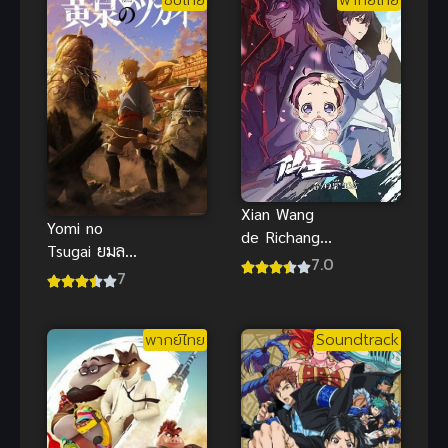
ซับไทย
พากย์ไทย
Xian Wang
Yomi no
de Richang
Tsugai ยมล
Shenghuo 5
7.0
แห่งยมโลก
7
ชีวิตประจำวัน
ของราชาแห่ง
เซียน ภาค 5
พากย์ไทย
Soundtrack