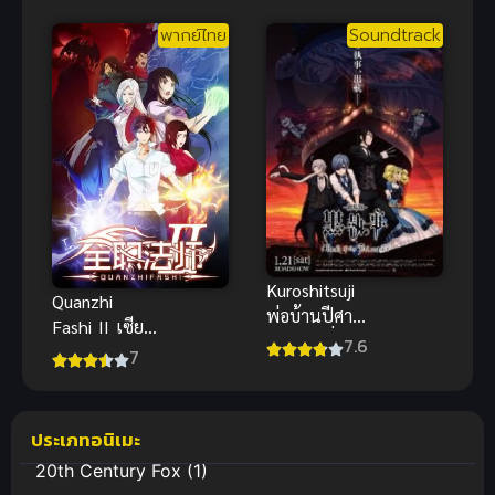
เมคุ
พากย์ไทย
Soundtrack
Kuroshitsuji
Quanzhi
พ่อบ้านปีศาจ
Fashi II เซียน
เดอะมูฟวี่
7.6
จอมเวทย์เต็ม
7
พิกัด ภาค 2
ประเภทอนิเมะ
20th Century Fox
(1)