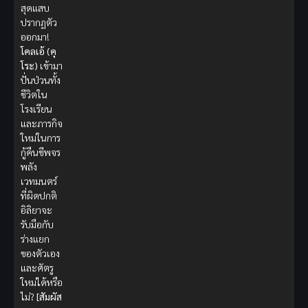
สุดแสบ
ปรากฏตัว
ออกมา!
โคลเอ้ (คุ
โระ)
เข้ามา
ปั่นป่วนทั้ง
ชีวิตใน
โรงเรียน
และภารกิจ
ใหม่ในการ
กู้คืนชีพจร
พลัง
เวทมนตร์
ที่ผิดปกติ
อิลิยาจะ
รับมือกับ
ร่างแยก
ของตัวเอง
และศัตรู
ใหม่ได้หรือ
ไม่?
[สัมผัส