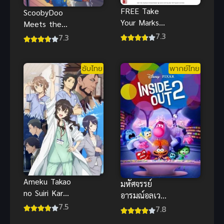
FREE Take
ScoobyDoo
Your Marks
Meets the
ฟรี เทค ยัวร์
7.3
Harlem
7.3
มาร์ค พากย์
Globetrotter
ไทย
s สคูบี้ดู กับทีม
ซับไทย
พากย์ไทย
รวมดาว
Ameku Takao
มหัศจรรย์
no Suiri Karte
อารมณ์อลเวง
บันทึกประวัติ
7.5
2 (2024)
7.8
คดีคุณหมออา