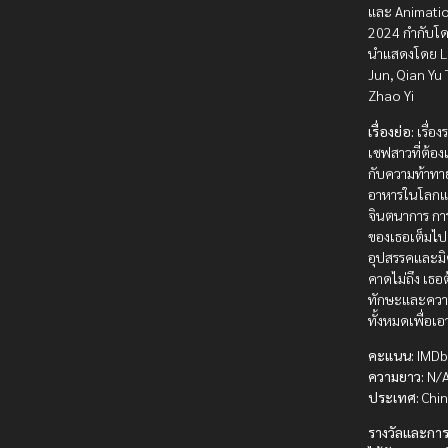
และ Animatio
2024 กำกับโด
นำแสดงโดย L
Jun, Qian Yu
Zhao Yi
เรื่องย่อ:
เรื่อ
เชฟสาวที่ต้อง
กับความท้าท
อาหารในโลกแ
จินตนาการ ก
ของเธอเต็มไป
อุปสรรคและมิ
คาดไม่ถึง เธอต
ทักษะและควา
ทั้งหมดเพื่อเ
คะแนน:
IMDb 
ความยาว:
N/A
ประเทศ:
Chi
รางวัลและการ