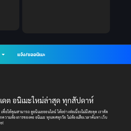
DC Comics
(2)
Demon (ปีศาจ)
(2)
Demons (ปีศาจ)
(6)
Detective (นักสืบ)
(1)
แจ้ง/ขออนิเมะ
Detective สืบสวน
(6)
Donghua
(89)
Double penetration (สองรู)
(2)
ปเดต อนิเมะใหม่ล่าสุด ทุกสัปดาห์
Drama (ดราม่า)
(147)
ุด เพื่อให้คุณสามารถ ดูอนิเมะออนไลน์ ได้อย่างต่อเนื่องไม่มีสะดุด เราคัด
Drama (ดราม่า)
(112)
กความต้องการของคอ อนิเมะ ทุกเพศทุกวัย ไม่ต้องเสียเวลาค้นหา เว็บ
อย!
DreamWorks
(4)