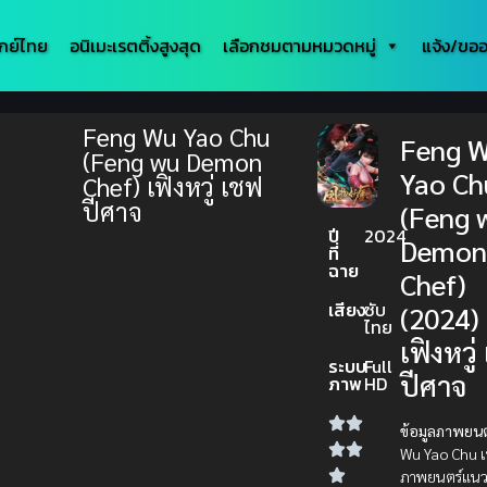
กย์ไทย
อนิเมะเรตติ้งสูงสุด
เลือกชมตามหมวดหมู่
แจ้ง/ขออ
Feng Wu Yao Chu
Feng 
(Feng wu Demon
Yao Ch
Chef) เฟิงหวู่ เชฟ
ปีศาจ
(Feng 
ปี
2024
Demo
ที่
ฉาย
Chef)
เสียง
ซับ
(2024)
ไทย
เฟิงหวู
ระบบ
Full
ปีศาจ
ภาพ
HD
ข้อมูลภาพยนต
Wu Yao Chu เ
ภาพยนตร์แนว