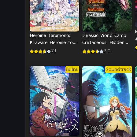
Heroine Tarumono!
Jurassic World Camp
Kiraware Heroine to
Cretaceous: Hidden
Naisho no Oshigoto ฮี
Adventure พากย์ไทย
7.1
7.0
โรอิน ทารูโมโนะ! (ซับ
ไทย)
ซับไทย
Soundtrack