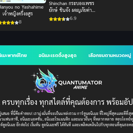
Shinchan กระบองเพชร
Hanyou no Yashahime
ยักษ์ ชินจัง ผจญภัยต่าง
 เจ้าหญิงครึ่งอสูร
แดน พากย์ไทยสุดยอด
6.9
8
ความฮา
ิเมะพากย์ไทย
อนิเมะเรตติ้งสูงสุด
เลือกชมตามหมวดหมู่
 ครบทุกเรื่อง ทุกสไตล์ที่คุณต้องการ พร้อมอั
เสมอ ที่นี่คือคำตอบ! เรามุ่งมั่นที่จะเป็นแหล่งรวม การ์ตูนอนิเมะ ที่ใหญ่ที่สุดและดีที่ส
แนวแฟนตาซี, อนิเมะแอคชั่น, อนิเมะโรแมนติก และแนวอื่นๆ ที่หลากหลาย ตอบโจทย์ทุ
ต์ดูอนิเมะ อีกต่อไป เริ่มต้น ดูอนิเมะฟรี ได้ทันที และเพลิดเพลินไปกับทุกตอนที่คุณรอค