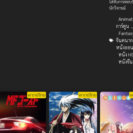
ได้รับการตอบรั
นักวิจารณ์
Animat
การ์ตูน
,
Fantas
จินตนาก
หนังออน
หนัง H
หนังจีน
พากย์ไทย
พากย์ไทย
พ