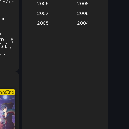
บที่ดีจาก
2009
2008
Big tits (นมใหญ่)
(19)
2007
2006
ion
2005
2004
Bitch (ผู้หญิงร่าน)
(1)
y
2003
2002
Blackmail (ข่มขู่)
(1)
าร
,
ดู
2001
2000
ไลน์
,
Blood
(1)
1999
1998
D
,
1997
1996
Bondage (ทาส)
(1)
1993
1992
boys love
(1)
1991
1990
Censored (เซ็นเซอร์)
1989
(19)
1988
ากย์ไทย
1987
1985
Comedy (ตลก)
(235)
1984
1983
Comedy (ตลก)
(85)
1982
1981