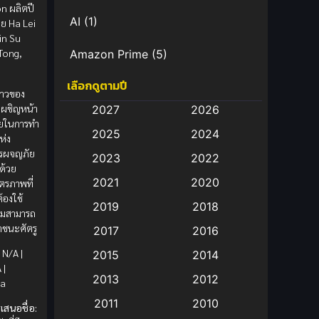
n ผลิตปี
AI
(1)
ย Ha Lei
in Su
 Tong,
Amazon Prime
(5)
เลือกดูตามปี
Anal (ประตูหลัง)
(11)
งราวของ
เผชิญหน้า
2027
2026
Animation
(582)
ายในการทำ
2025
2024
ห่ง
Animation การ์ตูน
(88)
ารผจญภัย
2023
2022
ด้วย
2021
2020
ตรภาพที่
Animation อนิเมะ
(72)
้องใช้
2019
2018
มสามารถ
Animation แอนิเมชั่น
(1)
อาชนะศัตรู
2017
2016
Animation แอนิเมชัน
(19)
N/A |
2015
2014
 |
2013
2012
na
anime
(9)
2011
2010
เสนอชื่อ:
Anime อนิเมะ
(112)