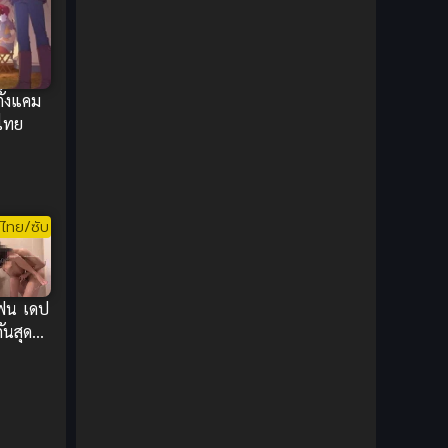
1980
1979
Comic Book การ์ตูน
(1)
1977
1972
Coming of Age ก้าวพ้นวัย
(7)
ั้งแคม
Coming-of-Age ก้าวผ่านวัย
(6)
บไทย
Creampie (หลั่งใน)
(19)
Crime
(8)
ไทย/ซับ
Crime อาชญากรรม
(10)
Cultivation
(33)
แฟน เดป
Cyberpunk
(4)
ันสุด
ัวๆ นม
Dark Fantasy
(25)
Dark Fantasy ดาร์กแฟนตาซี
(1)