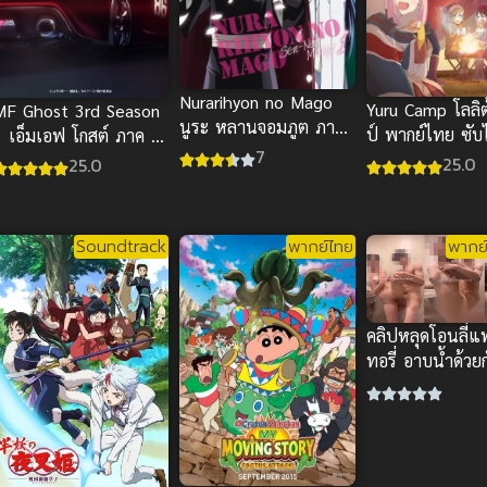
Nurarihyon no Mago
Yuru Camp โลลิต
MF Ghost 3rd Season
นูระ หลานจอมภูต ภาค
ป์ พากย์ไทย ซั
3 เอ็มเอฟ โกสต์ ภาค 3
1
7
ซับไทย
25.0
25.0
Soundtrack
พากย์ไทย
พากย์
คลิปหลุดโอนลี่
ทอรี่ อาบน้ำด้วยก
เสียว ยกขาซอยร
เด้ง