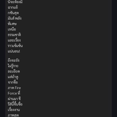
นี้จะต้องมี
ฉากแอ็
กชันสุด
มันส์ พลัง
พิเศษ
เหนือ
ธรรมชาติ
และเรื่อง
ราวเข้มข้น
แน่นอน!
ถึงจะยัง
ไม่รู้ราย
ละเอียด
แต่ถ้าดู
จากชื่อ
ภาค Fire
Force ที่
ผ่านมา ซี
รีส์นี้ขึ้นชื่อ
เรื่องงาน
ภาพสุด