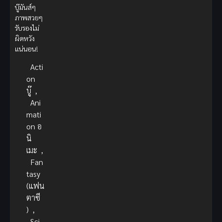
บู๊มันส์ๆ
ภาพสวยๆ
รับรองไม่
ผิดหวัง
แน่นอน!
Acti
on
บู๊
,
Ani
mati
on อ
นิ
เมะ
,
Fan
tasy
(แฟน
ตาซี
)
,
Sci-