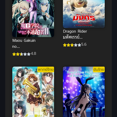
Dragon Rider
มหัศจรรย์
Maou Gakuin
มังกร พากย์
5.6
no
ไทย
Futekigousha
4.8
แอนิเมชันสุด
II ใครว่าข้าไม่
ขอบฟ้าภาพ
เหมาะเป็น
สวยน่าดู
พากย์ไทย
ซับไทย
จอมมาร ภาค
2