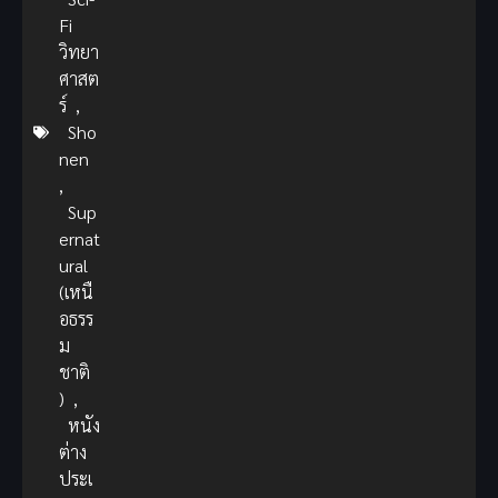
Fi
วิทยา
ศาสต
ร์
,
Sho
nen
,
Sup
ernat
ural
(เหนื
อธรร
ม
ชาติ
)
,
หนัง
ต่าง
ประเ