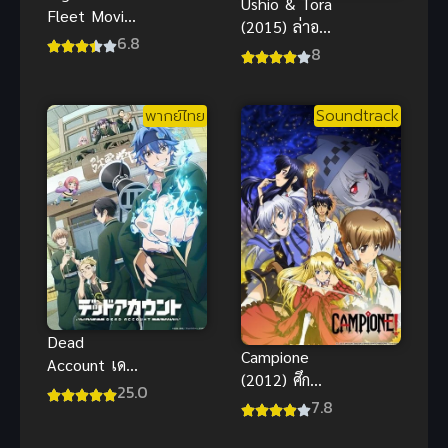
Ushio & Tora
Fleet Movie
(2015) ล่าอสูร
ซับไทย
6.8
กาย
8
พากย์ไทย
Soundtrack
Dead
Campione
Account เดด
(2012) ศึก
แอ็กเคานต์
25.0
ฮาเร็มล้มทวย
7.8
พากย์ไทย ซับ
เทพ
ไทย