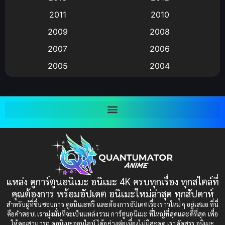
anime
(9)
2011
2010
Anime อนิเมะ
(112)
2009
2008
Big tits (นมใหญ่)
(19)
2007
2006
2005
2004
Bitch (ผู้หญิงร่าน)
(1)
2003
2002
Blackmail (ข่มขู่)
(1)
2001
2000
Blood
(1)
1999
1998
1997
1996
Bondage (ทาส)
(1)
1993
1992
boys love
(1)
1991
1990
แหล่ง ดูการ์ตูนอนิเมะ อนิเมะ 4K ครบทุกเรื่อง ทุกสไตล์ที่
Censored (เซ็นเซอร์)
1989
(19)
1988
คุณต้องการ พร้อมอัปเดต อนิเมะใหม่ล่าสุด ทุกสัปดาห์
1987
1985
สำหรับผู้ที่ชื่นชอบการ ดูอนิเมะฟรี และต้องการอัปเดตเรื่องราวใหม่ๆ อยู่เสมอ ที่นี่
Comedy (ตลก)
(85)
คือคำตอบ! เรามุ่งมั่นที่จะเป็นแหล่งรวม การ์ตูนอนิเมะ ที่ใหญ่ที่สุดและดีที่สุด เพื่อ
1984
1983
ให้คุณสามารถ ดูอนิเมะออนไลน์ ได้อย่างต่อเนื่องไม่มีสะดุด เราคัดสรร อนิเมะ