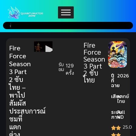
Fire
Fire
Force
Force
Season
Season
รับ
3 Part
129
ชม
3 Part
2 ซับ
ครั้ง
ปี
2026
2 ซับ
ไทย
ที่
ฉาย
ไทย –
พาไป
เสียง
พากย์
ไทย
สัมผัส
ประสบการณ์
ระบบ
Full
ภาพ
HD
ชมที่
แตก
25.0
ต่าง