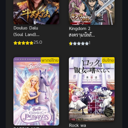
Douluo Dalu
Kingdom 2
(Soul Land)
สงครามบัลลังก์
ถังซาน ภาค 1
ผงาดจิ๋นซี ภาค
25.0
1
2
พากย์ไทย
ซับไทย
Rock wa