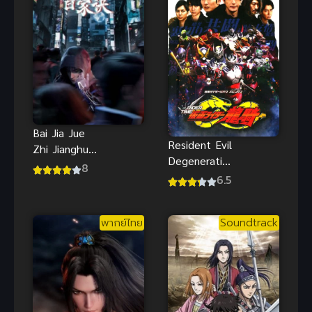
Bai Jia Jue
Resident Evil
Zhi Jianghu
Degeneration
Gui Shi Lu
8
ผีชีวะสงคราม
6.5
The
ปลุกพันธุ์ไวรัส
Metaverse
มฤตยู พากย์
พากย์ไทย
Soundtrack
ไทย