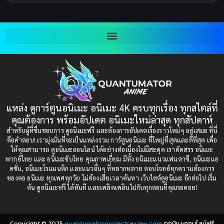
2003
2002
Blackmail (ข่มขู่)
(1)
2001
2000
Blood
(1)
1999
1998
1997
1996
Bondage (ทาส)
(1)
1993
1992
boys love
(1)
1991
1990
แหล่ง ดูการ์ตูนอนิเมะ อนิเมะ 4K ครบทุกเรื่อง ทุกสไตล์ที่
Censored (เซ็นเซอร์)
1989
(19)
1988
คุณต้องการ พร้อมอัปเดต อนิเมะใหม่ล่าสุด ทุกสัปดาห์
1987
1985
สำหรับผู้ที่ชื่นชอบการ ดูอนิเมะฟรี และต้องการอัปเดตเรื่องราวใหม่ๆ อยู่เสมอ ที่นี่
Comedy (ตลก)
(235)
คือคำตอบ! เรามุ่งมั่นที่จะเป็นแหล่งรวม การ์ตูนอนิเมะ ที่ใหญ่ที่สุดและดีที่สุด เพื่อ
1984
1983
ให้คุณสามารถ ดูอนิเมะออนไลน์ ได้อย่างต่อเนื่องไม่มีสะดุด เราคัดสรร อนิเมะ
Comedy (ตลก)
(85)
พากย์ไทย และ อนิเมะซับไทย คุณภาพเยี่ยม มีทั้ง อนิเมะแนวแฟนตาซี, อนิเมะแอ
1982
1981
คชั่น, อนิเมะโรแมนติก และแนวอื่นๆ ที่หลากหลาย ตอบโจทย์ทุกความต้องการ
ของคอ อนิเมะ ทุกเพศทุกวัย ไม่ต้องเสียเวลาค้นหา เว็บไซต์ดูอนิเมะ อีกต่อไป เริ่ม
1980
1979
Comic Book การ์ตูน
(1)
ต้น ดูอนิเมะฟรี ได้ทันที และเพลิดเพลินไปกับทุกตอนที่คุณรอคอย!
1977
1972
Coming of Age ก้าวพ้นวัย
(7)
Copyright © 2025
quantumatorprojectreview.com
ดูอนิเมะออนไลน์ฟรี