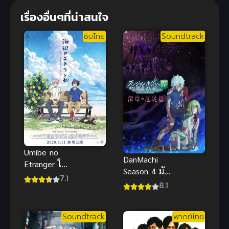
เรื่องอื่นๆที่น่าสนใจ
ซับไทย
Soundtrack
Umibe no
DanMachi
Etranger ให้
Season 4 มัน
ทะเลโอบใจ
7.1
ผิดรึไงถ้าใจ
8.1
(The Movie)
อยากจะพบรัก
ในดันเจี้ยน
Soundtrack
พากย์ไทย
ภาค 4