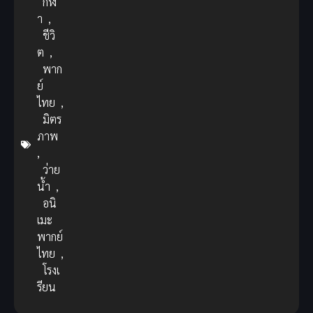
กีฬ
า
,
ชีวิ
ต
,
พาก
ย์
ไทย
,
มิตร
ภาพ
,
ว่าย
น้ำ
,
อนิ
เมะ
พากย์
ไทย
,
โรงเ
รียน