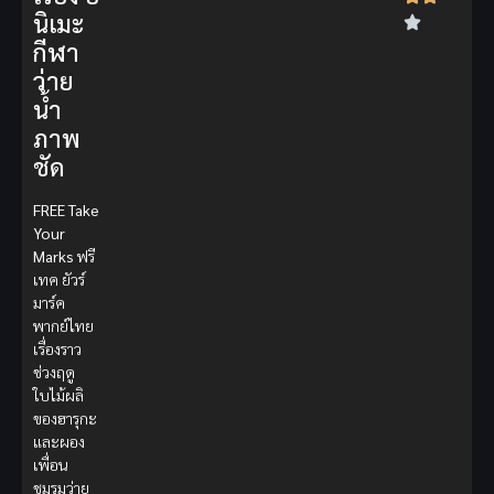
นิเมะ
กีฬา
ว่าย
น้ำ
ภาพ
ชัด
FREE Take
Your
Marks
ฟรี
เทค ยัวร์
มาร์ค
พากย์ไทย
เรื่องราว
ช่วงฤดู
ใบไม้ผลิ
ของฮารุกะ
และผอง
เพื่อน
ชมรมว่าย