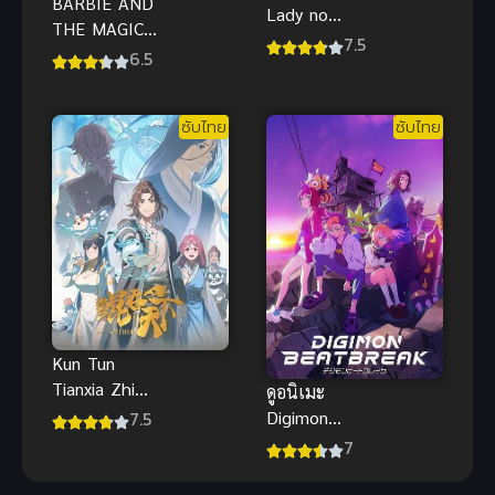
BARBIE AND
Lady no
THE MAGIC
Tashinami
7.5
OF PEGASUS
6.5
deshite ร็อก
3D (2005)
วา เลดี้ โนะ
บาร์บี้กับ
ทาชินามิเดชิ
ซับไทย
ซับไทย
เวทมนตร์แห่ง
เตะ
พีกาซัส พากย์
ไทย
Kun Tun
Tianxia Zhi
ดูอนิเมะ
Zhang Men
7.5
Digimon
Guilai (The
Beatbreak ดิ
7
All-devouring
จิมอนบีตเบรก
Whale
เต็มเรื่อง