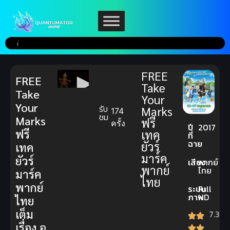
FREE
FREE
Take
Take
Your
Your
รับ
Marks
174
ชม
Marks
ฟรี
ครั้ง
ปี
2017
ฟรี
เทค
ที่
ฉาย
ยัวร์
เทค
มาร์ค
ยัวร์
เสียง
พากย์
พากย์
ไทย
มาร์ค
ไทย
พากย์
ระบบ
Full
ภาพ
HD
ไทย
เต็ม
7.3
เรื่อง อ