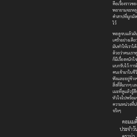
คือเรื่องราวขอ
พยายามจะหลุ
คำสาปที่ผูกมัด
ไว้
พอดูจบแล้วมันไ
เศร้าอย่างเดี
มันทำให้เราได
ด้วยว่าคนเราท
ก็มีเรื่องหนักใจ
แบกรับไว้ การ
คนเข้ามาในชีวิ
ฟังและอยู่ข้าง
สิ่งที่ดีมากๆ เ
เมะที่ดูแล้วรู้ส
หัวใจไปพร้อม
ความหน่วงที่น
จริงๆ
คอมเมดี
ประจำวั
ดราม่า