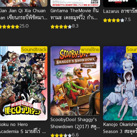
Xian Jian Qi Xia Chuan
Gintama TheMovie กิน
Lazarus ลาซารัส
an เซียนกระบี่พิชิตมาร
ทามะ เดอะมูฟวี่2 กําเนิด
7.5
ภาค 3 ซับไทย
ชิโร่ยาฉะ พากย์ไทย
25.0
8.3
Soundtrack
พากย์ไทย
Soun
ScoobyDoo! Shaggy’s
Boku no Hero
Kanojo Okarish
Showdown (2017) สคูบี้
Academia 5 มายฮีโร่ อ
Season 3 สะดุดร
ดู ตระกูลแชกกี้ พากย์
6.6