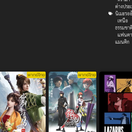
ต่างประ
นิเมะรอ
เหนือ
ธรรมชาต
แฟนตา
แมนติก
พากย์ไทย
พากย์ไทย