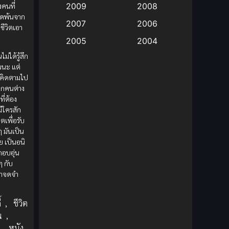
งคนที่
2009
2008
ดพ้นจาก
Big tits (นมใหญ่)
(19)
2007
2006
ชีวิตเอา
2005
2004
Bitch (ผู้หญิงร่าน)
(1)
ม่ได้รู้สึก
2003
2002
ยวนะ แต่
Blackmail (ข่มขู่)
(1)
2001
2000
้คิดตามไป
ุกคนต่าง
Blood
(1)
1999
1998
ที่ต้อง
มีใครสัก
1997
1996
Bondage (ทาส)
(1)
ตเพื่อรับ
1993
1992
ๆ มันเป็น
boys love
(1)
ลย เป็นอนิ
1991
1990
ึกอบอุ่น
Censored (เซ็นเซอร์)
1989
(19)
1988
ๆ กับ
่าจดจำ
1987
1985
Comedy (ตลก)
(235)
1984
1983
้
,
ชีวิต
Comedy (ตลก)
(85)
1982
1981
น
,
,
หนัง