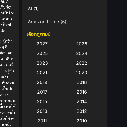
ละคนใน
เก็บซ่อน
AI
(1)
ๆ ทำให้เรา
ละครมาก
Amazon Prime
(5)
ียน้ำตาไป
ล่ะ
เลือกดูตามปี
Anal (ประตูหลัง)
(11)
มผู้สร้าง
2027
2026
ๆ ที่
Animation
(583)
ณ์ออกมา
2025
2024
จากที่เคย
Animation การ์ตูน
(88)
2023
2022
ก ภาคนี้
วามรู้สึก
2021
2020
Animation อนิเมะ
(72)
และบีบ
2019
2018
้เห็นความ
Animation แอนิเมชั่น
(1)
าเรื่องปม
2017
2016
่ละคน
Animation แอนิเมชัน
(19)
ละครอย่าง
2015
2014
ที่เราจะได้
2013
2012
พวกเขาถึง
anime
(9)
นไม่ใช่แค่
2011
2010
๊ก แต่มัน
Anime อนิเมะ
(112)