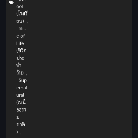
ool
(โรงเรี
ยน)
,
Slic
e of
Life
(ชีวิต
ประ
จำ
วัน)
,
Sup
ernat
ural
(เหนื
อธรร
ม
ชาติ
)
,