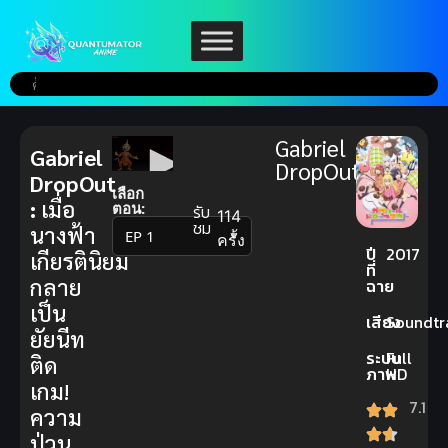
Gabriel
Gabriel
DropOut
DropOut
เลือก
:
เมื่อ
ตอน:
รับ
114
ชม
นางฟ้า
▼
ครั้ง
ปี
2017
เกียรตินิยม
ที่
กลาย
ฉาย
เป็น
เสียง
Soundtr
ยัยนีท
ระบบ
Full
ติด
ภาพ
HD
เกม!
7.1
ความ
ป่วน