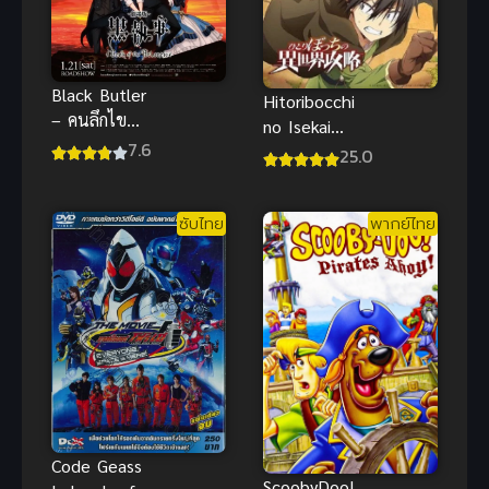
Black Butler
Hitoribocchi
– คนลึกไข
no Isekai
ปริศนาลับ เด
7.6
Kouryaku ซับ
25.0
อร์มูฟวี่ Book
ไทย
of the
Atlantic ซับ
ซับไทย
พากย์ไทย
ไทย
Code Geass
ScoobyDoo!