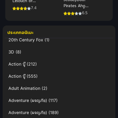
Lelouch of
Pirates Ahoy!
the
7.4
(2006) สคูบี้ดู
6.5
ReSurrection
เรือโจรสลัด
โค้ดกีอัส การ
พากย์ไทย
คืนชีพของ
ลูลูช ซับไทย
ประเภทอนิเมะ
20th Century Fox
(1)
3D
(8)
Action บู๊
(212)
Action บู๊
(555)
Adult Animation
(2)
Adventure (ผจญภัย)
(117)
Adventure (ผจญภัย)
(189)