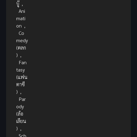
บู๊
,
Ani
mati
on
,
Co
medy
(ตลก
)
,
Fan
tasy
(แฟน
ตาซี
)
,
Par
ody
(ล้อ
เลียน
)
,
Sch