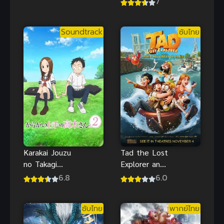
7
น้ำแข็งแห่ง
คุงกับโรงเรียน
หัวใจ ซับไทย
ปิศาจ ภาค 1
รักวัยรุ่นสุดซึ้ง
Soundtrack
ซับไทย
Karakai Jouzu
Tad the Lost
no Takagi
Explorer and
san 2 แกล้ง
the Emerald
6.8
6.0
นัก รักนะ รู้ยัง
Tablet
ภาค 2
(2022) ซับ
ซับไทย
พากย์ไทย
ไทย