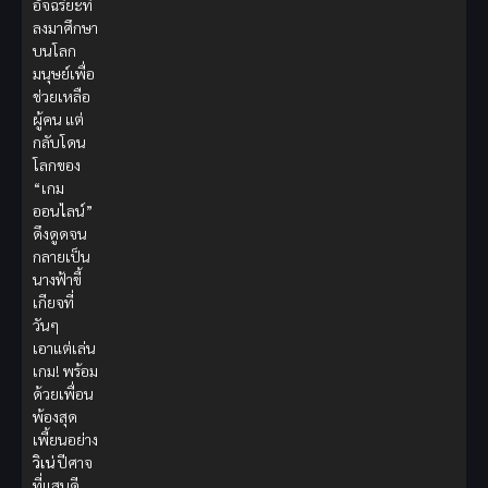
อัจฉริยะที่
ลงมาศึกษา
บนโลก
มนุษย์เพื่อ
ช่วยเหลือ
ผู้คน แต่
กลับโดน
โลกของ
“เกม
ออนไลน์”
ดึงดูดจน
กลายเป็น
นางฟ้าขี้
เกียจที่
วันๆ
เอาแต่เล่น
เกม! พร้อม
ด้วยเพื่อน
พ้องสุด
เพี้ยนอย่าง
วิเน่
ปีศาจ
ที่แสนดี