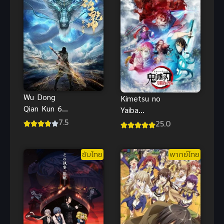
Wu Dong
Kimetsu no
Qian Kun 6
Yaiba
(Martial
Katanakaji no
7.5
25.0
Universe 6)
Sato
มหายุทธหยุด
ซับไทย
พากย์ไทย
พิภพ ภาค 6