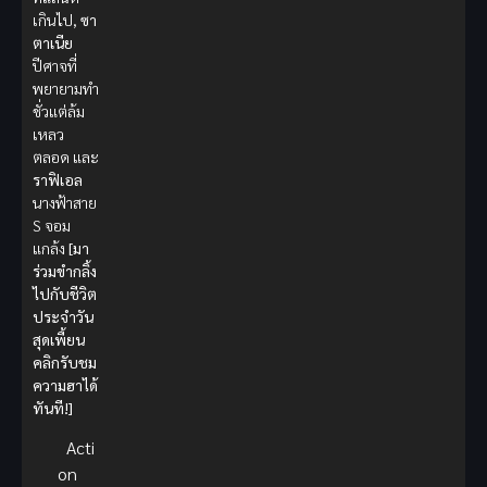
เกินไป,
ซา
ตาเนีย
ปีศาจที่
พยายามทำ
ชั่วแต่ล้ม
เหลว
ตลอด และ
ราฟิเอล
นางฟ้าสาย
S จอม
แกล้ง
[มา
ร่วมขำกลิ้ง
ไปกับชีวิต
ประจำวัน
สุดเพี้ยน
คลิกรับชม
ความฮาได้
ทันที!]
Acti
on