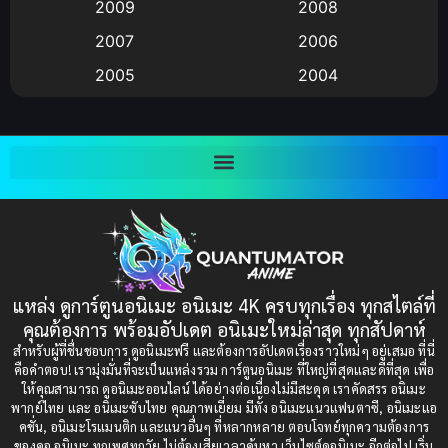
2009
2008
Big tits (นมใหญ่)
(19)
2007
2006
2005
2004
Bitch (ผู้หญิงร่าน)
(1)
2003
2002
Blackmail (ข่มขู่)
(1)
2001
2000
Blood
(1)
1999
1998
1997
1996
Bondage (ทาส)
(1)
1993
1992
boys love
(1)
1991
1990
แหล่ง ดูการ์ตูนอนิเมะ อนิเมะ 4K ครบทุกเรื่อง ทุกสไตล์ที่
Censored (เซ็นเซอร์)
1989
(19)
1988
คุณต้องการ พร้อมอัปเดต อนิเมะใหม่ล่าสุด ทุกสัปดาห์
1987
1985
สำหรับผู้ที่ชื่นชอบการ ดูอนิเมะฟรี และต้องการอัปเดตเรื่องราวใหม่ๆ อยู่เสมอ ที่นี่
Comedy (ตลก)
(235)
คือคำตอบ! เรามุ่งมั่นที่จะเป็นแหล่งรวม การ์ตูนอนิเมะ ที่ใหญ่ที่สุดและดีที่สุด เพื่อ
1984
1983
ให้คุณสามารถ ดูอนิเมะออนไลน์ ได้อย่างต่อเนื่องไม่มีสะดุด เราคัดสรร อนิเมะ
Comedy (ตลก)
(85)
พากย์ไทย และ อนิเมะซับไทย คุณภาพเยี่ยม มีทั้ง อนิเมะแนวแฟนตาซี, อนิเมะแอ
1982
1981
คชั่น, อนิเมะโรแมนติก และแนวอื่นๆ ที่หลากหลาย ตอบโจทย์ทุกความต้องการ
ของคอ อนิเมะ ทุกเพศทุกวัย ไม่ต้องเสียเวลาค้นหา เว็บไซต์ดูอนิเมะ อีกต่อไป เริ่ม