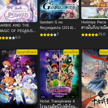
Gundam G no
Horimiya Piece 
BARBIE AND THE
Reconguista (2014)
สาวมั่นกับนายมื
MAGIC OF PEGASUS
กันดั้ม จี โนะ เรคอ
ไทย
7
25.0
D (2005) บาร์บี้กับ
6.5
นกิสต้า
เวทมนตร์แห่งพีกาซัส
พากย์ไทย
Soundtrack
พากย์ไทย
Soun
Hotel Transylvania 4
โรงแรมผีหนีไปพักร้อน