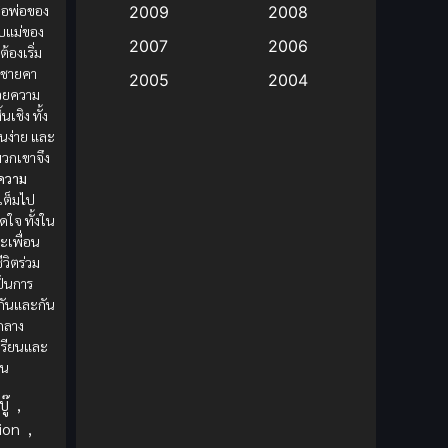
ื่อพ่อของ
2009
2008
ับแม่ของ
Big tits (นมใหญ่)
(19)
2007
2006
้องเริ่ม
ต้ชายคา
2005
2004
Bitch (ผู้หญิงร่าน)
(1)
้วยความ
2003
2002
นเชิง ทั้ง
Blackmail (ข่มขู่)
(1)
คนง่าย และ
2001
2000
 พวกเขาจึง
ความ
Blood
(1)
1999
1998
่เต็มไป
1997
1996
ดใจ ทั้งใน
Bondage (ทาส)
(1)
ะเพื่อน
1993
1992
ชีวิตร่วม
boys love
(1)
ป็นการ
1991
1990
ันและกัน
Censored (เซ็นเซอร์)
1989
(19)
1988
กลาง
เรียนและ
1987
1985
Comedy (ตลก)
(235)
่น
1984
1983
ู๊
,
Comedy (ตลก)
(85)
1982
1981
ion
,