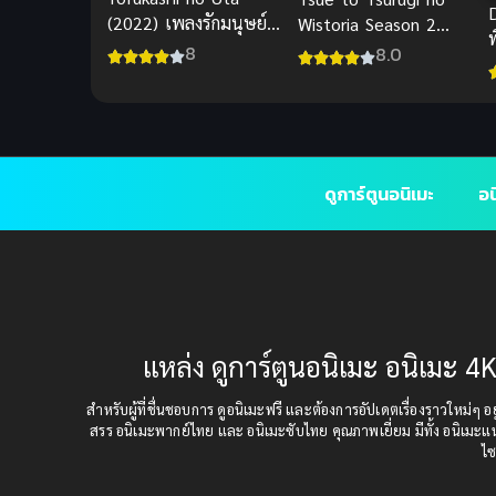
D
(2022) เพลงรักมนุษย์
Wistoria Season 2
ค้างคาว
ตำนานดาบและคทา ซับ
8
8.0
ไทย ตอนใหม่
ดูการ์ตูนอนิเมะ
อน
แหล่ง ดูการ์ตูนอนิเมะ อนิเมะ 4K
สำหรับผู้ที่ชื่นชอบการ ดูอนิเมะฟรี และต้องการอัปเดตเรื่องราวใหม่ๆ อยู่
สรร อนิเมะพากย์ไทย และ อนิเมะซับไทย คุณภาพเยี่ยม มีทั้ง อนิเมะ
ไซ