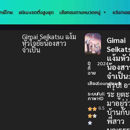
กย์ไทย
อนิเมะเรตติ้งสูงสุด
เลือกชมตามหมวดหมู่
แจ้ง/ขออ
Gimai Seikatsu แง้ม
Gimai
หัวใจยัยน้องสาว
Seikat
จำเป็น
แง้มหัว
ปี
2024
น้องสา
ที่
ฉาย
จำเป็น
เสียง
Soundtrack
สรุป! อ
ระ ยูตะ
ระบบ
Full
ภาพ
HD
มาอยู่ร
6.5
บ้านกับ
พี่สาว
บุญธรรม