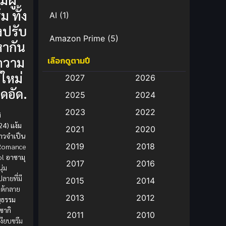
ม ทั้ง
AI
(1)
งปรับ
Amazon Prime
(5)
หากัน
ความ
เลือกดูตามปี
Anal (ประตูหลัง)
(11)
์ใหม่
2027
2026
Animation
(583)
ึดอัด.
2025
2024
Animation การ์ตูน
(88)
2023
2022
i
24) แง้ม
2021
2020
Animation อนิเมะ
(72)
สาวจำเป็น
2019
2018
์ Romance
Animation แอนิเมชั่น
(1)
ol
อาซามุ
2017
2016
ุ่ม
Animation แอนิเมชัน
(19)
ลายที่มี
2015
2014
 ได้กลาย
2013
2012
ญธรรม
anime
(9)
ซากิ
2011
2010
เงียบขรึม
Anime อนิเมะ
(112)