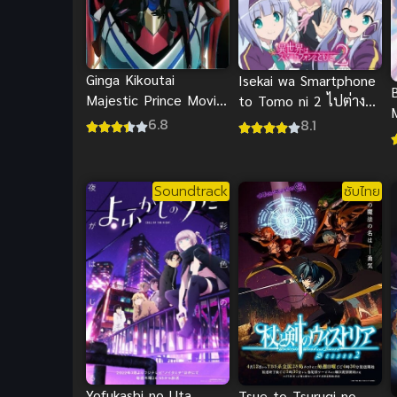
Ginga Kikoutai
Isekai wa Smartphone
Majestic Prince Movie:
to Tomo ni 2 ไปต่าง
Kakusei no Idenshi หุ่น
โลกก็ต้องไปกับสมาร์ท
6.8
8.1
3
รบพิทักษ์โลก เดอะมูฟวี่
โฟนสิ
ซับไทย
Soundtrack
ซับไทย
Yofukashi no Uta
Tsue to Tsurugi no