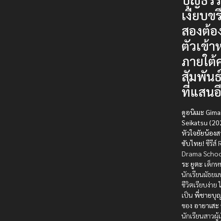
เงียบขรึ
สองต้อ
ตัวเข้า
ภายใต้
สัมพันธ
ที่แสนอ
ดูอนิเมะ Gima
Seikatsu (20
หัวใจยัยน้อง
ซับไทย!
ซีรีส
Drama Scho
ระ ยูตะ
เด็กหน
นักเรียนมัธยมป
ชีวิตเรียบง่าย
เป็น
พี่ชายบุ
ของ
อายาเสะ 
นักเรียนสาวผู้