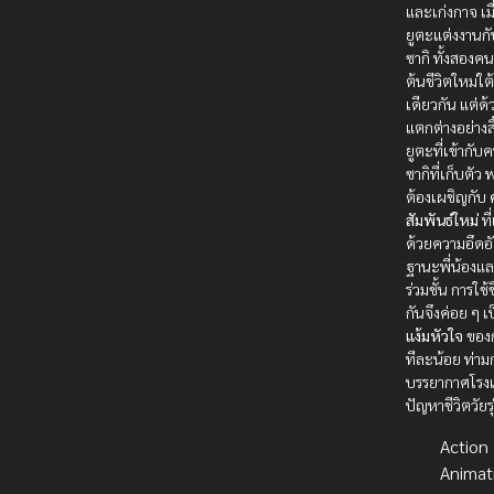
และเก่งกาจ เม
ยูตะแต่งงานก
ซากิ ทั้งสองคนต
ต้นชีวิตใหม่ใ
เดียวกัน แต่ด
แตกต่างอย่างสิ้
ยูตะที่เข้ากับ
ซากิที่เก็บตัว
ต้องเผชิญกับ
สัมพันธ์ใหม่
ที
ด้วยความอึดอั
ฐานะพี่น้องแล
ร่วมชั้น การใช้
กันจึงค่อย ๆ เ
แง้มหัวใจ
ของก
ทีละน้อย ท่าม
บรรยากาศโรง
ปัญหาชีวิตวัยรุ
Action บ
Animat