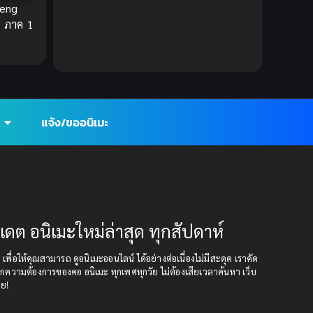
heng
Ecchi (ทะลึ่ง)
(25)
ิศ ภาค 1
Economy
(1)
Emotional ซึ้งกินใจ
(2)
Family
(13)
แจ้ง/ขออนิเมะ
Family ครอบครัว
(37)
Fantasy (แฟนตาซี)
(109)
Fantasy (แฟนตาซี)
(395)
ปเดต อนิเมะใหม่ล่าสุด ทุกสัปดาห์
Fantasy จินตนาการ
(93)
ุด เพื่อให้คุณสามารถ ดูอนิเมะออนไลน์ ได้อย่างต่อเนื่องไม่มีสะดุด เราคัด
กความต้องการของคอ อนิเมะ ทุกเพศทุกวัย ไม่ต้องเสียเวลาค้นหา เว็บ
Feel Good ฟีลกู้ด
(5)
อย!
Football
(2)