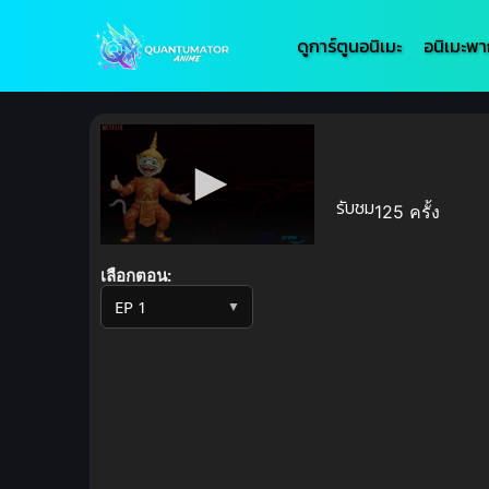
ดูการ์ตูนอนิเมะ
อนิเมะพา
รับชม
125 ครั้ง
Volume
90%
เลือกตอน:
▼