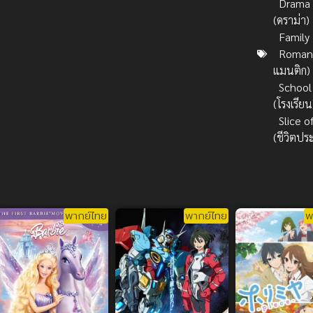
Drama
(ดราม่า)
Family
Romanc
แมนติก)
School
(โรงเรียน
Slice of
(ชีวิตปร
พากย์ไทย
พากย์ไทย
พ