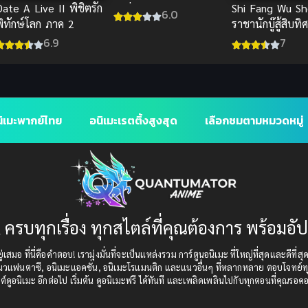
ate A Live II พิชิตรัก
Shi Fang Wu S
เปลี่ยนร่างไปป่วนโลก
6.0
พิทักษ์โลก ภาค 2
ราชานักบู๊สู้สิบท
พากย์
6.9
7
ิเมะพากย์ไทย
อนิเมะเรตติ้งสูงสุด
เลือกชมตามหมวดหมู่
 ครบทุกเรื่อง ทุกสไตล์ที่คุณต้องการ พร้อมอั
เสมอ ที่นี่คือคำตอบ! เรามุ่งมั่นที่จะเป็นแหล่งรวม การ์ตูนอนิเมะ ที่ใหญ่ที่สุดและดีที่ส
แนวแฟนตาซี, อนิเมะแอคชั่น, อนิเมะโรแมนติก และแนวอื่นๆ ที่หลากหลาย ตอบโจทย์ทุ
ต์ดูอนิเมะ อีกต่อไป เริ่มต้น ดูอนิเมะฟรี ได้ทันที และเพลิดเพลินไปกับทุกตอนที่คุณรอค