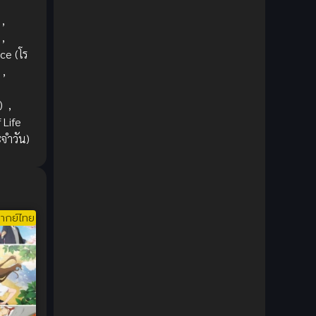
1980
1979
Comic Book การ์ตูน
(1)
,
1977
1972
,
Coming of Age ก้าวพ้นวัย
(7)
e (โร
,
Coming-of-Age ก้าวผ่านวัย
(6)
Creampie (หลั่งใน)
(19)
)
,
 Life
Crime
(8)
ะจำวัน)
Crime อาชญากรรม
(10)
Cultivation
(33)
ากย์ไทย
Cyberpunk
(4)
Dark Fantasy
(25)
Dark Fantasy ดาร์กแฟนตาซี
(1)