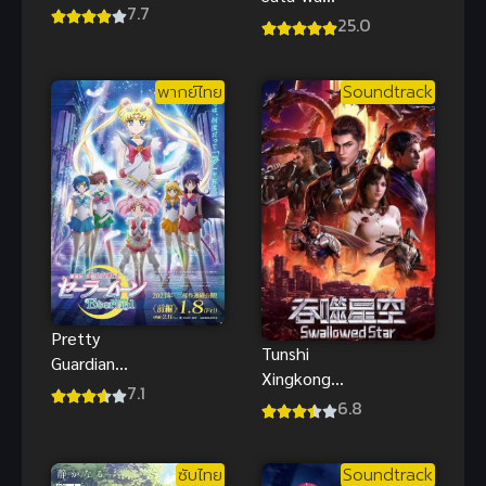
Genesis (ซับ
7.7
Shachiku
25.0
ไทย)
Shidai ซับไทย
พากย์ไทย
Soundtrack
Pretty
Tunshi
Guardian
Xingkong
Sailor Moon
7.1
มหาศึกล้าง
6.8
Eternal The
พิภพ ภาค 1
Movie พริตตี้
การ์เดี้ยน เซ
ซับไทย
Soundtrack