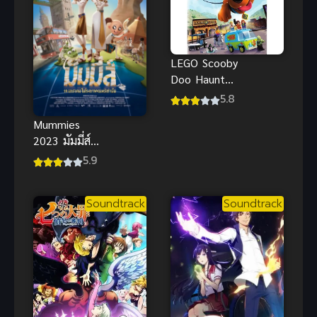
LEGO Scooby
Doo Haunted
Hollywood
5.8
อาถรรพ์เมือง
Mummies
มายา พากย์
2023 มัมมี่ส์
ไทย
ซับไทย
5.9
แอนิเมชัน
ครอบครัวผจญ
Soundtrack
Soundtrack
ภัยสุดแสนน่า
รัก