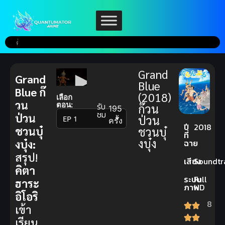
Grand
Grand
Blue
Blue ก๊
(2018)
เลือก
วน
ตอน:
รับ
ก๊วน
195
ชม
ป่วน
ป่วน
▼
ครั้ง
ปี
2018
ชวนบุ๋
ชวนบุ๋
ที่
งบุ๋ง
งบุ๋ง:
ฉาย
สรุป!
เสียง
Soundtr
คิตา
ระบบ
Full
ฮาระ
ภาพ
HD
อิโอริ
8
เข้า
เรียน