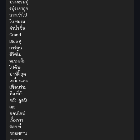
ป่วนชวนบุ๋
งบุ๋ง
เขาถูก
ลากเข้าไป
ใน
ชมรม
ดำน้ำ
ชื่อ
Grand
Blue
ดู
การ์ตูน
ชีวิตใน
ชมรมเต็ม
ไปด้วย
ปาร์ตี้
สุด
เหวี่ยงและ
เพื่อนร่วม
ทีม
ที่บ้า
คลั่ง.
ดูอนิ
เมะ
ออนไลน์
เรื่องราว
ตลก
ที่
ผสมผสาน
ความฮา