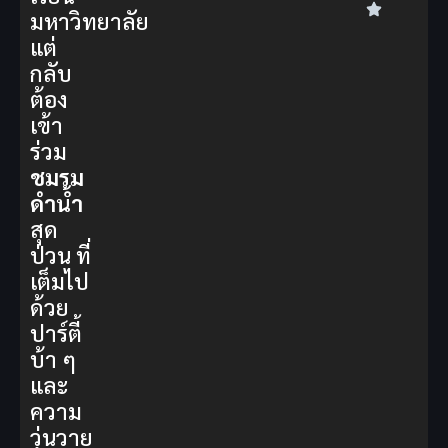
มหาวิทยาลัย
แต่
กลับ
ต้อง
เข้า
ร่วม
ชมรม
ดำน้ำ
สุด
ป่วน ที่
เต็มไป
ด้วย
ปาร์ตี้
บ้า ๆ
และ
ความ
วุ่นวาย