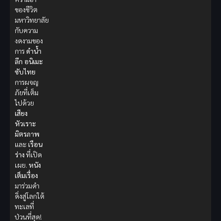
ของชีวิต
มหาวิทยาลัย
กับความ
งดงามของ
การ
ดำน้ำ
ลึก
อนิเมะ
ซับไทย
การผจญ
ภัยที่เต็ม
ไปด้วย
เสียง
หัวเราะ
มิตรภาพ
และ
เรือน
ร่าง
ที่เปิด
เผย.
หนัง
เต็มเรื่อง
มาร่วมดำ
ดิ่งสู่โลกใต้
ทะเลที่
ป่วนที่สุด!