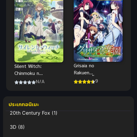
เลอร์ มูน อีเท
อร์นัล เดอะ
มูฟวี่ พากย์
ไทย
Grisaia no
Silent Witch:
Rakuen
Chinmoku no
ฮาเร็มในรั้ว
Majo no
9
N/A
โรงเรียน ภาค
Kakushigoto
2
ไซเลนต์วิตช์
ความลับของ
ประเภทอนิเมะ
แม่มดแห่ง
20th Century Fox
(1)
ความเงียบ
3D
(8)