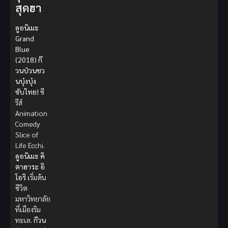
สุดฮา
ดูอนิเมะ
Grand
Blue
(2018) ก๊
วนป่วนชว
นบุ๋งบุ๋ง
ซับไทย!
ซี
รีส์
Animation
Comedy
Slice of
Life Ecchi.
ดูอนิเมะ
คิ
ตาฮาระ อิ
โอริ
เริ่มต้น
ชีวิต
มหาวิทยาลัย
ที่เมืองริม
ทะเล.
ก๊วน