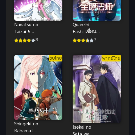
Nanatsu no
Quanzhi
Taizai 5
Fashi เซียน
Funnu no
จอมเวทย์เต็ม
8
7
Shinpan ศึก
พิกัด ภาค 1
ตำนาน 7
ซับไทย
พากย์ไทย
อัศวิน ภาค 5
มังกรพิพากษา
Shingeki no
Isekai no
Bahamut –
Sata wa