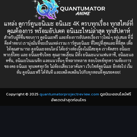
1993
1992
boys love
(1)
1991
1990
แหล่ง ดูการ์ตูนอนิเมะ อนิเมะ 4K ครบทุกเรื่อง ทุกสไตล์ที่
Censored (เซ็นเซอร์)
1989
(19)
1988
คุณต้องการ พร้อมอัปเดต อนิเมะใหม่ล่าสุด ทุกสัปดาห์
1987
1985
สำหรับผู้ที่ชื่นชอบการ ดูอนิเมะฟรี และต้องการอัปเดตเรื่องราวใหม่ๆ อยู่เสมอ ที่นี่
Comedy (ตลก)
(235)
คือคำตอบ! เรามุ่งมั่นที่จะเป็นแหล่งรวม การ์ตูนอนิเมะ ที่ใหญ่ที่สุดและดีที่สุด เพื่อ
1984
1983
ให้คุณสามารถ ดูอนิเมะออนไลน์ ได้อย่างต่อเนื่องไม่มีสะดุด เราคัดสรร อนิเมะ
Comedy (ตลก)
(85)
พากย์ไทย และ อนิเมะซับไทย คุณภาพเยี่ยม มีทั้ง อนิเมะแนวแฟนตาซี, อนิเมะแอ
1982
1981
คชั่น, อนิเมะโรแมนติก และแนวอื่นๆ ที่หลากหลาย ตอบโจทย์ทุกความต้องการ
ของคอ อนิเมะ ทุกเพศทุกวัย ไม่ต้องเสียเวลาค้นหา เว็บไซต์ดูอนิเมะ อีกต่อไป เริ่ม
1980
1979
Comic Book การ์ตูน
(1)
ต้น ดูอนิเมะฟรี ได้ทันที และเพลิดเพลินไปกับทุกตอนที่คุณรอคอย!
1977
1972
Coming of Age ก้าวพ้นวัย
(7)
Copyright © 2025
quantumatorprojectreview.com
ดูอนิเมะออนไลน์ฟรี
Coming-of-Age ก้าวผ่านวัย
(6)
อัพเดตล่าสุดก่อนใคร
Creampie (หลั่งใน)
(19)
Crime
(8)