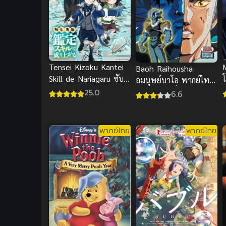
Tensei Kizoku Kantei
Baoh Raihousha
Skill de Nariagaru ซับ
โ
อมนุษย์บาโอ พากย์ไทย
ไทย
อนิเมะแอคชั่นไซไฟสุด
25.0
6.6
เดือดมันส์
พากย์ไทย
พากย์ไทย