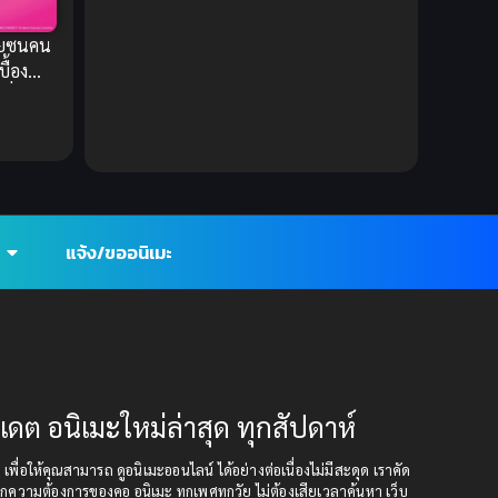
Ecchi (ทะลึ่ง)
(25)
ัยซนคน
ื้อง
Economy
(1)
ี่ปุ่น
Emotional ซึ้งกินใจ
(2)
Family
(13)
Family ครอบครัว
(37)
แจ้ง/ขออนิเมะ
Fantasy (แฟนตาซี)
(395)
Fantasy (แฟนตาซี)
(109)
Fantasy จินตนาการ
(93)
ปเดต อนิเมะใหม่ล่าสุด ทุกสัปดาห์
Feel Good ฟีลกู้ด
(5)
ุด เพื่อให้คุณสามารถ ดูอนิเมะออนไลน์ ได้อย่างต่อเนื่องไม่มีสะดุด เราคัด
กความต้องการของคอ อนิเมะ ทุกเพศทุกวัย ไม่ต้องเสียเวลาค้นหา เว็บ
Football
(2)