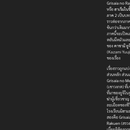
Grisaia no R
หรือ
ฮาเร็มในร
ภาค 2
เป็นบทส
ราวต่อจากภาคแ
ข้นกว่าเดิมมา
ภาคนี้จะเปิด
ตอันมืดมัวแ
ของ
คาซามิ ยูจ
(Kazami Yuuji
ของเรื่อง
เรื่องราวถูกแบ
ส่วนหลัก ส่วน
Grisaia no M
(เขาวงกต) ที่เ
ที่มาของยูจิใ
ฆ่าผู้เชี่ยวชา
ละเอียดของชี
โรงเรียนมิฮามะ
สองคือ
Grisai
Rakuen
(สรวง
เมื่อยูจิต้องถ