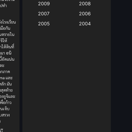
2009
2008
ไปทำ
Big tits (นมใหญ่)
(19)
2007
2006
ห่งโรงเรียน
2005
2004
Bitch (ผู้หญิงร่าน)
(1)
มมือกัน
2003
2002
ันตรายใน
Blackmail (ข่มขู่)
(1)
จิให้
2001
2000
ต้ดินที่
กมา
อนิ
Blood
(1)
1999
1998
ี้อัดแน่น
1997
1996
ละ
Bondage (ทาส)
(1)
ากภาค
1993
1992
ama
และ
boys love
(1)
1991
1990
ลัก มัน
้งสุดท้าย
Censored (เซ็นเซอร์)
1989
(19)
1988
องยูจิและ
ื่อก้าว
1987
1985
Comedy (ตลก)
(85)
สนเจ็บ
1984
1983
บสรวง
Comedy (ตลก)
(235)
ง
1982
1981
ู๊
,