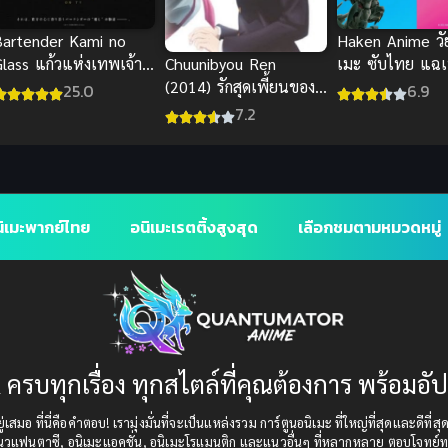
Bartender Kami no
Haken Anime ว
Chuunibyou Ren
Glass แก้วแห่งเทพเจ้า
เมะ ซับไทย แฉเบ
(2014) รักสุดเพี้ยนของ
ซับไทย
หลังวงการอนิเมะญ
25.0
6.9
ยัยเกรียนหลุดโลก ภาค 2
สุดปัง
7.2
ิเมะพากย์ไทย
อนิเมะเรตติ้งสูงสุด
เลือกชมตามหมวดหมู่
 ครบทุกเรื่อง ทุกสไตล์ที่คุณต้องการ พร้อมอั
เสมอ ที่นี่คือคำตอบ! เรามุ่งมั่นที่จะเป็นแหล่งรวม การ์ตูนอนิเมะ ที่ใหญ่ที่สุดและดีที่ส
แนวแฟนตาซี, อนิเมะแอคชั่น, อนิเมะโรแมนติก และแนวอื่นๆ ที่หลากหลาย ตอบโจทย์ทุ