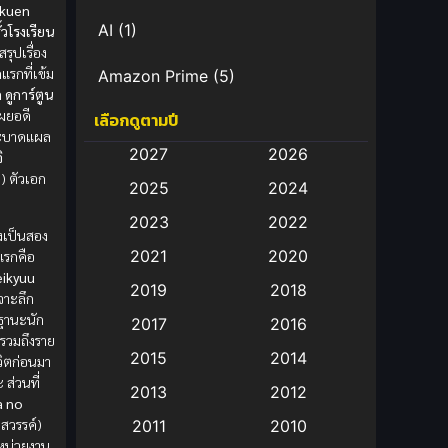
akuen
AI
(1)
ั้วโรงเรียน
รุปเรื่อง
รกที่เข้ม
Amazon Prime
(5)
ก
ดูการ์ตูน
เผยอดี
เลือกดูตามปี
Anal (ประตูหลัง)
(11)
ละบาดแผล
2027
2026
ิ
Animation
(583)
) ตัวเอก
2025
2024
Animation การ์ตูน
(88)
2023
2022
่งเป็นสอง
2021
2020
แรกคือ
Animation อนิเมะ
(72)
eikyuu
2019
2018
จาะลึก
Animation แอนิเมชั่น
(1)
นฐานะนัก
2017
2016
ญ รวมถึงราย
Animation แอนิเมชัน
(19)
2015
2014
วิตก่อนมา
 ส่วนที่
2013
2012
anime
(9)
a no
สวรรค์)
2011
2010
Anime อนิเมะ
(112)
ูกหน่วยงาน