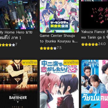
Yakuza Fiancé 
My Home Hero มาย
Game Center Shoujo
wa Tanin ga Ii 
ฮมฮีโร่ ภาค 1
to Ibunka Kouryuu แลก
24.0
7
เปลี่ยนวัฒนธรรมกับสาว
7.5
เกมเซ็นเตอร์
พากย์ไทย
พากย์ไทย