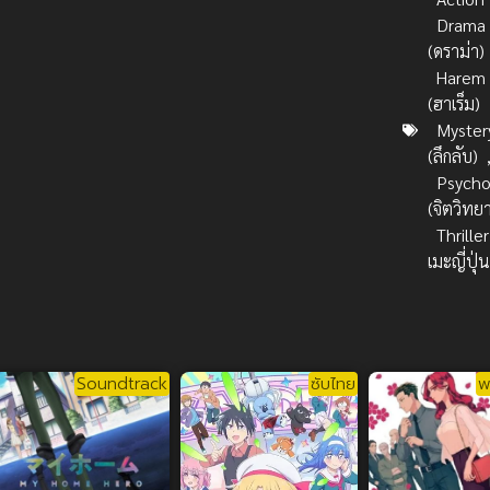
Drama
(ดราม่า)
Harem
(ฮาเร็ม)
Myster
(ลึกลับ)
Psycho
(จิตวิทย
Thriller
เมะญี่ปุ่
Soundtrack
ซับไทย
พ