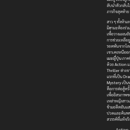
ลับนำตัวกลับ
ภารกิจสุดท้าย
สาว ๆ ทั้งห้าแ
มิฮามะต้องร่ว
เพื่อวางแผนอ
การช่วยเหลือยู
รอดพ้นจากโลกใ
เขาเคยหนีออ
เมะญี่ปุ่น
ภาคน
ด้วย
Action
แ
Thriller
ต่างจ
แรกที่เป็น
Dr
Mystery
เป็นห
คือการต่อสู้ครั
เพื่ออิสรภาพข
เหล่าหญิงสาวเพ
ข้ามอดีตอันแ
ปวดและค้นพ
สวรรค์ที่แท้จริ
Action บ