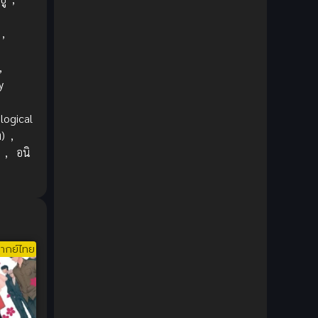
1980
1979
Comic Book การ์ตูน
(1)
1977
1972
,
Coming of Age ก้าวพ้นวัย
(7)
,
Coming-of-Age ก้าวผ่านวัย
(6)
y
,
Creampie (หลั่งใน)
(19)
logical
า)
,
Crime
(8)
,
อนิ
Crime อาชญากรรม
(10)
น
Cultivation
(33)
Cyberpunk
(4)
ากย์ไทย
Dark Fantasy
(25)
Dark Fantasy ดาร์กแฟนตาซี
(1)