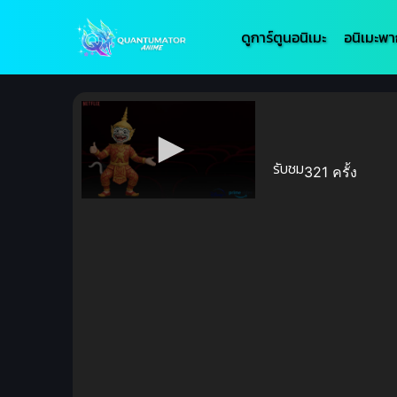
ดูการ์ตูนอนิเมะ
อนิเมะพา
รับชม
321 ครั้ง
Volume
90%