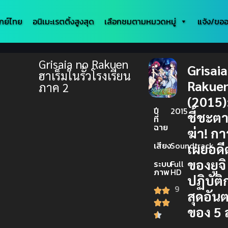
กย์ไทย
อนิเมะเรตติ้งสูงสุด
เลือกชมตามหมวดหมู่
แจ้ง/ขออ
Grisaia no Rakuen
Grisaia
ฮาเร็มในรั้วโรงเรียน
Rakue
ภาค 2
(2015):
ปี
2015
ชี้ชะตา
ที่
ฉาย
ฆ่า! กา
เสียง
Soundtrack
เผยอดี
ของยูจ
ระบบ
Full
ภาพ
HD
ปฏิบัติ
9
สุดอัน
ของ 5 