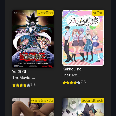
คุณนางฟ้าข้าง
ทำไงได้ ก็คน
ห้องไป ผมคง
มันรักไปแล้ว
พากย์ไทย
ซับไทย
มีชีวิตต่อไปไม่
ได้อีกแล้ว
Kakkou no
Yu-Gi-Oh
Iinazuke
TheMovie ยูกิ
Season 2 รัก
7.5
เกมกลคน
7.5
อลวนคนสลับ
อัจฉริยะ เดอะ
บ้าน ภาค 2
มูฟวี่ ศึก
พากย์ไทย/ซับ
Soundtrack
ปริศนาด้านมืด
(2017) พากย์
ไทย