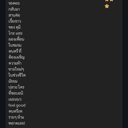
รอคอย
กลับมา
สานต่อ
เรื่องราว
ของ คุมิ
โกะ และ
ผองเพื่อน
ในชมรม
ดนตรี ที่
ต้องเผชิญ
ความท้า
ทายใหม่ๆ
ในช่วงชีวิต
มัธยม
ปลาย ใคร
ที่ชอบอนิ
เมะแนว
feel good
ดนตรีเพ
ราะๆ ห้าม
พลาดเลย!