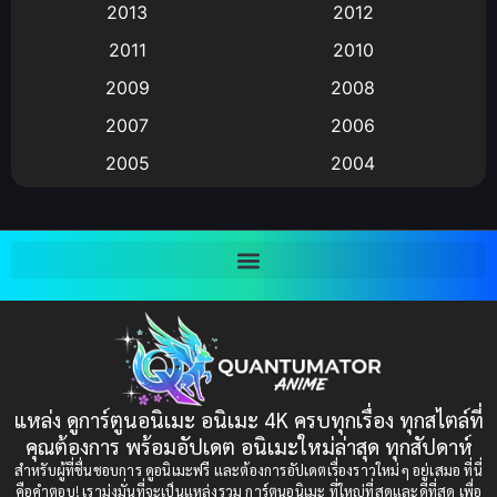
2013
2012
anime
(9)
2011
2010
Anime อนิเมะ
(112)
2009
2008
Big tits (นมใหญ่)
(19)
2007
2006
2005
2004
Bitch (ผู้หญิงร่าน)
(1)
2003
2002
Blackmail (ข่มขู่)
(1)
2001
2000
Blood
(1)
1999
1998
1997
1996
Bondage (ทาส)
(1)
1993
1992
boys love
(1)
1991
1990
แหล่ง ดูการ์ตูนอนิเมะ อนิเมะ 4K ครบทุกเรื่อง ทุกสไตล์ที่
Censored (เซ็นเซอร์)
1989
(19)
1988
คุณต้องการ พร้อมอัปเดต อนิเมะใหม่ล่าสุด ทุกสัปดาห์
1987
1985
สำหรับผู้ที่ชื่นชอบการ ดูอนิเมะฟรี และต้องการอัปเดตเรื่องราวใหม่ๆ อยู่เสมอ ที่นี่
Comedy (ตลก)
(235)
คือคำตอบ! เรามุ่งมั่นที่จะเป็นแหล่งรวม การ์ตูนอนิเมะ ที่ใหญ่ที่สุดและดีที่สุด เพื่อ