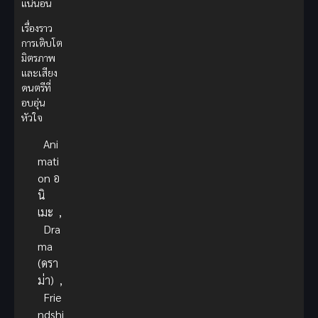
แน่นอน
เรื่องราว
การเติบโต
มิตรภาพ
และเสียง
ดนตรีที่
อบอุ่น
หัวใจ
Ani
mati
on อ
นิ
เมะ
,
Dra
ma
(ดรา
ม่า)
,
Frie
ndshi