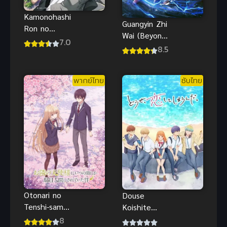
Kamonohashi
Guangyin Zhi
Ron no
Wai (Beyond
Kindan Suiri
7.0
Time’s Gaze)
8.5
Season 2 สืบ
เหนือกาลเวลา
ลับฉบับคาโม
(ซับไทย)
โนะฮาชิ รอน
พากย์ไทย
ซับไทย
ภาค 2
Otonari no
Douse
Tenshi-sama
Koishite
(2023) ขาด
Shimaunda
8