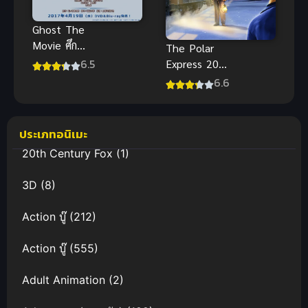
Ghost The
Movie ศึก
The Polar
100 อายคอน
6.5
Express 2004
ซับไทย ภาพ
เดอะโพลาร์
6.6
คมชัดHD สุด
เอ็กซ์เพรส
มันส์ เต็มเรื่อง
พากย์ไทย
แอนิเมชันชั้น
ประเภทอนิเมะ
ดี
20th Century Fox
(1)
3D
(8)
Action บู๊
(212)
Action บู๊
(555)
Adult Animation
(2)