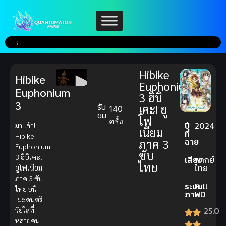
Hibike
Hibike
Euphonium
Euphonium
3 ฮิบิ
3
รับ
เคะ! ยู
140
ชม
โฟ
ครั้ง
ปี
2024
มาแล้ว!
เนียม
ที่
Hibike
ฉาย
ภาค 3
Euphonium
ซับ
3 ฮิบิเคะ!
เสียง
พากย์
ไทย
ไทย
ยูโฟเนียม
ภาค 3 ซับ
ระบบ
Full
ไทย อนิ
ภาพ
HD
เมะดนตรี
25.0
วัยใสที่
หลายคน