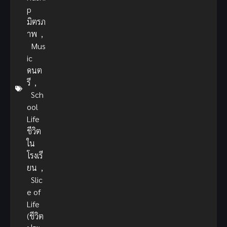
p
มิตรภ
าพ
,
Mus
ic
ดนต
รี
,
Sch
ool
Life
ชีวิต
ใน
โรงเรี
ยน
,
Slic
e of
Life
(ชีวิต