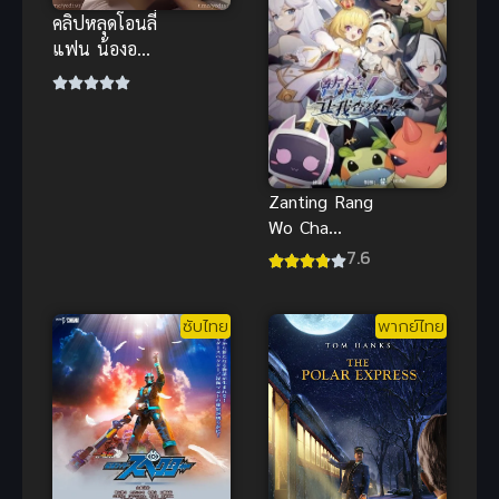
คลิปหลุดโอนลี่
แฟน น้องอา
วาย ผิวสีแทน
หุ่นดี โดนเล่น
เสียวสุดฟิน
Zanting Rang
Wo Cha
Gonglue
7.6
(2024) หยุด!
ให้ฉันเช็กคู่มือ
ซับไทย
พากย์ไทย
ก่อน