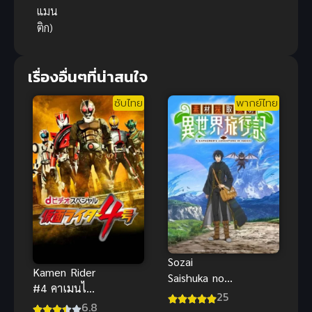
แมน
ติก)
เรื่องอื่นๆที่น่าสนใจ
ซับไทย
พากย์ไทย
Sozai
Kamen Rider
Saishuka no
#4 คาเมนไร
Isekai
25
เดอร์
6.8
Ryokouki ซับ