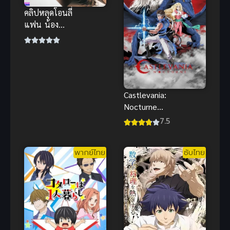
คลิปหลุดโอนลี่
แฟน น้อง
เหมียวสวิง รุม
2-1 ทั้งปากทั้ง
ล่าง ซอยมันส์
โคตรเดือด
Castlevania:
Nocturne
Season 2 แค
7.5
สเซิลเวเนีย น็
อกเทิร์น ภาค
พากย์ไทย
ซับไทย
2