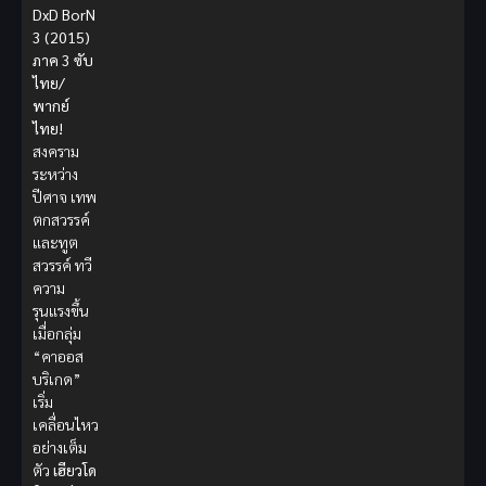
DxD BorN
3 (2015)
ภาค 3 ซับ
ไทย/
พากย์
ไทย!
สงคราม
ระหว่าง
ปีศาจ เทพ
ตกสวรรค์
และทูต
สวรรค์ ทวี
ความ
รุนแรงขึ้น
เมื่อกลุ่ม
“คาออส
บริเกด”
เริ่ม
เคลื่อนไหว
อย่างเต็ม
ตัว
เฮียวโด