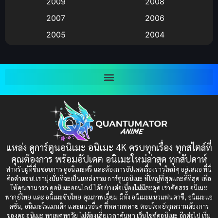
2009
2008
Big tits (นมใหญ่)
(19)
2007
2006
2005
2004
Bitch (ผู้หญิงร่าน)
(1)
2003
2002
Blackmail (ข่มขู่)
(1)
2001
2000
Blood
(1)
1999
1998
1997
1996
Bondage (ทาส)
(1)
1993
1992
boys love
(1)
1991
1990
แหล่ง ดูการ์ตูนอนิเมะ อนิเมะ 4K ครบทุกเรื่อง ทุกสไตล์ที่
Censored (เซ็นเซอร์)
1989
(19)
1988
คุณต้องการ พร้อมอัปเดต อนิเมะใหม่ล่าสุด ทุกสัปดาห์
1987
1985
สำหรับผู้ที่ชื่นชอบการ ดูอนิเมะฟรี และต้องการอัปเดตเรื่องราวใหม่ๆ อยู่เสมอ ที่นี่
Comedy (ตลก)
(85)
คือคำตอบ! เรามุ่งมั่นที่จะเป็นแหล่งรวม การ์ตูนอนิเมะ ที่ใหญ่ที่สุดและดีที่สุด เพื่อ
1984
1983
ให้คุณสามารถ ดูอนิเมะออนไลน์ ได้อย่างต่อเนื่องไม่มีสะดุด เราคัดสรร อนิเมะ
Comedy (ตลก)
(235)
พากย์ไทย และ อนิเมะซับไทย คุณภาพเยี่ยม มีทั้ง อนิเมะแนวแฟนตาซี, อนิเมะแอ
1982
1981
คชั่น, อนิเมะโรแมนติก และแนวอื่นๆ ที่หลากหลาย ตอบโจทย์ทุกความต้องการ
ของคอ อนิเมะ ทุกเพศทุกวัย ไม่ต้องเสียเวลาค้นหา เว็บไซต์ดูอนิเมะ อีกต่อไป เริ่ม
1980
1979
Comic Book การ์ตูน
(1)