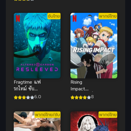
หมายเลข 4
ไทย
ซับไทย
ซับไทย
พากย์ไทย
Fragtime แฟ
Rising
รกไทม์ ซับ
Impact
ไทย
(2024) ไรซิ่ง
6.0
8
อิมแพ็ค
พากย์ไทย/ซับ
พากย์ไทย