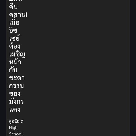
คืบ
คลาน!
เมื่อ
อิซ
เซย์
ต้อง
เผชิญ
หน้า
กับ
ชะตา
กรรม
ของ
มังกร
แดง
ดูอนิเมะ
High
School