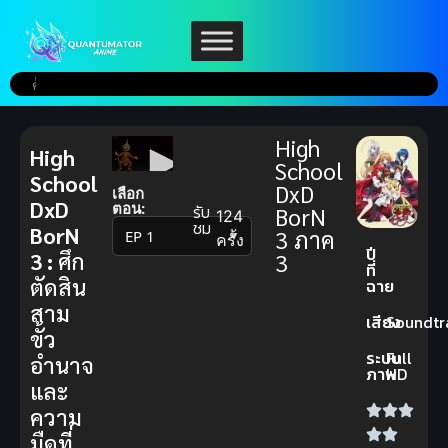
High
High
School
School
DxD
เลือก
DxD
ตอน:
รับ
BorN
124
ชม
BorN
3 ภาค
▼
ครั้ง
ปี
3 :
ศึก
3
ที่
ตัดสิน
ฉาย
สาม
เสียง
Soundtr
ขั้ว
ระบบ
Full
อำนาจ
ภาพ
HD
และ
ความ
มืดที่