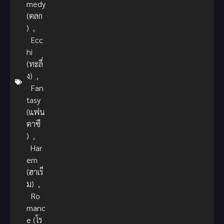
medy
(ตลก
)
,
Ecc
hi
(ทะลึ่
ง)
,
Fan
tasy
(แฟน
ตาซี
)
,
Har
em
(ฮาเร็
ม)
,
Ro
manc
e (โร