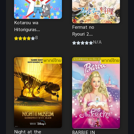
Kotarou wa
Fermat no
Hitorigurashi
Ryouri 2
โคทาโร่อยู่คน
8
อัจฉริยะ เมนู
N/A
เดียว
คณิตทฤษฏี
แฟร์มา
พากย์ไทย
พากย์ไทย
Night at the
BARBIE IN