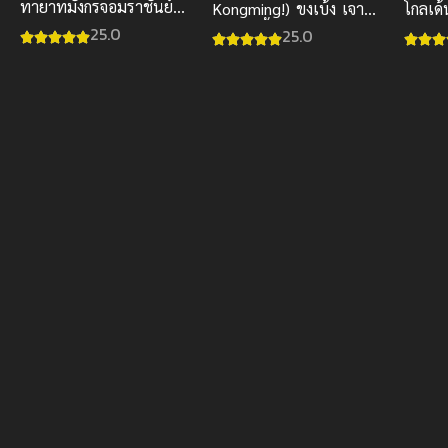
ทายาทมังกรจอมราชันย์
Kongming!) ขงเบ้ง เจาะ
โกลเด้
ซับไทย
เวลามาปั้นดาว
ไทย
25.0
25.0