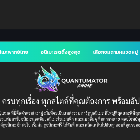
ิเมะพากย์ไทย
อนิเมะเรตติ้งสูงสุด
เลือกชมตามหมวดหมู่
 ครบทุกเรื่อง ทุกสไตล์ที่คุณต้องการ พร้อมอั
เสมอ ที่นี่คือคำตอบ! เรามุ่งมั่นที่จะเป็นแหล่งรวม การ์ตูนอนิเมะ ที่ใหญ่ที่สุดและดีที่ส
แนวแฟนตาซี, อนิเมะแอคชั่น, อนิเมะโรแมนติก และแนวอื่นๆ ที่หลากหลาย ตอบโจทย์ทุ
ต์ดูอนิเมะ อีกต่อไป เริ่มต้น ดูอนิเมะฟรี ได้ทันที และเพลิดเพลินไปกับทุกตอนที่คุณรอค