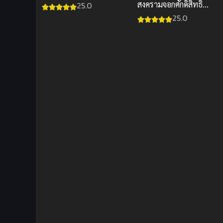
สงครามจอกศักดิ์สิทธิ์
25.0
ปลอม ซับไทย
25.0