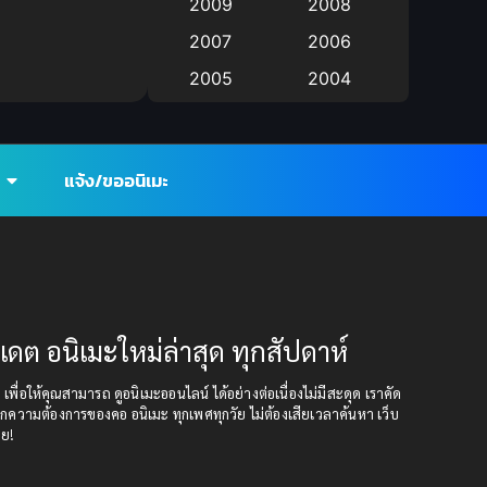
2009
2008
anime
(9)
2007
2006
Anime อนิเมะ
(112)
2005
2004
Big tits (นมใหญ่)
2003
(19)
2002
2001
2000
Bitch (ผู้หญิงร่าน)
(1)
แจ้ง/ขออนิเมะ
1999
1998
Blackmail (ข่มขู่)
(1)
1997
1996
1993
1992
Blood
(1)
1991
1990
Bondage (ทาส)
(1)
1989
1988
ปเดต อนิเมะใหม่ล่าสุด ทุกสัปดาห์
boys love
(1)
1987
1985
ุด เพื่อให้คุณสามารถ ดูอนิเมะออนไลน์ ได้อย่างต่อเนื่องไม่มีสะดุด เราคัด
1984
1983
กความต้องการของคอ อนิเมะ ทุกเพศทุกวัย ไม่ต้องเสียเวลาค้นหา เว็บ
Censored (เซ็นเซอร์)
อย!
(19)
1982
1981
1980
1979