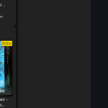
1980
1979
Comic Book การ์ตูน
(1)
ิ)
,
1977
1972
Coming of Age ก้าวพ้นวัย
(7)
on
Coming-of-Age ก้าวผ่านวัย
(6)
Creampie (หลั่งใน)
(19)
ซับไทย
Crime
(8)
Crime อาชญากรรม
(10)
Cultivation
(33)
Cyberpunk
(4)
Dark Fantasy
(25)
ild –
Dark Fantasy ดาร์กแฟนตาซี
(1)
d