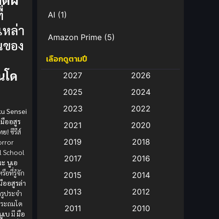
ี่
AI
(1)
หล่า
Amazon Prime
(5)
ยนของ
เลือกดูตามปี
Anal (ประตูหลัง)
(11)
ยนโด
2027
2026
Animation
(583)
2025
2024
Animation การ์ตูน
(88)
2023
2022
ku Sensei
มืออสูร
2021
2020
Animation อนิเมะ
(72)
ทย!
ซีรีส์
2019
2018
orror
Animation แอนิเมชั่น
(1)
l School
2017
2016
มะ
นูเอ
Animation แอนิเมชัน
(19)
รือที่รู้จัก
2015
2014
มืออสูรล่า
2013
2012
รูประจำ
anime
(9)
ยนประถมโด
2011
2010
นูเบ
มี
มือ
Anime อนิเมะ
(112)