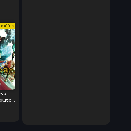
rease
DC Comics
(2)
Demon (ปีศาจ)
(2)
ากย์ไทย
Demons (ปีศาจ)
(6)
Detective (นักสืบ)
(1)
Detective สืบสวน
(6)
Donghua
(89)
Double penetration (สองรู)
(2)
two
olution
Drama (ดราม่า)
(112)
ค้นขอ
ION
Drama (ดราม่า)
(147)
DreamWorks
(4)