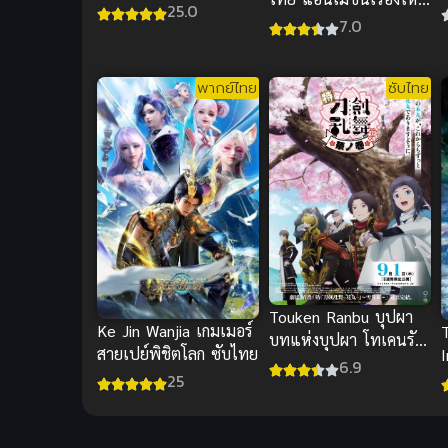
ค
25.0
สุดน่ารักจากอดัมแซนด์
7.0
พากย์ไทย
ซับไทย
Touken Ranbu บุปผา
Ke Jin Wanjia เกมเมอร์
บทแห่งบุปผา โทเคนรัน
สายเปย์พิชิตโลก ซับไทย
I
บุ ซับไทย อนิเมะต่อสู้สุด
6.9
25
ป่วน