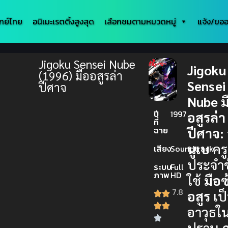
กย์ไทย
อนิเมะเรตติ้งสูงสุด
เลือกชมตามหมวดหมู่
แจ้ง/ขออ
Jigoku Sensei Nube
Jigoku
(1996) มืออสูรล่า
Sensei
ปีศาจ
Nube ม
ปี
1997
อสูรล่า
ที่
ฉาย
ปีศาจ:
นูเบ
ครู
เสียง
Soundtrack
ประจำชั
ระบบ
Full
ภาพ
HD
ใช้
มือซ
7.8
อสูร
เป
อาวุธใ
ปราบ
ภ