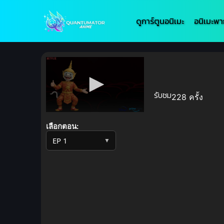
ดูการ์ตูนอนิเมะ
อนิเมะพา
รับชม
228 ครั้ง
Volume
90%
เลือกตอน:
▼