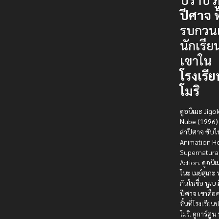
ปีศาจ
ท
รบกวนเ
นักเรี
เขาใน
โรงเรี
โมริ
ดูอนิเมะ Jigo
Nube (1996) 
ล่าปีศาจ ซับไ
Animation H
Supernatura
Action.
ดูอนิเ
โนะ เมย์สุเกะ
ห
กันในชื่อ
นูเบ
ปีศาจ
เขาคือค
ชั้นที่โรงเรี
โมริ.
ดูการ์ตูน