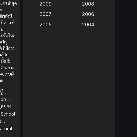
งแกร่งที่สุด
2009
2008
มะ
Big tits (นมใหญ่)
(19)
2007
2006
้พลังนี้
ผีปีศาจ
ที่
2005
2004
Bitch (ผู้หญิงร่าน)
(1)
าน
2003
2002
มะซับไทย
Blackmail (ข่มขู่)
(1)
ขวัญ
2001
2000
ิ
ที่มีฉาก
สู้กับ
Blood
(1)
1999
1998
นังเต็ม
1997
1996
ดตามการ
Bondage (ทาส)
(1)
จปราบผี
1993
1992
ละ!
boys love
(1)
1991
1990
ู๊
,
Censored (เซ็นเซอร์)
1989
(19)
1988
ion
,
 (สยอง
1987
1985
Comedy (ตลก)
(235)
School
1984
1983
)
,
Comedy (ตลก)
(85)
atural
1982
1981