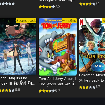
้างคาว
Kamen Rider G
7.1
กล้าแห่งแหวน ภาค 1
7.5
ซับไทย
Soundtrack
พากย์ไทย
พ
Pokemon Mew
Toaru Majutsu no
Tom And Jerry Around
Strikes Back Ev
ndex III อินเด็กซ์ คัมภีร์
The World ทอมแอนด์
โปเกมอน ความแ
5.7
คาถาต้องห้าม ภาค 3
6.8
เจอร์รี่ ตอน คู่วุ่นจุ้นรอบ
6.7
งมิวทู EVOLUT
โลก
พากย์ไทย