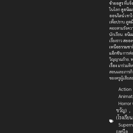
ซ้ายอสูร
ที่แข็
ในโลก
ดูอนิเ
ออนไลน์
เขาใช
เพื่อปราบ
ภูต
คอยตามรังคว
นักเรียน.
อนิเ
เรื่องราว
สยอง
เหนือธรรมชาต
แอ็กชัน
การต่อ
วิญญาณร้าย.
ห
เรื่อง
มาร่วมติ
สอนและภารกิ
ของครูผู้เสียส
Action บ
Animat
Horror
ขวัญ)
,
(โรงเรียน
Supern
(เหนือ