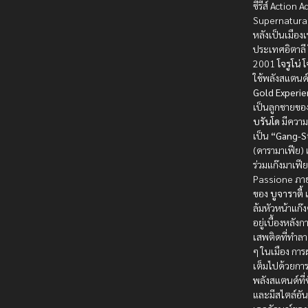
ซีรีส์ Action 
Supernatural 
หลังเป็นเมืองเ
ประเทศอิตาลี 
2001
โจรูโน่ 
ใช้พลังสแตนด์ที
Gold Experi
เป็นลูกชายขอ
บรันโด
มีความ
เป็น
“Gang-S
(ดารามาเฟีย) 
ร่วมแก๊งมาเฟี
Passione ภา
ของ
บูจาราตี้
เ
ล้มหัวหน้าแก๊งต
อยู่เบื้องหลังก
เสพติดที่ทำลา
ๆ ในเมือง กา
เต็มไปด้วยการต
พลังสแตนด์ที่
และมีสไตล์อัน