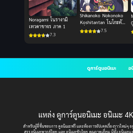
Shikanoko Nokonoko
Noragami โนรางามิ
Koshitantan โนโกะตัน
เทวดาขาจร ภาค 1
เพื่อนฉันพันธุ์กวาง
ด
7.5
7.3
ดูการ์ตูนอนิเมะ
อน
แหล่ง ดูการ์ตูนอนิเมะ อนิเมะ 4K
สำหรับผู้ที่ชื่นชอบการ ดูอนิเมะฟรี และต้องการอัปเดตเรื่องราวใหม่ๆ อยู่
สรร อนิเมะพากย์ไทย และ อนิเมะซับไทย คุณภาพเยี่ยม มีทั้ง อนิเมะ