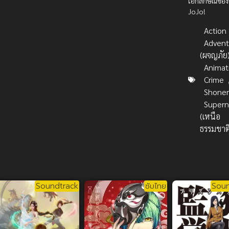
เอกลักษณ์ของซี
JoJo!
Action บ
Advent
(ผจญภัย
Animat
Crime
Shone
Supern
(เหนือ
ธรรมชาต
Soundtrack
ซับไทย
Soun