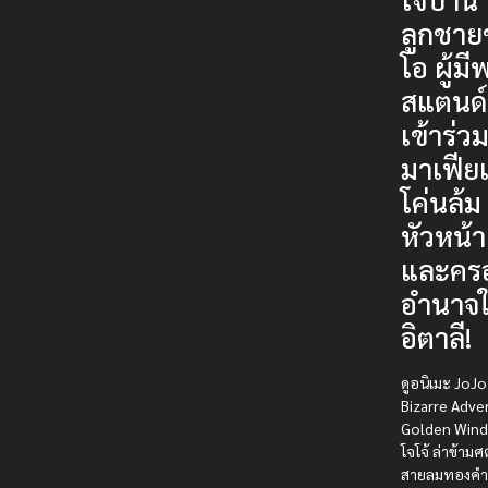
ลูกชาย
โอ ผู้มี
สแตนด์
เข้าร่ว
มาเฟียเ
โค่นล้ม
หัวหน้า
และคร
อำนาจ
อิตาลี!
ดูอนิเมะ JoJo
Bizarre Adve
Golden Wind
โจโจ้ ล่าข้าม
สายลมทองคำ 