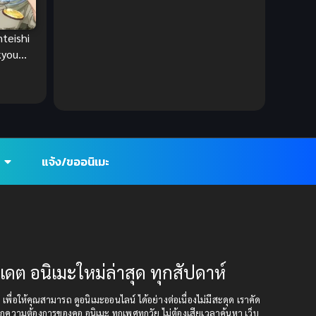
Ecchi (ทะลึ่ง)
(25)
teishi
kyou
Economy
(1)
นไร้โชค
ก
Emotional ซึ้งกินใจ
(2)
Family
(13)
Family ครอบครัว
(37)
แจ้ง/ขออนิเมะ
Fantasy (แฟนตาซี)
(395)
Fantasy (แฟนตาซี)
(109)
Fantasy จินตนาการ
(93)
ปเดต อนิเมะใหม่ล่าสุด ทุกสัปดาห์
Feel Good ฟีลกู้ด
(5)
ุด เพื่อให้คุณสามารถ ดูอนิเมะออนไลน์ ได้อย่างต่อเนื่องไม่มีสะดุด เราคัด
กความต้องการของคอ อนิเมะ ทุกเพศทุกวัย ไม่ต้องเสียเวลาค้นหา เว็บ
Football
(2)