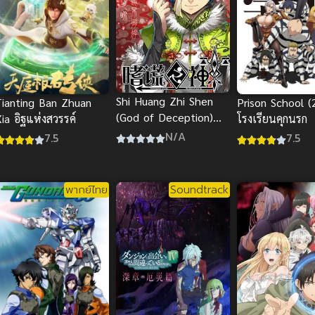
Shi Huang Zhi Shen
Prison School (
Tianting Ban Zhuan
(God of Deception)
โรงเรียนคุกนรก
ia อิฐแห่งสวรรค์
เทพแห่งการโป้ปด
N/A
7.5
7.5
พากย์ไทย
Soundtrack