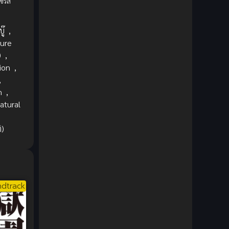
รีส์
1980
1979
Comic Book การ์ตูน
(1)
1977
1972
Coming of Age ก้าวพ้นวัย
(7)
ู๊
,
ure
Coming-of-Age ก้าวผ่านวัย
(6)
)
,
ion
,
Creampie (หลั่งใน)
(19)
,
n
,
Crime
(8)
atural
Crime อาชญากรรม
(10)
ิ)
Cultivation
(33)
Cyberpunk
(4)
dtrack
Dark Fantasy
(25)
Dark Fantasy ดาร์กแฟนตาซี
(1)