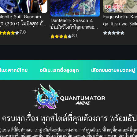
Mobile Suit Gundam
Fuguushoku Kan
DanMachi Season 4
00 (2007) โมบิลสูท กัน
ga Jitsu wa Sai
มันผิดรึไงถ้าใจอยากจะ
ั้ม ดับเบิลโอ ภาค 1
Datta นักประเมิ
7.8
พบรักในดันเจี้ยน ภาค 4
8.1
ที่จริงเทพหลุดโล
ิเมะพากย์ไทย
อนิเมะเรตติ้งสูงสุด
เลือกชมตามหมวดหมู่
 ครบทุกเรื่อง ทุกสไตล์ที่คุณต้องการ พร้อมอั
เสมอ ที่นี่คือคำตอบ! เรามุ่งมั่นที่จะเป็นแหล่งรวม การ์ตูนอนิเมะ ที่ใหญ่ที่สุดและดีที่ส
แนวแฟนตาซี, อนิเมะแอคชั่น, อนิเมะโรแมนติก และแนวอื่นๆ ที่หลากหลาย ตอบโจทย์ทุ