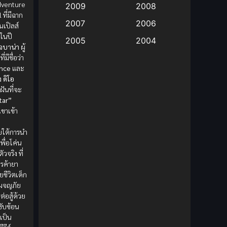
Adventure
2009
2008
ที่มีฉาก
Big tits (นมใหญ่)
(19)
2007
2006
นเปิลส์
ในปี
2005
2004
Bitch (ผู้หญิงร่าน)
(1)
โจบาน่า
ผู้
่มีชื่อว่า
2003
2002
Blackmail (ข่มขู่)
(1)
ence
และ
2001
2000
ง
ดิโอ
ฝันที่จะ
Blood
(1)
1999
1998
tar”
1997
1996
เขาเข้า
Bondage (ทาส)
(1)
ย
1993
1992
ยใต้การนำ
boys love
(1)
พื่อโค่น
1991
1990
ัวจริง ที่
Censored (เซ็นเซอร์)
1989
(19)
1988
ารค้ายา
ยชีวิตเด็ก
1987
1985
Comedy (ตลก)
(85)
รผจญภัย
1984
1983
่อสู้ด้วย
ซับซ้อน
Comedy (ตลก)
(235)
1982
1981
เป็น