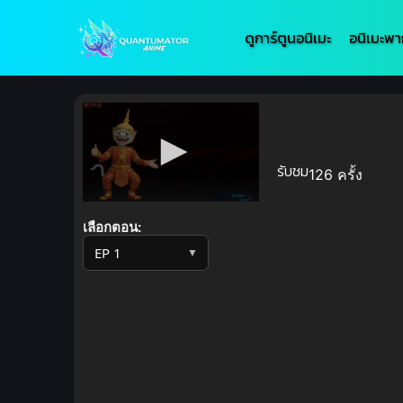
ดูการ์ตูนอนิเมะ
อนิเมะพา
รับชม
126 ครั้ง
Volume
90%
เลือกตอน:
▼