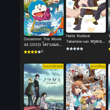
Haite Kudasai
Doraemon The Movie
Takamine-san หยุดถอด
X
44 (2025) โดราเอมอน
เถอะครับ คุณทาคามิเนะ
เดอะมูฟวี่ 44
8
Soundtrack
พากย์ไทย