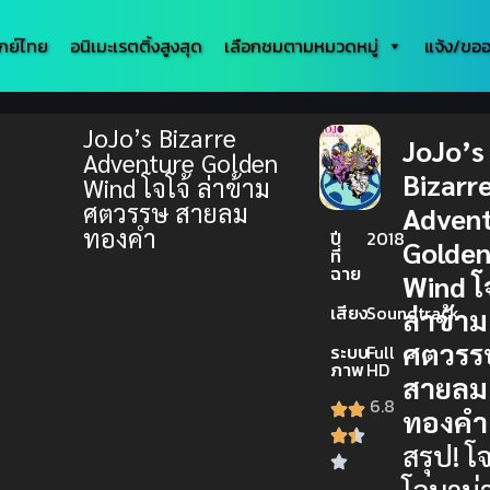
กย์ไทย
อนิเมะเรตติ้งสูงสุด
เลือกชมตามหมวดหมู่
แจ้ง/ขออ
JoJo’s Bizarre
JoJo’s
Adventure Golden
Bizarr
Wind โจโจ้ ล่าข้าม
ศตวรรษ สายลม
Adven
ทองคำ
ปี
2018
Golde
ที่
ฉาย
Wind โจ
เสียง
Soundtrack
ล่าข้าม
ศตวรร
ระบบ
Full
ภาพ
HD
สายลม
6.8
ทองคำ
สรุป! โจ
โจบาน่